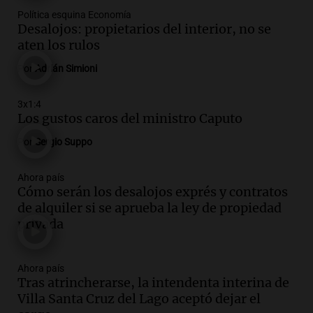
Panorama Federal
Política esquina Economía
Episodios
Desalojos: propietarios del interior, no se
Audio.
Los Tekis presentaron
aten los rulos
"Cordillera y Mar" y llenaron de
Por
Adrián Simioni
carnaval el estudio de Cadena 3
Juntos
Episodios
3x1:4
Los gustos caros del ministro Caputo
Audio.
La Expo La Bulaye 2026
comienza con sorpresas y grandes
Por
Sergio Suppo
premios para los visitantes
Noticias
Ahora país
Episodios
Cómo serán los desalojos exprés y contratos
Audio.
Córdoba: destituyeron a la
de alquiler si se aprueba la ley de propiedad
intendenta interina de Villa Santa Cruz
privada
del Lago y se atrincheró
Juntos
Ahora país
Episodios
Tras atrincherarse, la intendenta interina de
Audio.
Clases de tango y milonga en la
Villa Santa Cruz del Lago aceptó dejar el
Confitería El Oriental: una propuesta