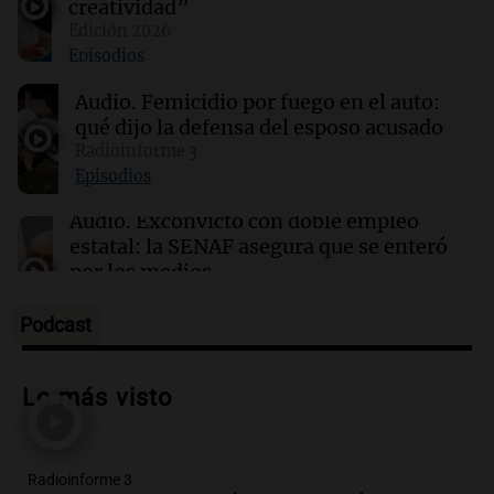
creatividad”
Edición 2026
Episodios
14:04
Tecnología
Hackers acceden a datos de clientes de
Audio.
Femicidio por fuego en el auto:
Framework en un ciberataque masivo
qué dijo la defensa del esposo acusado
Radioinforme 3
14:03
Tecnología
Episodios
Cloudflare presenta Kitesurf, un navegador
diseñado para agentes de IA
Audio.
Exconvicto con doble empleo
estatal: la SENAF asegura que se enteró
por los medios
Radioinforme 3
Episodios
Podcast
Audio.
Los gustos caros del ministro
Caputo | Por Sergio Suppo
Lo más visto
3x1:4
Episodios
Radioinforme 3
Audio.
Desalojos: propietarios del