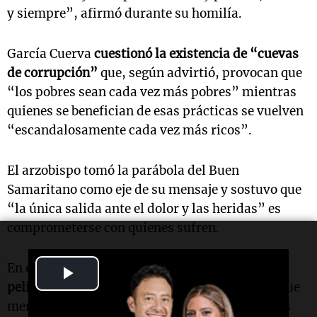
y siempre”, afirmó durante su homilía.
García Cuerva
cuestionó la existencia de “cuevas
de corrupción”
que, según advirtió, provocan que
“los pobres sean cada vez más pobres” mientras
quienes se benefician de esas prácticas se vuelven
“escandalosamente cada vez más ricos”.
El arzobispo tomó la parábola del Buen
Samaritano como eje de su mensaje y sostuvo que
“la única salida ante el dolor y las heridas” es
comprometerse con quienes sufren.
En ese sentido, alertó sobre los
“caminos
Play
peligrosos”
que enfrenta Argentina, entre los que
Video
mencionó “la intolerancia, los enfrentamientos