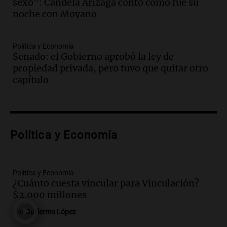
sexo": Candela Arizaga contó cómo fue su
Audio.
Se inaugura la décimo primera
noche con Moyano
exposición agrícola en Bulaya con
diversas atracciones para todos
Política y Economía
Panorama Federal
Senado: el Gobierno aprobó la ley de
Episodios
propiedad privada, pero tuvo que quitar otro
Audio.
Se atrincheró la intendenta
capítulo
interina de Villa Santa Cruz del Lago
tras ser destituida
Ahora país
Episodios
Audio.
Anuncian los ganadores de
Política y Economía
premios en Cadena 3: más de 15.000
mensajes recibidos
Noticias
Política y Economía
Episodios
¿Cuánto cuesta vincular para Vinculación?
$2.000 millones
Audio.
La Rioja inicia pago de bonos y
avanza en discusión electoral y
Por
Guillermo López
protección de tierras