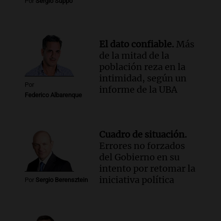
Audio.
Trump acusa a México de
Por
Sergio Suppo
perjudicar la economía estadounidense
y defiende sus aranceles
Panorama Federal
El dato confiable.
Más
Episodios
de la mitad de la
población reza en la
intimidad, según un
Por
informe de la UBA
Federico Albarenque
Cuadro de situación.
Errores no forzados
del Gobierno en su
intento por retomar la
iniciativa política
Por
Sergio Berensztein