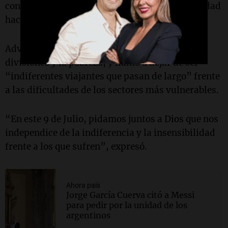
constantes, la descalificación del otro, la crueldad
hacia los más débiles y la discriminación”.
Advirtió que esas conductas profundizan las
divisiones y la pobreza, y llamó a dejar de ser
“indiferentes viajantes que pasan de largo” frente
a las dificultades de los sectores más vulnerables.
“En este 9 de Julio, pidamos juntos a Dios que nos
independice de la indiferencia y la insensibilidad
frente a los que sufren”, expresó.
Ahora país
Jorge García Cuerva citó a Messi
para pedir por la unidad de los
argentinos