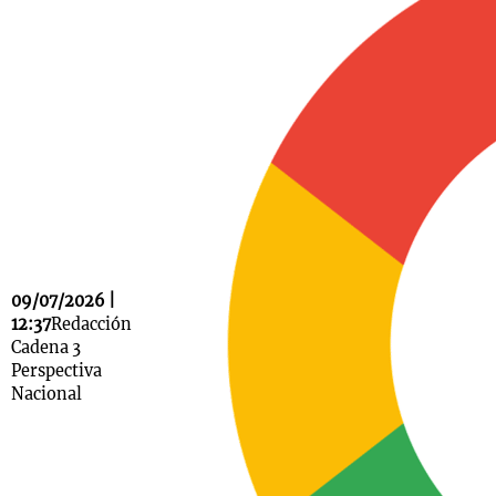
Notas
s
Notas
La Sole en
ial
Mundial 2026
Cadena 3
09/07/2026 |
12:37
Redacción
Cadena 3
Perspectiva
Nacional