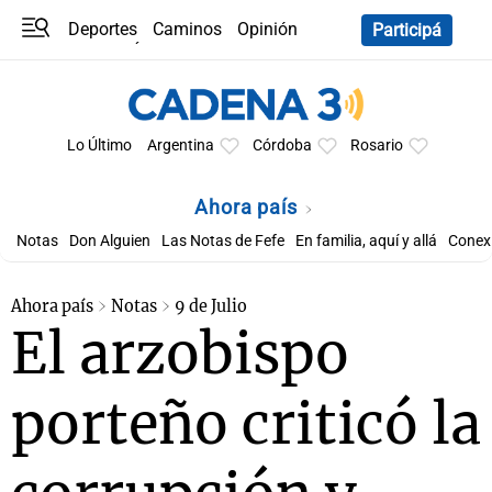
Deportes
Caminos
Opinión
Participá
Programas
Últimas coberturas
Últimas 24 h
En YouTube
Clima
Horóscopo
Lo Último
Argentina
Córdoba
Rosario
Ahora país
Notas
Don Alguien
Las Notas de Fefe
En familia, aquí y allá
Conexi
Ahora país
Notas
9 de Julio
El arzobispo
porteño criticó la