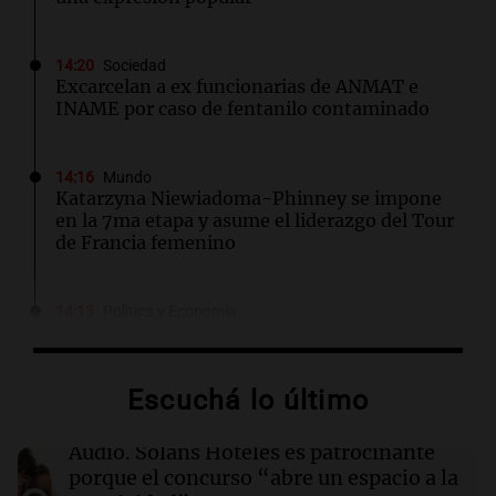
14:20
Sociedad
Excarcelan a ex funcionarias de ANMAT e
INAME por caso de fentanilo contaminado
14:16
Mundo
Katarzyna Niewiadoma-Phinney se impone
en la 7ma etapa y asume el liderazgo del Tour
de Francia femenino
14:13
Política y Economía
¿Cuánto cuesta vincular para Vinculación?
$2.000 millones
Por
Guillermo López
Escuchá lo último
14:08
Sociedad
Audio.
Solans Hoteles es patrocinante
Hallaron un cuerpo en el riacho Santa Fe e
porque el concurso “abre un espacio a la
investigan si es el kitesurfista desaparecido