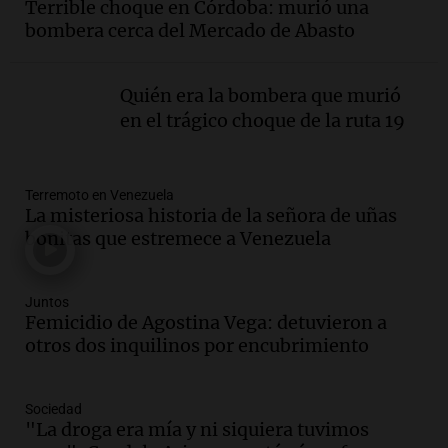
Terrible choque en Córdoba: murió una
interior, no se aten los rulos | Por
bombera cerca del Mercado de Abasto
Adrián Simioni
Política esquina Economía
Episodios
Quién era la bombera que murió
Audio.
Tras atrincherarse, la intendenta
en el trágico choque de la ruta 19
interina de Villa Santa Cruz del Lago
aceptó dejar el cargo
Ahora país
Terremoto en Venezuela
Episodios
La misteriosa historia de la señora de uñas
Audio.
La justicia investiga una estafa
bonitas que estremece a Venezuela
millonaria a través de una financiera en
Mendoza y San Rafael
Panorama Federal
Juntos
Femicidio de Agostina Vega: detuvieron a
Episodios
otros dos inquilinos por encubrimiento
Audio.
Cómo serán los desalojos exprés
y contratos de alquiler si se aprueba la
ley de propiedad privada
Sociedad
Ahora país
"La droga era mía y ni siquiera tuvimos
Episodios