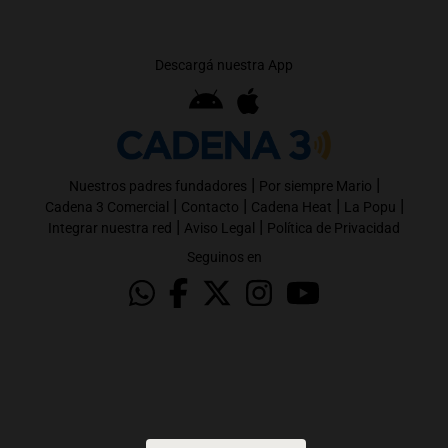
Descargá nuestra App
|
|
Nuestros padres fundadores
Por siempre Mario
|
|
|
|
Cadena 3 Comercial
Contacto
Cadena Heat
La Popu
|
|
Integrar nuestra red
Aviso Legal
Política de Privacidad
Seguinos en