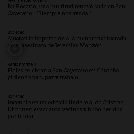
Viva la Radio Rosario
Episodios
En Rosario, una multitud renovó su fe en San
Cayetano: "Siempre nos ayuda"
Audio.
El alzobispo García Cueva llama a
la clase dirigente a abordar problemas
económicos y sociales
Sociedad
Panorama Federal
Ajustan la imputación a la menor involucrada
Episodios
en el asesinato de Jeremías Monzón
Audio.
La inflación en Buenos Aires
alcanza el 2,9% en julio, generando
incertidumbre sobre el IPC nacional
Radioinforme 3
Panorama Federal
Fieles celebran a San Cayetano en Córdoba
Episodios
pidiendo pan, paz y trabajo
Audio.
Descuentos de hasta 700.000
pesos en salarios docentes en Jujuy
Sociedad
generan fuertes críticas
Incendio en un edificio lindero al de Cristina
Panorama Federal
Kirchner: evacuaron vecinos y hubo heridos
Episodios
por humo
Audio.
Docentes de Jujuy denuncian
descuentos de hasta 700.000 pesos en