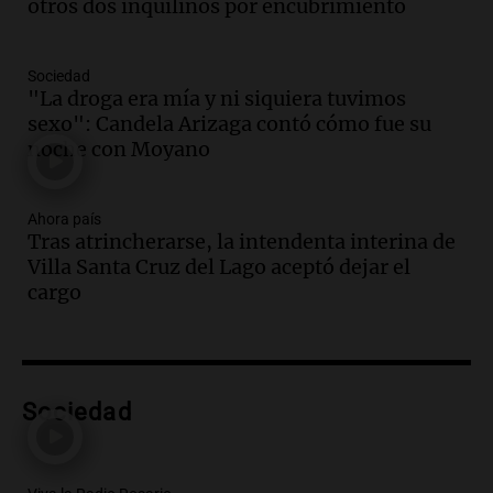
otros dos inquilinos por encubrimiento
Audio.
La calidad del empleo en
Argentina cae y preocupa a economistas
en un contexto de crisis económica
Sociedad
Panorama Federal
"La droga era mía y ni siquiera tuvimos
Episodios
sexo": Candela Arizaga contó cómo fue su
Audio.
Audiencia por tragedia vial en
noche con Moyano
Altas Cumbres: peritos analizan
teléfono de Óscar González
Ahora país
Panorama Federal
Tras atrincherarse, la intendenta interina de
Episodios
Villa Santa Cruz del Lago aceptó dejar el
Audio.
Solicitan quiebra de Lebron
cargo
Group en medio de una investigación
por estafa piramidal millonaria
Panorama Federal
Episodios
Audio.
Detienen a pareja en Alderete por
Sociedad
venta de medicamentos controlados
mediante delivery
Panorama Federal