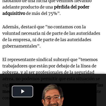
hablando de una lucha que venimos llevando
adelante producto de una
pérdida del poder
adquisitivo
de más del 75%".
Además, destacó que "no contamos con la
voluntad necesaria ni de parte de las autoridades
de la empresa, ni de parte de las autoridades
gubernamentales".
El representante sindical subrayó que "tenemos
trabajadores que están por debajo de la línea de
pobreza, y al ser profesionales de la seguridad
aérea, no podemos permitir que esta situación se
siga agravando". En este sentido, advirtió que
"las
Play
medidas de fuerza continuarán
a medida que este
conflicto no encuentre una salida".
Video