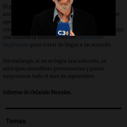
El gremio hizo un llamado al diálogo a las
autoridades para resolver las diferencias y poder
operar con normalidad. Según lo que se pudo
conocer, la semana que viene posiblemente tengan
una audiencia nuevamente con
Aerolíneas
Argentinas
para tratar de llegar a un acuerdo.
Sin embargo, si no se logra una solución, se
anticipan asambleas permanentes y paros
sorpresivos todo el mes de septiembre.
Informe de Orlando Morales.
Temas