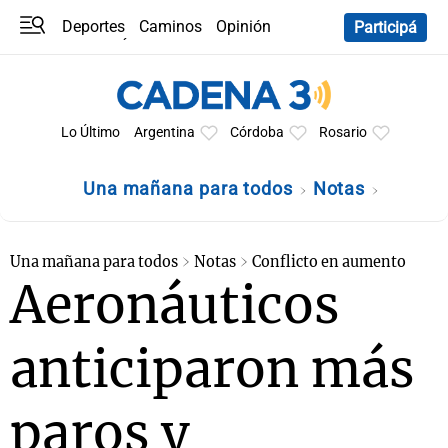
Deportes
Caminos
Opinión
Participá
Programas
Últimas coberturas
Últimas 24 h
En YouTube
Clima
Horóscopo
Lo Último
Argentina
Córdoba
Rosario
Una mañana para todos
Notas
Una mañana para todos
Notas
Conflicto en aumento
Aeronáuticos
anticiparon más
paros y