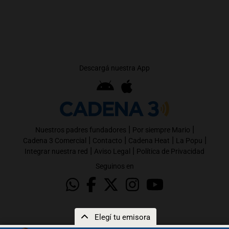
Descargá nuestra App
|
|
Nuestros padres fundadores
Por siempre Mario
|
|
|
|
Cadena 3 Comercial
Contacto
Cadena Heat
La Popu
|
|
Integrar nuestra red
Aviso Legal
Política de Privacidad
Seguinos en
Elegí tu emisora