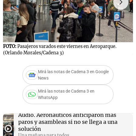
Notas
s
Notas
La Sole en
FOTO:
Pasajeros varados este viernes en Aeroparque.
F
ial
Mundial 2026
Cadena 3
(Orlando Morales/Cadena 3)
A
Mirá las notas de Cadena 3 en Google
News
Mirá las notas de Cadena 3 en
WhatsApp
Audio.
Aeronáuticos anticiparon más
paros y asambleas si no se llega a una
solución
Una mañana para todos