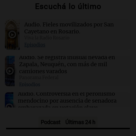
Escuchá lo último
17:15
Espectáculos
Falleció Leandro Rud, destacado
representante y conductor, a los 51 años tras
Audio.
Fieles movilizados por San
luchar contra el cáncer
Cayetano en Rosario.
Viva la Radio Rosario
17:10
Mundo
Episodios
El mercado laboral de EE.UU. se contrae:
23.000 empleos menos en julio
Audio.
Se registra inusual nevada en
Zapala, Neuquén, con más de mil
camiones varados
17:05
Espectáculos
Panorama Federal
Murió Leandro Rud a los 51 años: la historia
Episodios
del representante de modelos que marcó una
época
Audio.
Controversia en el peronismo
mendocino por ausencia de senadora
embarazada en votación clave
Panorama Federal
Episodios
Podcast
Últimas 24 h
Audio.
Mateo Bouniba, joven de Villa