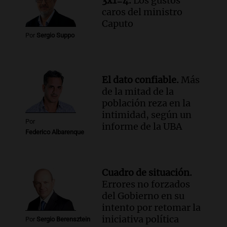
3x1=4.
Los gustos
mujer pierde la vida en accidente en
caros del ministro
circunvalación Oeste
Caputo
Panorama Federal
Por
Sergio Suppo
Episodios
Audio.
La justicia reconoce el COVID
como enfermedad laboral tras el
fallecimiento de un docente
El dato confiable.
Más
Panorama Federal
de la mitad de la
Episodios
población reza en la
intimidad, según un
Por
informe de la UBA
Federico Albarenque
Cuadro de situación.
Errores no forzados
del Gobierno en su
intento por retomar la
iniciativa política
Por
Sergio Berensztein