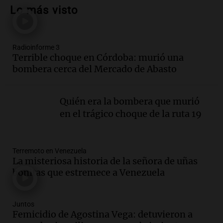
María, necesita un trasplante de médula
Lo más visto
en Estados Unidos
Panorama Federal
Episodios
Radioinforme 3
Audio.
Fieles celebran a San Cayetano
Terrible choque en Córdoba: murió una
en Córdoba pidiendo pan, paz y trabajo
bombera cerca del Mercado de Abasto
Viva la Radio
Episodios
Quién era la bombera que murió
Audio.
Día Internacional de la Cerveza:
en el trágico choque de la ruta 19
mitos, secretos y el desafío de producir
cerveza artesanal
Viva la Radio
Terremoto en Venezuela
Episodios
La misteriosa historia de la señora de uñas
Audio.
Tucumán enfrenta un equilibrio
bonitas que estremece a Venezuela
financiero precario debido a la caída del
consumo y recaudación
Panorama Federal
Juntos
Femicidio de Agostina Vega: detuvieron a
Episodios