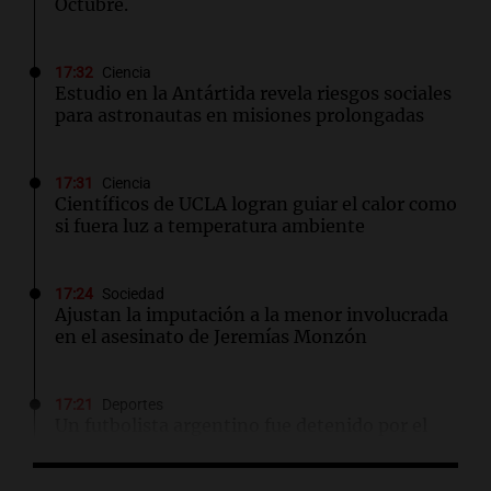
Octubre.
17:32
Ciencia
Estudio en la Antártida revela riesgos sociales
para astronautas en misiones prolongadas
17:31
Ciencia
Científicos de UCLA logran guiar el calor como
si fuera luz a temperatura ambiente
17:24
Sociedad
Ajustan la imputación a la menor involucrada
en el asesinato de Jeremías Monzón
17:21
Deportes
Un futbolista argentino fue detenido por el
ICE en Miami cuando viajaba con su equipo