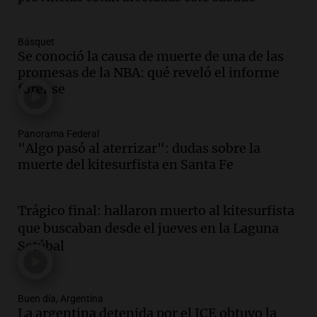
Una mañana para todos
Episodios
Básquet
Audio.
La historia de la servilleta que
Se conoció la causa de muerte de una de las
firmó Jorge Messi para el primer
promesas de la NBA: qué reveló el informe
contrato de Leo con Barcelona
forense
Una mañana para todos
Episodios
Panorama Federal
Audio.
Joan Gaspart: "Sin Jorge, no sé si
"Algo pasó al aterrizar": dudas sobre la
Messi hubiera llegado adonde llegó"
muerte del kitesurfista en Santa Fe
Una mañana para todos
Episodios
Trágico final: hallaron muerto al kitesurfista
Audio.
El orgullo y el sueño argentino de
que buscaban desde el jueves en la Laguna
Jorge Messi en una entrevista con Rony
Setúbal
Vargas en 2007
Una mañana para todos
Episodios
Buen día, Argentina
Audio.
El abuelo de Agostina Vega, tras
La argentina detenida por el ICE obtuvo la