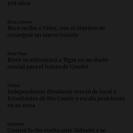
108 años
Audio.
Estiman que la inflación nacional
de julio será menor al 2,9% registrado
en CABA
Boca Juniors
Una mañana para todos
Boca recibe a Vélez, con el objetivo de
Episodios
conseguir un nuevo triunfo
Audio.
Altas Cumbres: rescataron a una
cabra que llevaba ocho días atrapada en
un precipicio
River Plate
River se enfrentará a Tigre en un duelo
Una mañana para todos
crucial para el futuro de Coudet
Episodios
Audio.
Chile planteó mejorar la
conectividad fronteriza, aérea y digital
Fútbol
con Jujuy
Independiente Rivadavia venció de local a
Panorama Federal
Estudiantes de Río Cuarto y escala posiciones
Episodios
en su zona
Audio.
Del fitness a la longevidad: por
qué crece el consumo de alimentos con
proteínas
Deportes
Central lo dio vuelta ante Aldosivi y se
Una mañana para todos