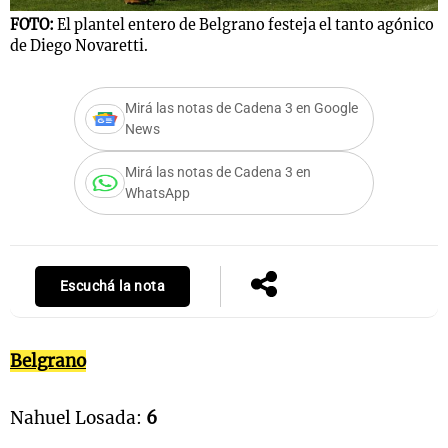
FOTO:
El plantel entero de Belgrano festeja el tanto agónico
F
de Diego Novaretti.
e
Notas
s
Notas
Mirá las notas de Cadena 3 en Google
News
La Sole en
ial
Mundial 2026
Cadena 3
Mirá las notas de Cadena 3 en
WhatsApp
Escuchá la nota
Belgrano
Nahuel Losada:
6