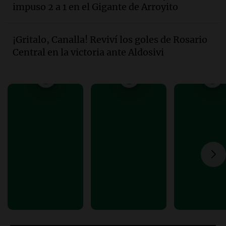
impuso 2 a 1 en el Gigante de Arroyito
Episodios
Audio.
Investigan un asalto millonario a
la cooperativa Talamochita en Villa
¡Gritalo, Canalla! Reviví los goles de Rosario
María
Central en la victoria ante Aldosivi
Panorama Federal
Episodios
Audio.
Vandalismo en San Miguel de
Tucumán: destruyeron 433 luminarias
públicas en 14 meses
Panorama Federal
Episodios
Audio.
Una mujer murió cuando
esperaba cobrar su jubilación en un
banco de San Luis
Panorama Federal
Episodios