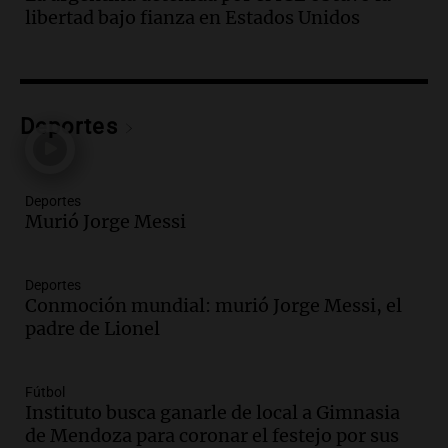
las nuevas detenciones: "En esa casa
libertad bajo fianza en Estados Unidos
todos tenían algo que ver"
Una mañana para todos
Episodios
Audio.
Una nutricionista derribó el mito
del desayuno ideal: qué alimentos
Deportes
conviene priorizar
Una mañana para todos
Episodios
Deportes
Murió Jorge Messi
Audio.
Murió Jorge Messi
Una mañana para todos
Deportes
Episodios
Conmoción mundial: murió Jorge Messi, el
padre de Lionel
Audio.
Mateo, a los 25 años, lucha
contra el tiempo: necesita un trasplante
para poder seguir viviend
Fútbol
Una mañana para todos
Instituto busca ganarle de local a Gimnasia
Episodios
de Mendoza para coronar el festejo por sus