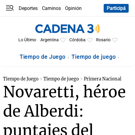
Deportes
Caminos
Opinión
Participá
Programas
Últimas coberturas
Últimas 24 h
En YouTube
Clima
Horóscopo
Lo Último
Argentina
Córdoba
Rosario
Tiempo de Juego
Tiempo de juego
Tiempo de Juego
Tiempo de juego
Primera Nacional
Novaretti, héroe
de Alberdi:
puntajes del