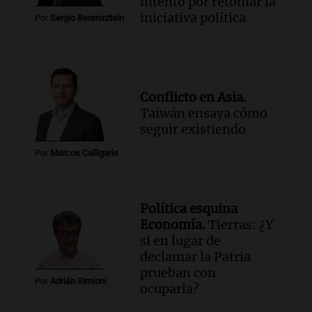
intento por retomar la
iniciativa política
Por
Sergio Berensztein
Conflicto en Asia.
Taiwán ensaya cómo
seguir existiendo
Por
Marcos Calligaris
Política esquina
Economía.
Tierras: ¿Y
si en lugar de
declamar la Patria
prueban con
Por
Adrián Simioni
ocuparla?