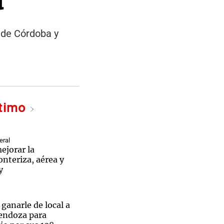
 de Córdoba y
ltimo
eral
ejorar la
onteriza, aérea y
y
 ganarle de local a
endoza para