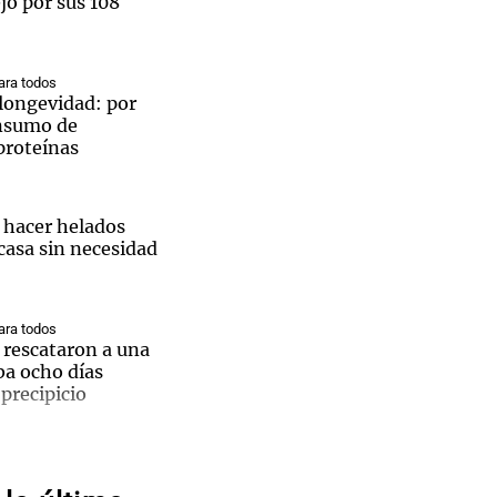
ejo por sus 108
ra todos
a longevidad: por
onsumo de
Notas
proteínas
tas
Notas
Venezuela de
 Groenlandia
Comprometidos
Madur
hacer helados
, el icónico local comercial de Córdoba y Sarmiento.
casa sin necesidad
ra todos
 rescataron a una
ba ocho días
precipicio
Altas
es:
e en República
l Congo deja al