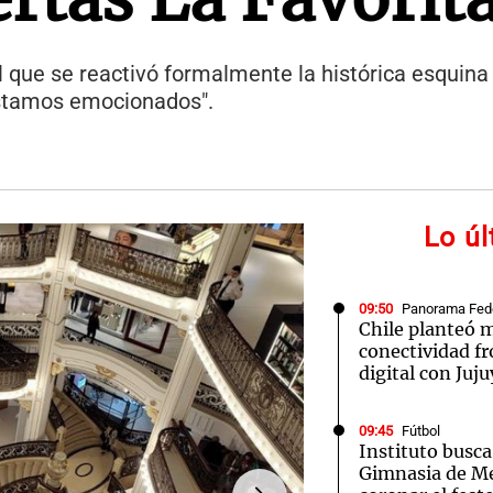
que se reactivó formalmente la histórica esquina
Estamos emocionados".
Lo ú
09:50
Panorama Fed
Chile planteó m
conectividad fr
digital con Juju
09:45
Fútbol
Instituto busca
Gimnasia de M