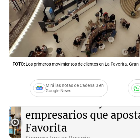
Notas
Notas
Editorial
Mundial 2026
La Sol
FOTO:
Los primeros movimientos de clientes en La Favorita. Gran e
Mirá las notas de Cadena 3 en
Google News
Audio.
Redolfi y Nuden
empresarios que apost
Favorita
Siempre Juntos Rosario