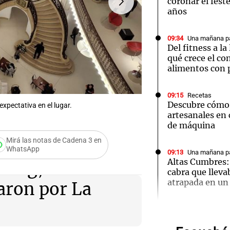
coronar el fest
años
09:34
Una mañana pa
Del fitness a l
qué crece el c
alimentos con 
Notas
Notas
No
e en Cadena 3
El huracán de Arequito
Cadena 3 en
09:15
Recetas
Descubre cómo 
xpectativa en el lugar.
FOTO:
Reabrió La Favorita
artesanales en 
de máquina
Mirá las notas de Cadena 3 en
WhatsApp
09:13
Una mañana pa
Altas Cumbres:
berg, dos
cabra que lleva
atrapada en un 
aron por La
Audio.
Cumbr
09:09
Mundo
Violento ataqu
Democrática de