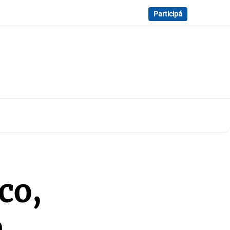
Participá
co,
a