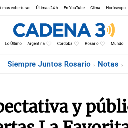
ltimas coberturas
Últimas 24 h
En YouTube
Clima
Horóscopo
Lo Último
Argentina
Córdoba
Rosario
Mundo
Siempre Juntos Rosario
Notas
ctativa y públi
ertas La Favorit