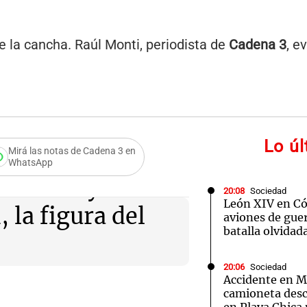
de la cancha. Raúl Monti, periodista de
Cadena 3
, e
Notas
Notas
No
e en Cadena 3
El huracán de Arequito
Cadena 3 en
Lo ú
Mirá las notas de Cadena 3 en
WhatsApp
Francia y
20:08
Sociedad
León XIV en Cór
la figura del
aviones de guer
batalla olvidad
20:06
Sociedad
Accidente en Ma
camioneta desc