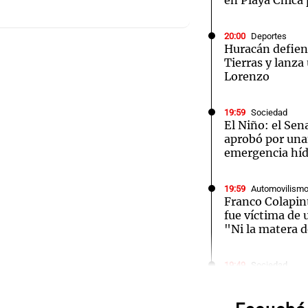
en Playa Chica 
20:00
Deportes
Huracán defien
Tierras y lanza
Lorenzo
19:59
Sociedad
El Niño: el Sen
aprobó por una
emergencia híd
19:59
Automovilism
Franco Colapin
fue víctima de 
"Ni la matera 
Audio.
Meteo
19:49
Sociedad
"La droga era m
tuvimos sexo":
alerta 
contó cómo fue