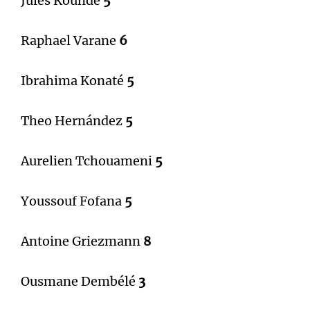
Jules Koundé
5
Raphael Varane
6
Ibrahima Konaté
5
Theo Hernández
5
Aurelien Tchouameni
5
Youssouf Fofana
5
Antoine Griezmann
8
Ousmane Dembélé
3