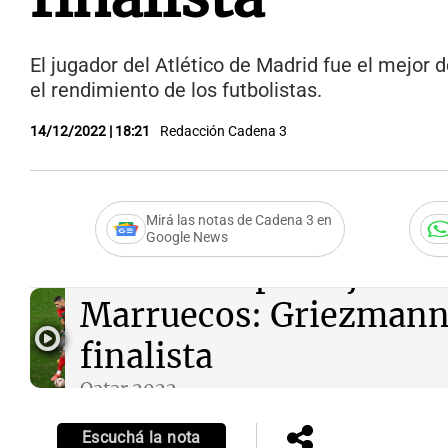
El jugador del Atlético de Madrid fue el mejor 
el rendimiento de los futbolistas.
14/12/2022 | 18:21
Redacción Cadena 3
Notas
Notas
Editorial
Mundial 2026
La Sol
Mirá las notas de Cadena 3 en
Google News
Audio.
Los puntajes de 
Marruecos: Griezmann, 
finalista
Qatar 2022
Episodios
Escuchá la nota