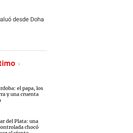
valuó desde Doha
Notas
tas
Notas
Venezuela de
 Groenlandia
Comprometidos
Madur
ltimo
doba: el papa, los
ra y una cruenta
a
r del Plata: una
ontrolada chocó