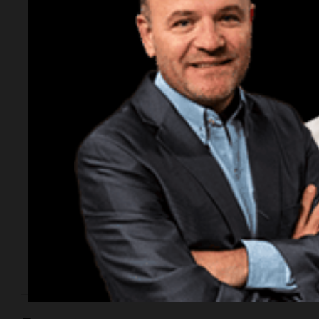
Gasparutti, el
docente
universitario
detenido por el
femicidio de su
esposa
Tiene 43 años y es un profesional de amplia
trayectoria académica e industrial en el sector
alimentario de Córdoba. Ocupaba un cargo directivo
en la Universidad Siglo 21 hasta su detención.