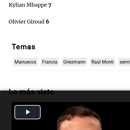
Kylian Mbappe
7
Olivier Giroud
6
Temas
Marruecos
Francia
Griezmann
Raúl Monti
semi
Lo más visto
Play
Sociedad
Quién es Gerardo
Video