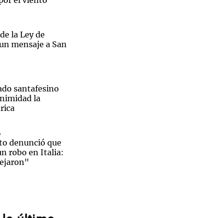
por el viento
de la Ley de
 un mensaje a San
ado santafesino
nimidad la
rica
o
to denunció que
un robo en Italia:
dejaron"
rólogo
ía y ni siquiera
 Candela Arizaga
que El
 su noche con