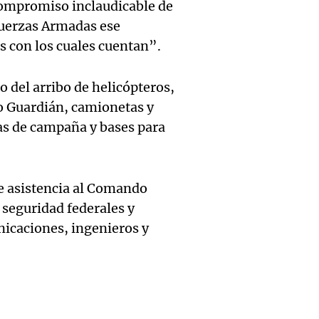
del Su
emerg
compromiso inclaudicable de
Barilo
 Fuerzas Armadas ese
Audio.
Grand
Radioinfor
suspe
s con los cuales cuentan”.
Episodios
Contin
reinco
clases,
juicio
o del arribo de helicópteros,
trabaj
poste
o Guardián, camionetas y
Audio.
Oscar
Panorama F
nas de campaña y bases para
turnos
Episodios
entrad
Gonzál
médico
Fisher
el acc
e asistencia al Comando
alerta
Audio.
golpea
Altas 
 seguridad federales y
Radioinfor
padre 
nicaciones, ingenieros y
una fa
con n
Episodios
parroq
dos
declar
Audio.
San Ca
integr
Panorama F
Episodios