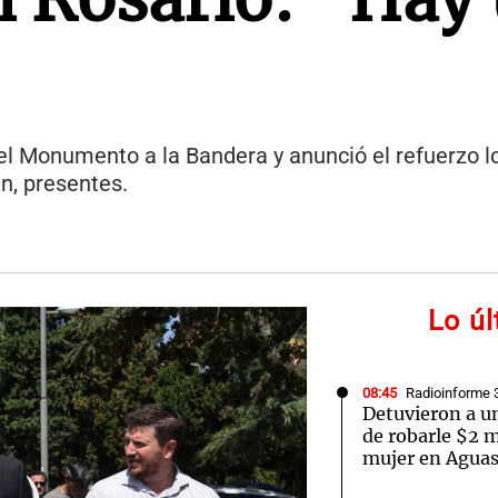
el Monumento a la Bandera y anunció el refuerzo lo
in, presentes.
Lo ú
08:45
Radioinforme 
Detuvieron a un
de robarle $2 m
mujer en Aguas