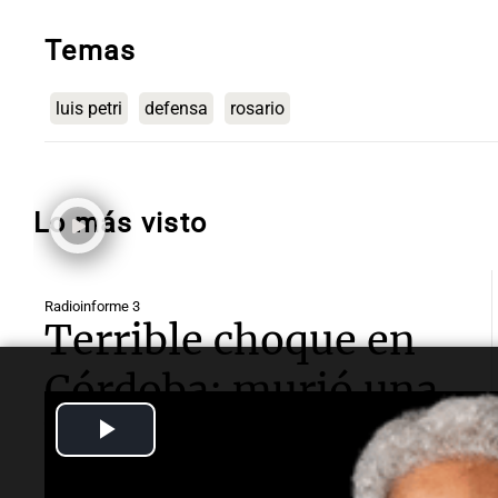
Temas
luis petri
defensa
rosario
Lo más visto
Radioinforme 3
Terrible choque en
Córdoba: murió una
Play
bombera cerca del
Video
Mercado de Abasto