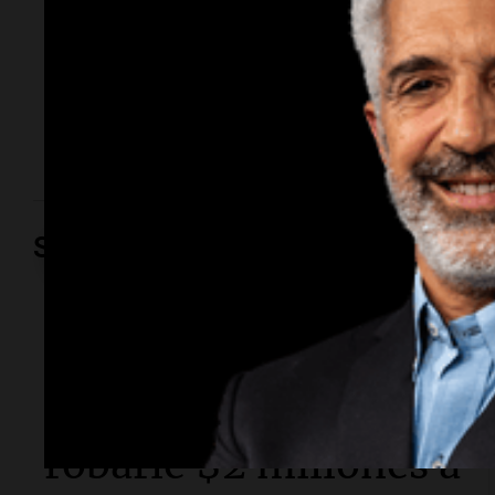
Fue en la ruta 19. El impacto involucró a un Renault
Clio y a un Peugeot 307. La conductora de este
último se encuentra fuera de peligro. En tanto, un
automovilista resultó con lesiones tras un vuelco en
Circunvalación.
Sociedad
Radioinforme 3
Detuvieron a un
policía acusado de
robarle $2 millones a