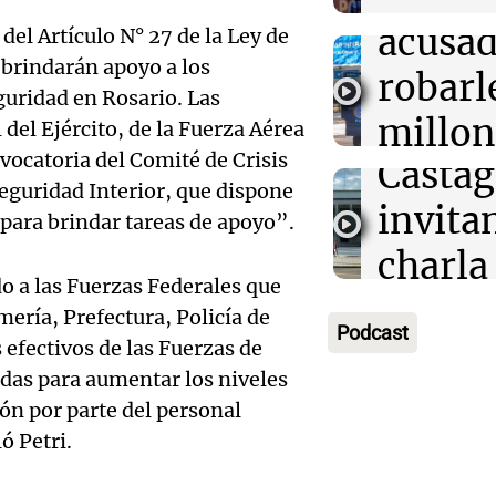
intens
para m
venera todos lo
Audio.
acusad
del Artículo N° 27 de la Ley de
Noticias
asiste
Episodios
 brindarán apoyo a los
Conice
robarl
uridad en Rosario. Las
alimen
Museo
millon
 del Ejército, de la Fuerza Aérea
Audio.
Panorama F
vocatoria del Comité de Crisis
Casta
mujer 
Episodios
viento
Seguridad Interior, que dispone
invita
Aguas 
para brindar tareas de apoyo”.
causa
charla
Radioinfor
Audio.
cortes 
Episodios
o a las Fuerzas Federales que
pantal
mería, Prefectura, Policía de
justici
daños
Podcast
las in
 efectivos de las Fuerzas de
autori
Córdo
das para aumentar los niveles
Audio.
Noticias Ro
reacti
ón por parte del personal
de 150
Episodios
Tempo
ó Petri.
la plan
llamad
nieve 