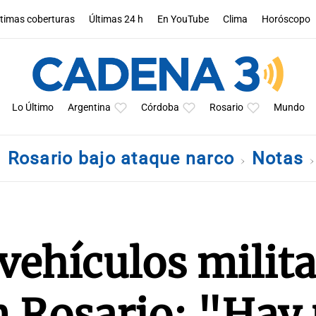
ltimas coberturas
Últimas 24 h
En YouTube
Clima
Horóscopo
Lo Último
Argentina
Córdoba
Rosario
Mundo
Rosario bajo ataque narco
Notas
 vehículos milit
n Rosario: "Hay