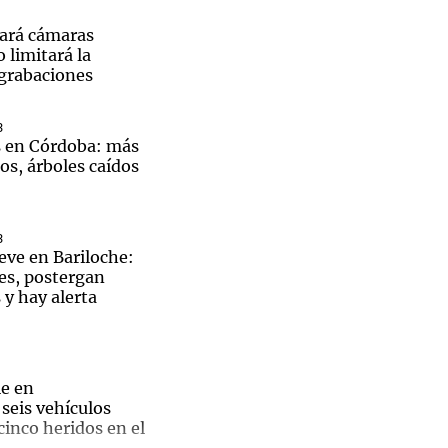
ará cámaras
 limitará la
 grabaciones
Notas
3
tas
Notas
s en Córdoba: más
Venezuela de
os, árboles caídos
 Groenlandia
Comprometidos
Madur
3
eve en Bariloche:
es, postergan
ri.
y hay alerta
e en
seis vehículos
cinco heridos en el