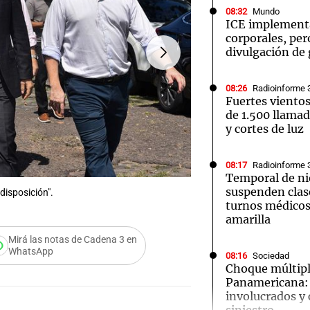
08:32
Mundo
ICE implement
corporales, pero
divulgación de
08:26
Radioinforme 
Notas
Notas
No
Fuertes viento
de 1.500 llamad
e en Cadena 3
El huracán de Arequito
Cadena 3 en
y cortes de luz
08:17
Radioinforme 
Temporal de ni
suspenden clas
 disposición".
FOTO:
Javkin, Pullaro y Pet
turnos médicos 
amarilla
Mirá las notas de Cadena 3 en
WhatsApp
08:16
Sociedad
Choque múltipl
Panamericana: 
involucrados y 