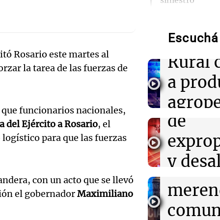
Audio.
siniestro
Region
08:15
Radioinforme 
Violenta entra
Audio.
Escuchá 
Insegu
golpearon a una
itó Rosario este martes al
integrantes te
aprue
Rural 
internados
zar la tarea de las fuerzas de
modifi
a prod
08:15
Sociedad
en el 
agrope
Detienen a cond
Audio.
falsa y alcohol 
a que funcionarios nacionales,
de
para
Autopista Ricch
a del Ejército a Rosario
, el
impuls
exprop
logístico para que las fuerzas
septi
regist
08:12
Sociedad
San Cayetano: m
y desa
Panorama F
llegan a Linier
comed
Episodios
Plaza de Mayo
Audio.
sesión
andera, con un acto que se llevó
meren
ación el gobernador
Maximiliano
Detuvi
legisla
08:07
Turno Noche
comun
Quién fue San 
un pol
del pan y del tr