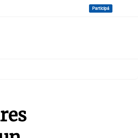
Participá
ares
 un