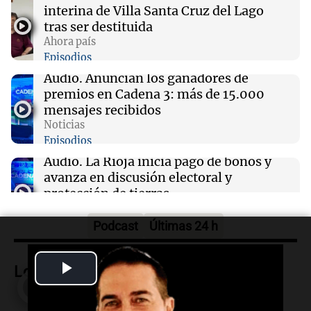
interina de Villa Santa Cruz del Lago
tras ser destituida
12:13
Sociedad
Ahora país
Quiniela la primera de la mañana: conocé los
Episodios
números ganadores de hoy viernes 7 de
agosto.
Audio.
Anuncian los ganadores de
premios en Cadena 3: más de 15.000
mensajes recibidos
12:11
Clima
Noticias
Clima en Rosario: cómo seguirá el tiempo este
Episodios
viernes 7 de agosto
Audio.
La Rioja inicia pago de bonos y
avanza en discusión electoral y
protección de tierras
Panorama Federal
Episodios
Podcast
Últimas 24 h
Audio.
Los Tekis presentaron
"Cordillera y Mar" y llenaron de
Play
Lo más visto
carnaval el estudio de Cadena 3
Juntos
Video
Episodios