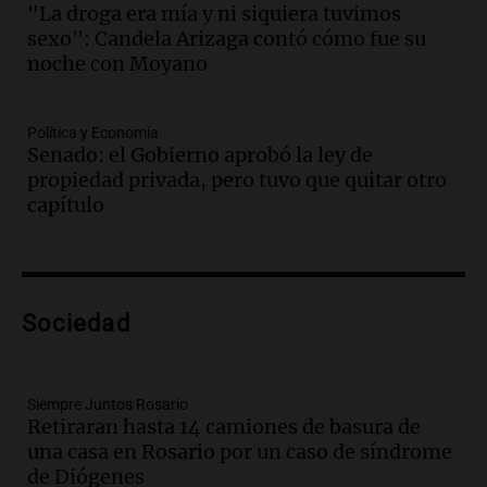
El dato confiable
"La droga era mía y ni siquiera tuvimos
Episodios
sexo": Candela Arizaga contó cómo fue su
Audio.
Cientos de fieles celebran a San
noche con Moyano
Cayetano pidiendo trabajo y salud en
Córdoba
Política y Economía
Panorama Federal
Senado: el Gobierno aprobó la ley de
Episodios
propiedad privada, pero tuvo que quitar otro
Audio.
"Tiene que haber una
capítulo
reglamentación": el reclamo del Kennel
Club por los criaderos de perros
Noticias Rosario
Episodios
Audio.
Trump acusa a México de
Sociedad
perjudicar la economía estadounidense
y defiende sus aranceles
Panorama Federal
Siempre Juntos Rosario
Episodios
Retiraran hasta 14 camiones de basura de
una casa en Rosario por un caso de síndrome
Audio.
México y Perú reanudan
de Diógenes
relaciones diplomáticas tras nueve