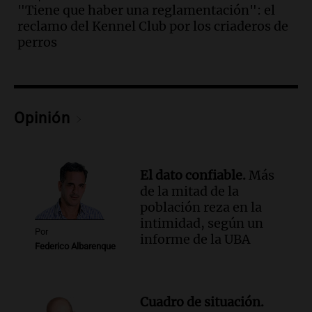
Audio.
El reclamo del sector industrial
"Tiene que haber una reglamentación": el
tras las críticas de Caputo: "Somos seres
reclamo del Kennel Club por los criaderos de
humanos que trabajamos"
perros
Noticias Rosario
Episodios
Audio.
Suspenden clases en Bariloche y
alrededores por nevadas y malas
condiciones de circulación
Opinión
Panorama Federal
Episodios
Audio.
Uspallata enfrenta un temporal
El dato confiable.
Más
de nieve que deja varados a 1500
de la mitad de la
camiones por más de 24 días
población reza en la
Noticias
intimidad, según un
Episodios
Por
informe de la UBA
Federico Albarenque
Audio.
Exigen justicia por Débora:
"Lamentablemente nadie va a
devolvérnosla"
Siempre Juntos Rosario
Cuadro de situación.