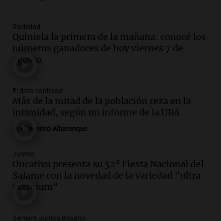
meses de ruptura por asilo político
Panorama Federal
Sociedad
Episodios
Quiniela la primera de la mañana: conocé los
Audio.
Kicillof critica represión en
números ganadores de hoy viernes 7 de
marcha y otras noticias nacionales de
agosto.
este miércoles
Noticias
Episodios
El dato confiable
Más de la mitad de la población reza en la
Audio.
Donald Trump acusa a México de
intimidad, según un informe de la UBA
perjudicar a Estados Unidos en medio de
tensiones y críticas
Por
Federico Albarenque
Panorama Federal
Episodios
Juntos
Audio.
Oncativo presenta su 52ª Fiesta
Oncativo presenta su 52ª Fiesta Nacional del
Nacional del Salame con la novedad de la
Salame con la novedad de la variedad "ultra
variedad “ultra premium”
premium"
Juntos
Episodios
Siempre Juntos Rosario