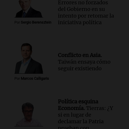
Episodios
Errores no forzados
del Gobierno en su
Audio.
Se divorciaron y la Justicia
intento por retomar la
ordenó que ella le pague una renta por
iniciativa política
vivir en la casa familiar
Por
Sergio Berensztein
Desayuno de Juntos
Episodios
Conflicto en Asia.
Taiwán ensaya cómo
seguir existiendo
Por
Marcos Calligaris
Política esquina
Economía.
Tierras: ¿Y
si en lugar de
declamar la Patria
prueban con