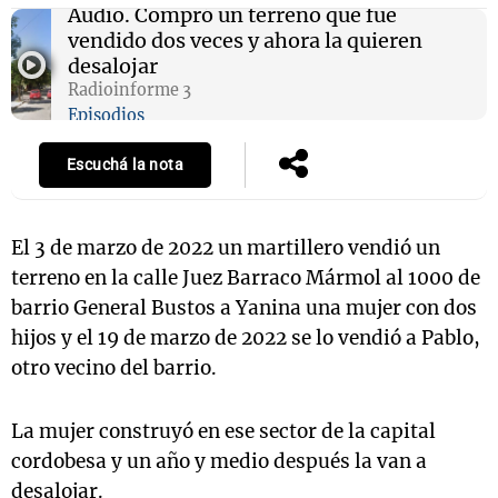
Audio.
Compró un terreno que fue
vendido dos veces y ahora la quieren
desalojar
Radioinforme 3
Notas
Episodios
s
Notas
La Sole en
Escuchá la nota
ial
Mundial 2026
Cadena 3
El 3 de marzo de 2022 un martillero vendió un
terreno en la calle Juez Barraco Mármol al 1000 de
barrio General Bustos a Yanina una mujer con dos
hijos y el 19 de marzo de 2022 se lo vendió a Pablo,
otro vecino del barrio.
La mujer construyó en ese sector de la capital
cordobesa y un año y medio después la van a
desalojar.