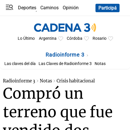
Deportes
Caminos
Opinión
Participá
Programas
Últimas coberturas
Últimas 24 h
En YouTube
Clima
Horóscopo
Lo Último
Argentina
Córdoba
Rosario
Radioinforme 3
Las claves del día
Las Claves de Radioinforme 3
Notas
Radioinforme 3
Notas
Crisis habitacional
Compró un
terreno que fue