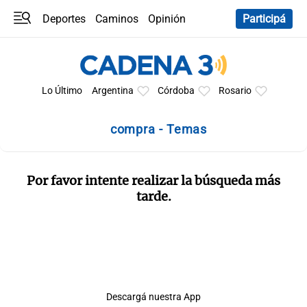
Deportes
Caminos
Opinión
Participá
Programas
Últimas coberturas
Últimas 24 h
En YouTube
Clima
Horóscopo
Lo Último
Argentina
Córdoba
Rosario
compra - Temas
Por favor intente realizar la búsqueda más
tarde.
Descargá nuestra App