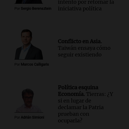
intento por retomar la
Noticias Rosario
iniciativa política
Episodios
Por
Sergio Berensztein
Audio.
El obispo de Buenos Aires
anticipa humilidad en el Santuario de
San Cayetano
Panorama Federal
Conflicto en Asia.
Episodios
Taiwán ensaya cómo
Audio.
El obispo de Buenos Aires
seguir existiendo
anticipa su homilía en el Santuario de
San Cayetano en Liniers
Por
Marcos Calligaris
Panorama Federal
Episodios
Audio.
Prisión preventiva para
Política esquina
motociclista por intento de homicidio
Economía.
Tierras: ¿Y
en Santa Lucía, Tucumán
si en lugar de
Panorama Federal
declamar la Patria
Episodios
prueban con
Por
Adrián Simioni
ocuparla?