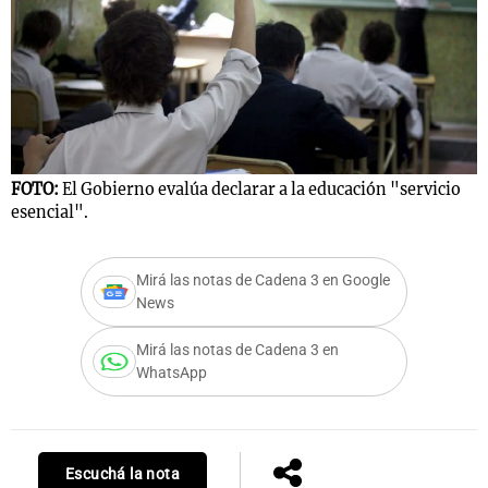
Notas
s
Notas
La Sole en
ial
Mundial 2026
Cadena 3
FOTO:
El Gobierno evalúa declarar a la educación "servicio
esencial".
Mirá las notas de Cadena 3 en Google
News
Mirá las notas de Cadena 3 en
WhatsApp
Escuchá la nota