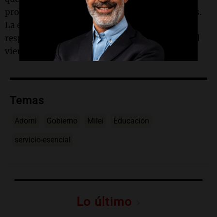
problema que tienen que arreglar las provincias.
La educación, la seguridad y la salud es
responsabilidad de las provincias", dijo Milei el
viernes a Radio Rivadavia.
Temas
Adorni
Gobierno
Milei
Educación
servicio-esencial
Lo último