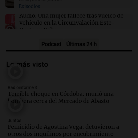
Episodios
10:32
Mundo
Alemania reporta 11.900 muertes por ola de
Audio.
Una mujer fallece tras vuelco de
calor, un récord en la última década
vehículo en la Circunvalación Este-
Oeste en Salta
Panorama Federal
Episodios
Podcast
Últimas 24 h
Audio.
Una mujer muere tras un vuelco
en la Circunvalación Este-Oeste de
Lo más visto
Salta
Panorama Federal
Episodios
Radioinforme 3
Audio.
El Polo Obrero marcha en
Terrible choque en Córdoba: murió una
Córdoba pidiendo trabajo genuino y
bombera cerca del Mercado de Abasto
mejoras en programas sociales
Panorama Federal
Episodios
Juntos
Audio.
La marcha de gremios y
Femicidio de Agostina Vega: detuvieron a
organizaciones sociales por San
otros dos inquilinos por encubrimiento