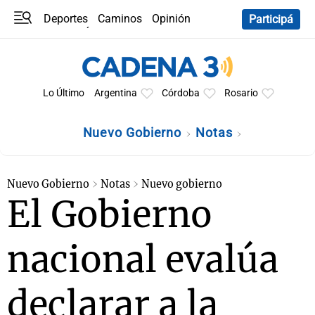
Deportes
Caminos
Opinión
Participá
Programas
Últimas coberturas
Últimas 24 h
En YouTube
Clima
Horóscopo
Lo Último
Argentina
Córdoba
Rosario
Nuevo Gobierno
Notas
Nuevo Gobierno
Notas
Nuevo gobierno
El Gobierno
nacional evalúa
declarar a la