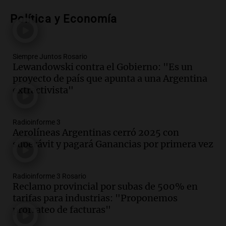
Un atractivo para la ruralidad y el
Política y Economía
público en general
Noticias
Episodios
Audio.
Femicidio de Agostina Vega en
Siempre Juntos Rosario
Lewandowski contra el Gobierno: "Es un
Córdoba: detuvieron a otros dos
proyecto de país que apunta a una Argentina
inquilinos por encubrimiento
extractivista"
Juntos
Episodios
Audio.
Aumento de precios en papa y
Radioinforme 3
cebolla: hasta 300% en algunos casos,
Aerolíneas Argentinas cerró 2025 con
advierte Cofrutos
superávit y pagará Ganancias por primera vez
Panorama Federal
Episodios
Radioinforme 3 Rosario
Audio.
Aumento de precios en papa y
Reclamo provincial por subas de 500% en
cebolla alcanza hasta el 300% en el
tarifas para industrias: "Proponemos
mercado de Cofrutos
prorrateo de facturas"
Panorama Federal
Episodios