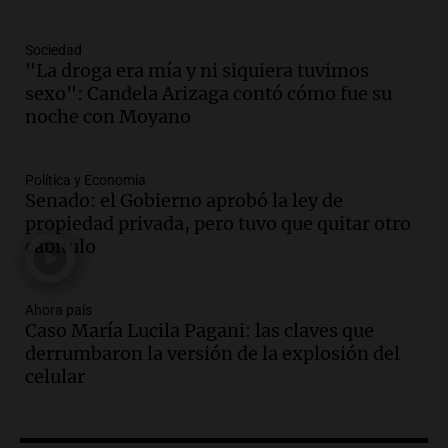
Cayetano avanza hacia el Monumento
Noticias Rosario
Sociedad
Episodios
"La droga era mía y ni siquiera tuvimos
Audio.
San Cayetano y Aumento de
sexo": Candela Arizaga contó cómo fue su
Peajes: Noticias Destacadas de
noche con Moyano
Argentina en un Resumen Actual
Noticias
Episodios
Política y Economía
Senado: el Gobierno aprobó la ley de
Audio.
Lewandowski contra el Gobierno:
propiedad privada, pero tuvo que quitar otro
"Es un proyecto de país que apunta a una
capítulo
Argentina extractivista"
Siempre Juntos Rosario
Episodios
Ahora país
Audio.
Kicillof critica la represión
Caso María Lucila Pagani: las claves que
policial en el Congreso por la ley de
derrumbaron la versión de la explosión del
propiedad privada
celular
Panorama Federal
Episodios
Audio.
Comienza Expo La Bulaye 2026: