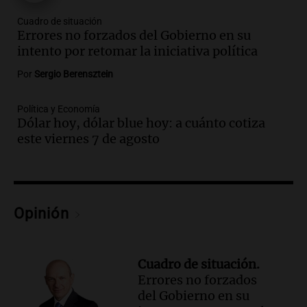
Audio.
Corte de luz en Córdoba: servicio
Cuadro de situación
casi restablecido tras los fuertes vientos
Errores no forzados del Gobierno en su
de 100 km/h
intento por retomar la iniciativa política
Noticias
Por
Sergio Berensztein
Episodios
Audio.
Córdoba enfrenta los estragos del
Política y Economía
fuerte viento: árboles y paredes caídas
Dólar hoy, dólar blue hoy: a cuánto cotiza
en varios puntos
este viernes 7 de agosto
Noticias
Episodios
Audio.
La peregrinación de San
Cayetano en Argentina: fe, trabajo y
Opinión
agradecimiento
La Mesa de Café
Episodios
Cuadro de situación.
Audio.
Detuvieron al hijo de Fran
Errores no forzados
Riquelme tras un operativo con 10
del Gobierno en su
allanamientos en Rosario