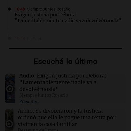
10:48
Siempre Juntos Rosario
Exigen justicia por Débora:
"Lamentablemente nadie va a devolvérnosla"
10:43
La Popu
La Gata Noelia salió al cruce: “La que me
ningunee va a tener su vuelta”
Escuchá lo último
10:36
Ciencia
Investigadora del CONICET lidera
Audio.
Exigen justicia por Débora:
preservación del Templo de Yaguarón,
"Lamentablemente nadie va a
candidato a Patrimonio Mundial
devolvérnosla"
Siempre Juntos Rosario
Episodios
10:34
Siempre Juntos Rosario
La marcha de gremios y organizaciones
Audio.
Se divorciaron y la Justicia
sociales por San Cayetano avanza hacia el
ordenó que ella le pague una renta por
Monumento
vivir en la casa familiar
Desayuno de Juntos