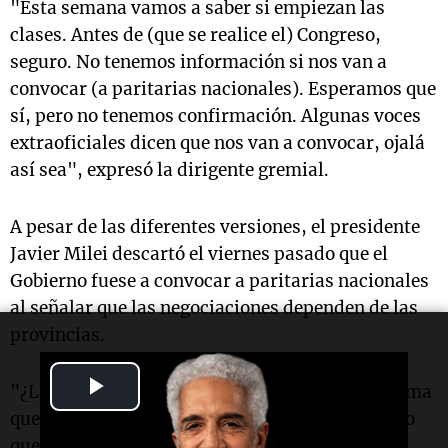
"Esta semana vamos a saber si empiezan las
clases. Antes de (que se realice el) Congreso,
seguro. No tenemos información si nos van a
convocar (a paritarias nacionales). Esperamos que
sí, pero no tenemos confirmación. Algunas voces
extraoficiales dicen que nos van a convocar, ojalá
así sea", expresó la dirigente gremial.
A pesar de las diferentes versiones, el presidente
Javier Milei descartó el viernes pasado que el
Gobierno fuese a convocar a paritarias nacionales
al señalar que las negociaciones dependen de las
provincias.
Play
"¿La educación de quién depende? Es un problema
que tiene que resolver las provincias, ¿qué tengo
Video
que hacer yo como Nación metiéndome? Es un