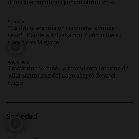
otros dos inquilinos por encubrimiento
Audio.
Detienen a pareja en Alderete por
venta de medicamentos controlados
mediante delivery
Sociedad
Panorama Federal
"La droga era mía y ni siquiera tuvimos
Episodios
sexo": Candela Arizaga contó cómo fue su
Audio.
El alzobispo García Cueva llama a
noche con Moyano
la clase dirigente a abordar problemas
económicos y sociales
Ahora país
Panorama Federal
Tras atrincherarse, la intendenta interina de
Episodios
Villa Santa Cruz del Lago aceptó dejar el
Audio.
La inflación en Buenos Aires
cargo
alcanza el 2,9% en julio, generando
incertidumbre sobre el IPC nacional
Panorama Federal
Episodios
Audio.
Descuentos de hasta 700.000
Sociedad
pesos en salarios docentes en Jujuy
generan fuertes críticas
Panorama Federal