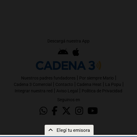
Descargá nuestra App
|
|
Nuestros padres fundadores
Por siempre Mario
|
|
|
|
Cadena 3 Comercial
Contacto
Cadena Heat
La Popu
|
|
Integrar nuestra red
Aviso Legal
Política de Privacidad
Seguinos en
Elegí tu emisora