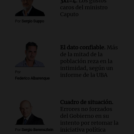
3x1=4.
Los gustos
porque el concurso “abre un espacio a la
caros del ministro
creatividad”
Caputo
Edición 2026
Por
Sergio Suppo
Episodios
Audio.
Femicidio por fuego en el auto:
qué dijo la defensa del esposo acusado
El dato confiable.
Más
Radioinforme 3
de la mitad de la
Episodios
población reza en la
intimidad, según un
Por
informe de la UBA
Federico Albarenque
Cuadro de situación.
Errores no forzados
del Gobierno en su
intento por retomar la
iniciativa política
Por
Sergio Berensztein