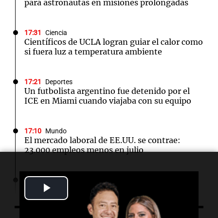
para astronautas en misiones prolongadas
17:31
Ciencia
Científicos de UCLA logran guiar el calor como
si fuera luz a temperatura ambiente
17:21
Deportes
Un futbolista argentino fue detenido por el
ICE en Miami cuando viajaba con su equipo
17:10
Mundo
El mercado laboral de EE.UU. se contrae:
23.000 empleos menos en julio
17:05
Espectáculos
Play
Murió Leandro Rud a los 51 años: la historia
del representante de modelos que marcó una
Video
época