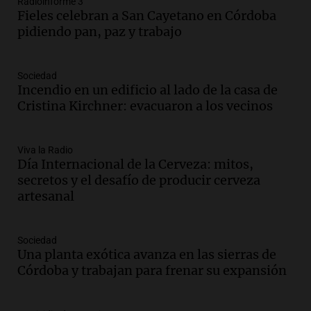
Radioinforme 3
Episodios
Fieles celebran a San Cayetano en Córdoba
pidiendo pan, paz y trabajo
Audio.
Docentes de Jujuy denuncian
descuentos de hasta 700.000 pesos en
sus salarios y genera alarma
Sociedad
Panorama Federal
Incendio en un edificio al lado de la casa de
Episodios
Cristina Kirchner: evacuaron a los vecinos
Audio.
Siniestro vial en Salta: una mujer
fallece tras perder el control de su
vehículo
Viva la Radio
Panorama Federal
Día Internacional de la Cerveza: mitos,
Episodios
secretos y el desafío de producir cerveza
Audio.
Docentes de Jujuy enfrentan
artesanal
descuentos de hasta 700.000 pesos en
sus salarios, denuncian desde el
sindicato
Sociedad
Una planta exótica avanza en las sierras de
Panorama Federal
Córdoba y trabajan para frenar su expansión
Episodios
Audio.
La justicia reconoce el COVID
como enfermedad laboral tras caso de