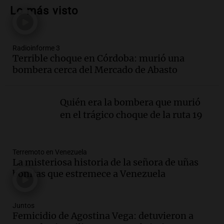
financiero precario debido a la caída del
Lo más visto
consumo y recaudación
Panorama Federal
Episodios
Radioinforme 3
Audio.
La calidad del empleo en
Terrible choque en Córdoba: murió una
Argentina cae y preocupa a economistas
bombera cerca del Mercado de Abasto
en un contexto de crisis económica
Panorama Federal
Episodios
Quién era la bombera que murió
Audio.
Audiencia por tragedia vial en
en el trágico choque de la ruta 19
Altas Cumbres: peritos analizan
teléfono de Óscar González
Panorama Federal
Terremoto en Venezuela
Episodios
La misteriosa historia de la señora de uñas
Audio.
Solicitan quiebra de Lebron
bonitas que estremece a Venezuela
Group en medio de una investigación
por estafa piramidal millonaria
Panorama Federal
Juntos
Femicidio de Agostina Vega: detuvieron a
Episodios