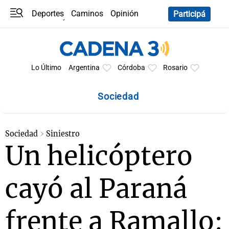
Deportes
Caminos
Opinión
Participá
Programas
Últimas coberturas
Últimas 24 h
En YouTube
Clima
Horóscopo
Lo Último
Argentina
Córdoba
Rosario
Sociedad
Sociedad
Siniestro
Un helicóptero
cayó al Paraná
frente a Ramallo: