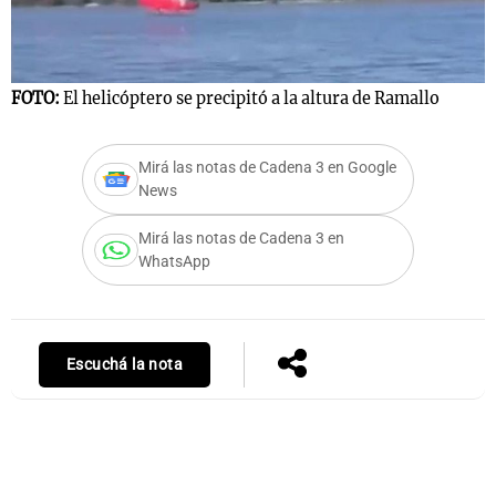
Notas
FOTO:
El helicóptero se precipitó a la altura de Ramallo
F
s
Notas
La Sole en
Mirá las notas de Cadena 3 en Google
ial
Mundial 2026
Cadena 3
News
Mirá las notas de Cadena 3 en
WhatsApp
Escuchá la nota