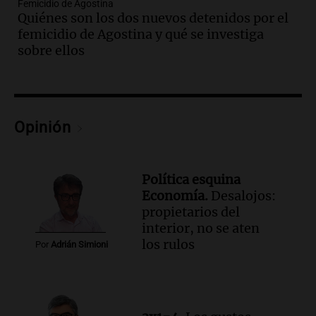
docente fallecido en 2021
Femicidio de Agostina
Quiénes son los dos nuevos detenidos por el
Panorama Federal
femicidio de Agostina y qué se investiga
Episodios
sobre ellos
Audio.
Trágico siniestro vial en Salta:
mujer pierde la vida en accidente en
circunvalación Oeste
Panorama Federal
Episodios
Opinión
Audio.
La justicia reconoce el COVID
como enfermedad laboral tras el
fallecimiento de un docente
Política esquina
Panorama Federal
Economía.
Desalojos:
Episodios
propietarios del
Audio.
Encuentran cuerpo en el Riacho
interior, no se aten
Santa Fe: se trataría de un hombre
los rulos
Por
Adrián Simioni
desaparecido mientras practicaba
kitesurf
Panorama Federal
Episodios
Audio.
Solans Hoteles es patrocinante