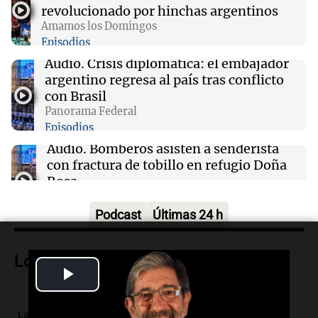
revolucionado por hinchas argentinos
Amamos los Domingos
10:53
Deportes
Episodios
Raúl Fernández logra una victoria
contundente y Aprilia se adueña del podio en
Audio.
Crisis diplomática: el embajador
Silverstone
argentino regresa al país tras conflicto
con Brasil
Panorama Federal
10:52
Consejos
Episodios
Las plantas resistentes al calor que
embellecen tu jardín sin esfuerzo
Audio.
Bomberos asisten a senderista
con fractura de tobillo en refugio Doña
Rosa
Panorama Federal
Episodios
Podcast
Últimas 24 h
Audio.
Amaycha del Valle avanza en
investigación internacional sobre asma
Lo más visto
con nueva tecnología médica
Play
Panorama Federal
Episodios
Video
La muerte de Jorge Messi