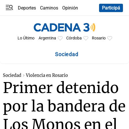
Deportes
Caminos
Opinión
Participá
Programas
Últimas coberturas
Últimas 24 h
En YouTube
Clima
Horóscopo
Lo Último
Argentina
Córdoba
Rosario
Sociedad
Sociedad
Violencia en Rosario
Primer detenido
por la bandera de
Los Monos en el