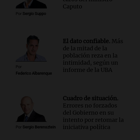
Audio.
Ley de Propiedad Privada: el revés
Caputo
en el Congreso expuso una debilidad
Por
Sergio Suppo
comunicacional del Gobierno
Una mañana para todos
Episodios
El dato confiable.
Más
de la mitad de la
población reza en la
intimidad, según un
Por
informe de la UBA
Federico Albarenque
Cuadro de situación.
Errores no forzados
del Gobierno en su
intento por retomar la
iniciativa política
Por
Sergio Berensztein