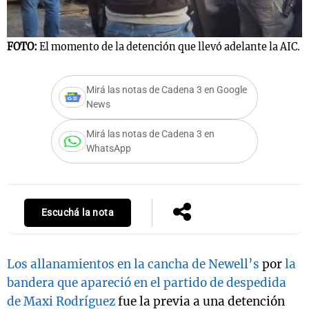
FOTO:
El momento de la detención que llevó adelante la AIC.
Notas
s
Notas
La Sole en
Mirá las notas de Cadena 3 en Google
News
ial
Mundial 2026
Cadena 3
Mirá las notas de Cadena 3 en
WhatsApp
Escuchá la nota
Los allanamientos en la cancha de Newell’s
por
la
bandera que apareció en el partido de despedida
de Maxi Rodríguez
fue la previa a una detención