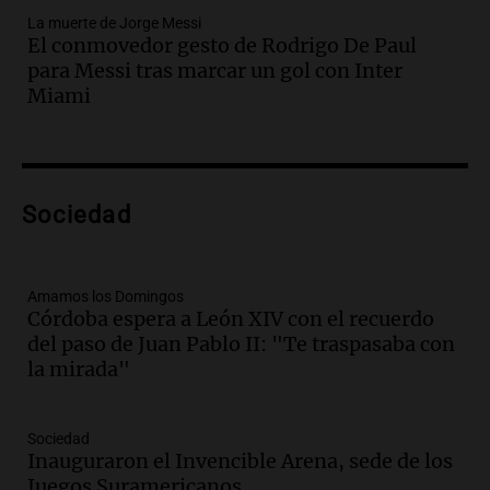
Episodios
La muerte de Jorge Messi
Audio.
La Bulaya se prepara para el cierre
El conmovedor gesto de Rodrigo De Paul
de su gran muestra anual con la
para Messi tras marcar un gol con Inter
participación de miles de visitantes
Miami
Panorama Federal
Episodios
Audio.
El Senado de Santa Fe aprueba
Ley de Emergencia Hídrica ante el
Sociedad
fenómeno del Niño
Panorama Federal
Episodios
Audio.
Una mujer de 40 años muere en
Amamos los Domingos
Córdoba espera a León XIV con el recuerdo
un accidente en la Ruta 321 cerca de
del paso de Juan Pablo II: "Te traspasaba con
García Fernández
la mirada"
Panorama Federal
Episodios
Audio.
El Tesoro Nacional captura 12
Sociedad
billones de pesos y genera excedente de
Inauguraron el Invencible Arena, sede de los
liquidez de 4 billones
Juegos Suramericanos