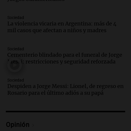
Panorama Federal
Episodios
Sociedad
Audio.
La lección del Titanic y la
La violencia vicaria en Argentina: más de 4
humildad en tiempos de tormenta
mil casos que afectan a niños y madres
según San Ignacio de Loyola
Panorama Federal
Episodios
Sociedad
Audio.
Tormentas y filtraciones: "El
Cementerio blindado para el funeral de Jorge
agua entra por donde menos
Messi: restricciones y seguridad reforzada
imaginamos"
Una Mañana para todos Rosario
Sociedad
Episodios
Despiden a Jorge Messi: Lionel, de regreso en
Audio.
Nahuel Pennisi y la huella de
Rosario para el último adiós a su papá
Mercedes Sosa: "La emoción es el filtro
máximo".
Una Mañana para todos Rosario
Episodios
Opinión
Audio.
Orellana Lucca celebró su peña