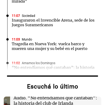
mirada"
11:07
Sociedad
Inauguraron el Invencible Arena, sede de los
Juegos Suramericanos
11:03
Mundo
Tragedia en Nueva York: vuelca barco y
mueren una mujer y su bebé en el puerto
11:02
Amamos los Domingos
“No entendíamos qué cantaban”: la historia
del club de Irlanda revolucionado por hinchas
argentinos
Escuchá lo último
11:00
Sociedad
La violencia vicaria en Argentina: más de 4 mil
Audio.
“No entendíamos qué cantaban”:
casos que afectan a niños y madres
la historia del club de Irlanda