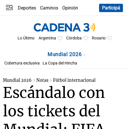
Deportes
Caminos
Opinión
Participá
Programas
Últimas coberturas
Últimas 24 h
En YouTube
Clima
Horóscopo
Lo Último
Argentina
Córdoba
Rosario
Mundial 2026
Cobertura exclusiva
La Copa del Hincha
Mundial 2026
Notas
Fútbol internacional
Escándalo con
los tickets del