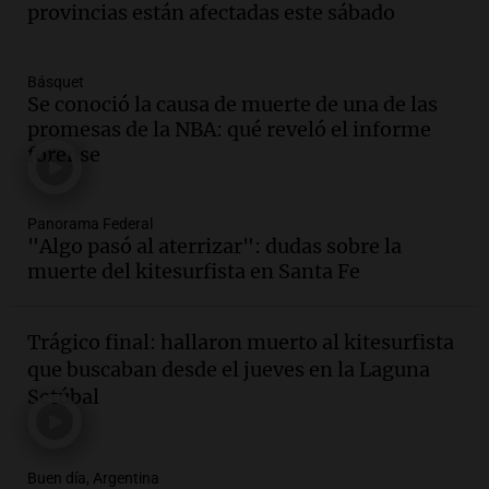
conviene priorizar cada día ?
provincias están afectadas este sábado
Una mañana para todos
Episodios
Básquet
Audio.
Análisis de la derrota legislativa
Se conoció la causa de muerte de una de las
del oficialismo en el Congreso: El
promesas de la NBA: qué reveló el informe
impacto en la opinión pública
forense
Panorama Federal
Episodios
Panorama Federal
"Algo pasó al aterrizar": dudas sobre la
Audio.
Murió Jorge Messi
muerte del kitesurfista en Santa Fe
Una mañana para todos
Episodios
Trágico final: hallaron muerto al kitesurfista
Audio.
Mateo, a los 25 años, lucha
que buscaban desde el jueves en la Laguna
contra el tiempo: necesita un trasplante
Setúbal
para poder seguir viviend
Una mañana para todos
Episodios
Buen día, Argentina
Audio.
Estiman que la inflación nacional