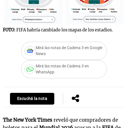
Notas
FOTO:
FIFA habría cambiado los mapas de los estadios.
s
Notas
La Sole en
ial
Mundial 2026
Cadena 3
Mirá las notas de Cadena 3 en Google
News
Mirá las notas de Cadena 3 en
WhatsApp
Escuchá la nota
The New York Times
reveló que compradores de
boletos para el
Mundial 2026
acusan a la
FIFA
de