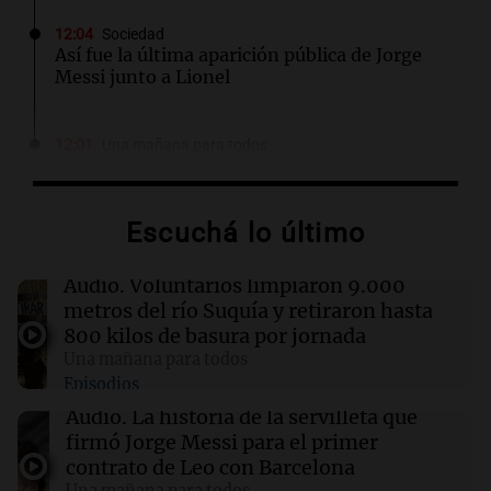
12:04
Sociedad
Así fue la última aparición pública de Jorge
Messi junto a Lionel
12:01
Una mañana para todos
Joan Gaspart: "Sin Jorge, no sé si Messi
hubiera llegado adonde llegó"
Escuchá lo último
11:52
Sociedad
“Abrazo gigante, jefe”: el bar de la familia
Audio.
Voluntarios limpiaron 9.000
Messi cerró sus puertas por duelo
metros del río Suquía y retiraron hasta
800 kilos de basura por jornada
Una mañana para todos
11:46
Una mañana para todos
Episodios
El abuelo de Agostina Vega, tras las nuevas
detenciones: "En esa casa están todos
Audio.
La historia de la servilleta que
implicados"
firmó Jorge Messi para el primer
contrato de Leo con Barcelona
Una mañana para todos