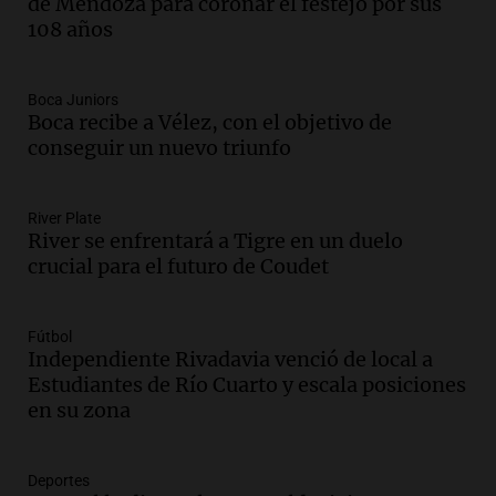
de Mendoza para coronar el festejo por sus
108 años
Audio.
Matías, un inmigrante temoroso
ante la detención y deportación en
Estados Unidos
Boca Juniors
Panorama Federal
Boca recibe a Vélez, con el objetivo de
Episodios
conseguir un nuevo triunfo
Audio.
Chile planteó mejorar la
conectividad fronteriza, aérea y digital
con Jujuy
River Plate
River se enfrentará a Tigre en un duelo
Panorama Federal
crucial para el futuro de Coudet
Episodios
Audio.
Del fitness a la longevidad: por
qué crece el consumo de alimentos con
Fútbol
proteínas
Independiente Rivadavia venció de local a
Una mañana para todos
Estudiantes de Río Cuarto y escala posiciones
Episodios
en su zona
Audio.
Investigan un asalto millonario a
la cooperativa Talamochita en Villa
María
Deportes