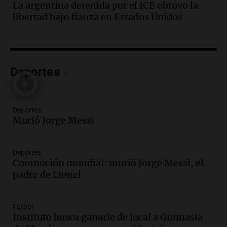
La argentina detenida por el ICE obtuvo la
de julio será menor al 2,9% registrado
libertad bajo fianza en Estados Unidos
en CABA
Una mañana para todos
Episodios
Audio.
El Senado provincial establece
protocolo contra ciberbullying y
Deportes
grooming en escuelas de Salta
Panorama Federal
Episodios
Deportes
Audio.
Desayuno ideal: nutrición
Murió Jorge Messi
personalizada y diversidad para romper
el ayuno nocturno
Deportes
Panorama Federal
Conmoción mundial: murió Jorge Messi, el
Episodios
padre de Lionel
Audio.
Altas Cumbres: rescataron a una
cabra que llevaba ocho días atrapada en
un precipicio
Fútbol
Una mañana para todos
Instituto busca ganarle de local a Gimnasia
Episodios