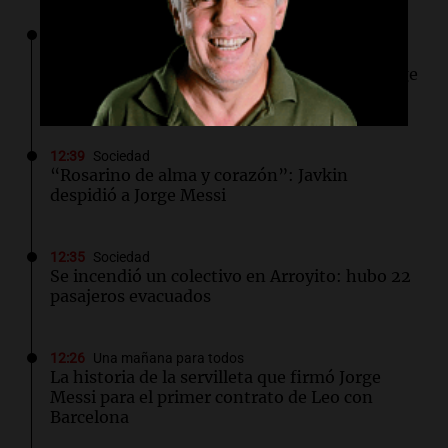
12:40
Sociedad
AFA dispuso un minuto de silencio y
brazaletes negros por el fallecimiento de Jorge
Messi
12:39
Sociedad
“Rosarino de alma y corazón”: Javkin
despidió a Jorge Messi
12:35
Sociedad
Se incendió un colectivo en Arroyito: hubo 22
pasajeros evacuados
12:26
Una mañana para todos
La historia de la servilleta que firmó Jorge
Messi para el primer contrato de Leo con
Barcelona