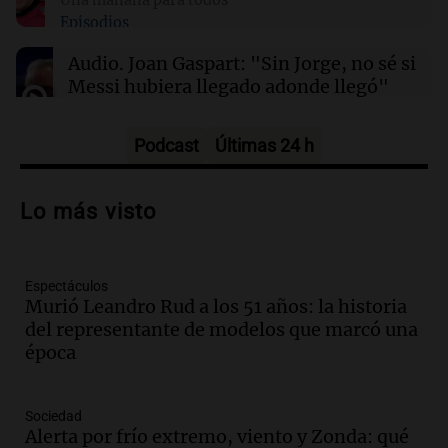
11:38
Una mañana para todos
Episodios
El orgullo y el sueño argentino de Jorge Messi
en una entrevista con Rony Vargas en 2007
Audio.
Joan Gaspart: "Sin Jorge, no sé si
Messi hubiera llegado adonde llegó"
Una mañana para todos
Episodios
Podcast
Últimas 24 h
Audio.
El orgullo y el sueño argentino de
Jorge Messi en una entrevista con Rony
Lo más visto
Vargas en 2007
Una mañana para todos
Episodios
Espectáculos
Audio.
El abuelo de Agostina Vega, tras
Murió Leandro Rud a los 51 años: la historia
las nuevas detenciones: "En esa casa
del representante de modelos que marcó una
todos tenían algo que ver"
época
Una mañana para todos
Episodios
Audio.
Nutricionista derribó el mito del
Sociedad
desayuno ideal: ¿ qué alimentos
Alerta por frío extremo, viento y Zonda: qué