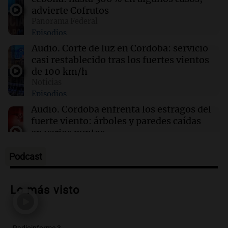
09:26
Mundo
advierte Cofrutos
Perú y México restablecen relaciones
Panorama Federal
diplomáticas tras asilo de exministra peruana
Episodios
Audio.
Corte de luz en Córdoba: servicio
09:24
Siempre Juntos Rosario
casi restablecido tras los fuertes vientos
Detuvieron al hijo de Fran Riquelme tras un
de 100 km/h
operativo con 10 allanamientos en Rosario
Noticias
Episodios
Audio.
Córdoba enfrenta los estragos del
fuerte viento: árboles y paredes caídas
en varios puntos
Noticias
Episodios
Podcast
Audio.
La peregrinación de San
Cayetano en Argentina: fe, trabajo y
Lo más visto
agradecimiento
La Mesa de Café
Episodios