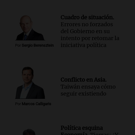
por accidentes de tránsito en el primer
semestre de 2026
Panorama Federal
Cuadro de situación.
Episodios
Errores no forzados
Audio.
Nevadas en Bariloche obligan al
del Gobierno en su
uso de cadenas en el Cerro Catedral y
intento por retomar la
rutas circundantes
iniciativa política
Por
Sergio Berensztein
Panorama Federal
Episodios
Audio.
La santafesina Renata
Reinheimer fue premiada a nivel
mundial: "La ciencia tiene muchas
Conflicto en Asia.
facetas"
Taiwán ensaya cómo
Noticias Rosario
seguir existiendo
Episodios
Audio.
Un camionero muere tras volcar
Por
Marcos Calligaris
en la autopista Tucumán-Famagüeya
cerca del puente Marianela
Panorama Federal
Política esquina
Episodios
Economía.
Tierras: ¿Y