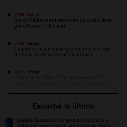
09:38
Deportes
Boca y Vélez se enfrentan en un duelo clave
por el Torneo Clausura
09:33
Ciencia
Un parche ultrasónico que mejora el sueño
REM sin medicamentos ni cirugías
09:31
Ciencia
El núcleo fundido de la Tierra cambió de
dirección y los científicos buscan respuestas
09:27
Deportes
Escuchá lo último
Rosario Central busca otro golpe ante Aldosivi
en el Gigante de Arroyito
Audio.
Aumento de precios en papa y
cebolla: hasta 300% en algunos casos,