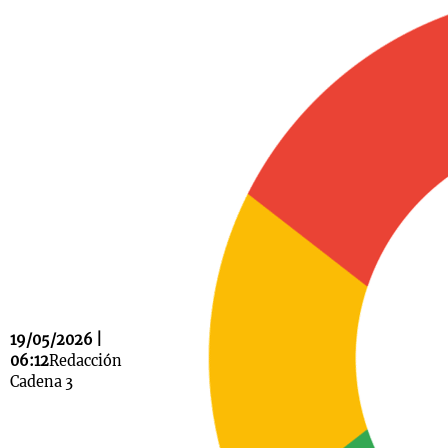
Notas
s
Notas
La Sole en
ial
Mundial 2026
Cadena 3
19/05/2026 |
06:12
Redacción
Cadena 3