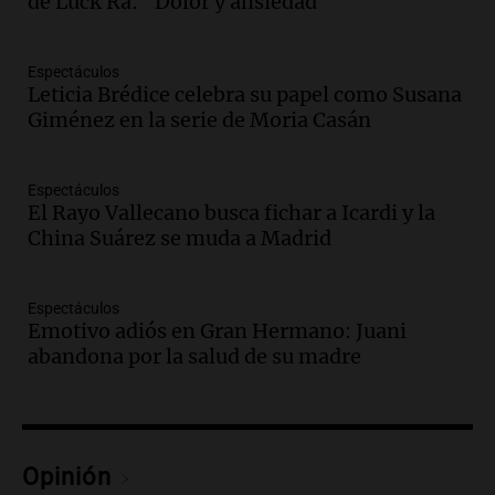
de Luck Ra: "Dolor y ansiedad"
Episodios
Espectáculos
Audio.
Los empleados públicos en
Leticia Brédice celebra su papel como Susana
Córdoba ganan más del doble que los
Giménez en la serie de Moria Casán
privados, según un estudio
Noticias
Episodios
Espectáculos
Audio.
Cae colombiano acusado de venta
El Rayo Vallecano busca fichar a Icardi y la
de droga por delivery en el microcentro
China Suárez se muda a Madrid
y plazas de Mendoza
Panorama Federal
Espectáculos
Episodios
Emotivo adiós en Gran Hermano: Juani
Audio.
Disminuyen las víctimas fatales
abandona por la salud de su madre
por accidentes de tránsito en el primer
semestre del 2026
Panorama Federal
Episodios
Audio.
Disminuyen las víctimas fatales
Opinión