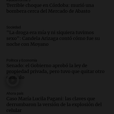
Radioinforme 3
Audio.
Detuvieron al hijo de Fran
Terrible choque en Córdoba: murió una
Riquelme tras un operativo con 10
bombera cerca del Mercado de Abasto
allanamientos en Rosario
Noticias Rosario
Episodios
Sociedad
Audio.
El obispo de Buenos Aires
"La droga era mía y ni siquiera tuvimos
anticipa humilidad en el Santuario de
sexo": Candela Arizaga contó cómo fue su
San Cayetano
noche con Moyano
Panorama Federal
Episodios
Política y Economía
Audio.
El obispo de Buenos Aires
Senado: el Gobierno aprobó la ley de
anticipa su homilía en el Santuario de
propiedad privada, pero tuvo que quitar otro
San Cayetano en Liniers
capítulo
Panorama Federal
Episodios
Audio.
Prisión preventiva para
Ahora país
Caso María Lucila Pagani: las claves que
motociclista por intento de homicidio
derrumbaron la versión de la explosión del
en Santa Lucía, Tucumán
celular
Panorama Federal