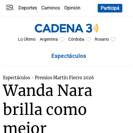
Deportes
Caminos
Opinión
Participá
Programas
Últimas coberturas
Últimas 24 h
En YouTube
Clima
Horóscopo
Lo Último
Argentina
Córdoba
Rosario
Espectáculos
Espectáculos
Premios Martín Fierro 2026
Wanda Nara
brilla como
mejor