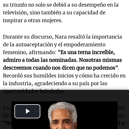
su triunfo no solo se debió a su desempeño en la
televisión, sino también a su capacidad de
inspirar a otras mujeres.
Durante su discurso, Nara resaltó la importancia
de la autoaceptación y el empoderamiento
femenino, afirmando:
"Es una terna increíble,
admiro a todas las nominadas. Nosotras mismas
descreemos cuando nos dicen que no podemos"
.
Recordó sus humildes inicios y cómo ha crecido en
la industria, agradeciendo a su país por las
oportunidades brindadas.
La presentadora también hizo hincapié en el papel
Play
de las mujeres en el ámbito laboral, manifestando:
Video
"No podría sola. Gracias por darle la posibilidad a