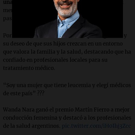
una mujer de estar al frente del prime time"
. Su
mensaje fue claro: las mujeres deben seguir sus
pasiones y luchar por sus sueños.
Por último, Nara reiteró su amor por Argentina y
su deseo de que sus hijos crezcan en un entorno
que valora la familia y la salud, destacando que ha
confiado en profesionales locales para su
tratamiento médico.
“Soy una mujer que tiene leucemia y elegí médicos
de este país” ???
Wanda Nara ganó el premio Martín Fierro a mejor
conducción femenina y destacó a los profesionales
de la salud argentinos.
pic.twitter.com/iH0Ihj3Zcc