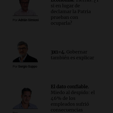
Audio.
Detienen a hombre con
si en lugar de
elementos robados en Rafaela durante
declamar la Patria
la madrugada del viernes
prueban con
Por
Adrián Simioni
Panorama Federal
ocuparla?
Episodios
3x1=4.
Gobernar
también es explicar
Por
Sergio Suppo
El dato confiable.
Miedo al despido: el
46% de los
empleados sufrió
consecuencias