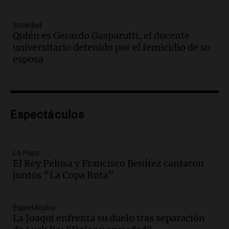
Episodios
Audio.
Aumento de tarifas de luz en
Sociedad
Tucumán afecta a hogares con subas de
Quién es Gerardo Gasparutti, el docente
hasta el 38% en agosto
universitario detenido por el femicidio de su
Panorama Federal
esposa
Episodios
Audio.
El primer semestre de 2026
reporta menos víctimas fatales en
accidentes de tránsito en Mendoza
Espectáculos
Panorama Federal
Episodios
Audio.
El gobierno de La Rioja lanzará
pago en chachos para empleados
La Popu
El Rey Pelusa y Francisco Benítez cantaron
públicos a partir del 17 de octubre
juntos “La Copa Rota”
Noticias
Episodios
Espectáculos
Audio.
Luis Herrera
La Joaqui enfrenta su duelo tras separación
Actualidad