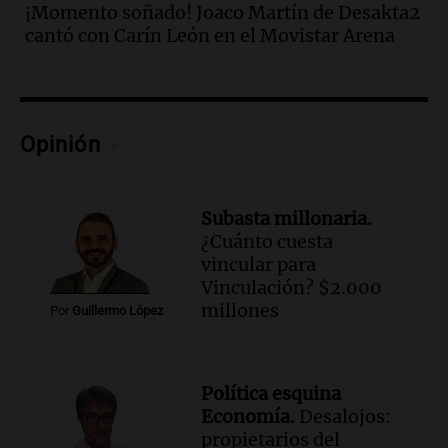
¡Momento soñado! Joaco Martín de Desakta2
Audio.
Una nutricionista derribó el mito
cantó con Carín León en el Movistar Arena
del desayuno ideal: qué alimentos
conviene priorizar
Una mañana para todos
Episodios
Opinión
Audio.
Murió Jorge Messi
Una mañana para todos
Episodios
Subasta millonaria.
¿Cuánto cuesta
Audio.
Mateo, a los 25 años, lucha
vincular para
contra el tiempo: necesita un trasplante
Vinculación? $2.000
para poder seguir viviend
millones
Por
Guillermo López
Una mañana para todos
Episodios
Audio.
Estiman que la inflación nacional
Política esquina
de julio será menor al 2,9% registrado
Economía.
Desalojos:
en CABA
propietarios del