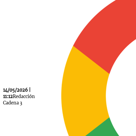
Notas
s
Notas
La Sole en
ial
Mundial 2026
Cadena 3
14/05/2026 |
11:12
Redacción
Cadena 3