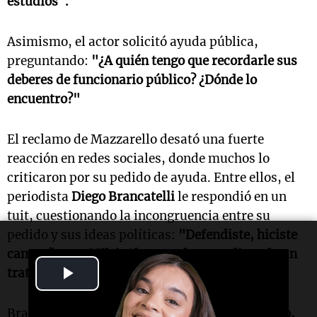
estudios".
Asimismo, el actor solicitó ayuda pública,
preguntando:
"¿A quién tengo que recordarle sus
deberes de funcionario público? ¿Dónde lo
encuentro?"
El reclamo de Mazzarello desató una fuerte
reacción en redes sociales, donde muchos lo
criticaron por su pedido de ayuda. Entre ellos, el
periodista
Diego Brancatelli
le respondió en un
tuit, cuestionando la incongruencia entre su
pedido y sus ideas políticas:
"Defendiste, hiciste
campaña por Milei. Ahora andas mendigando un
Play
tratamiento para tu hermana por acá".
Video
Brancatelli también agregó:
"Quédate tranquilo,