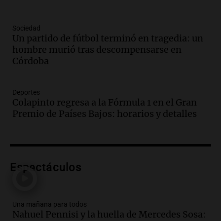
comunicacional del Gobierno
Una mañana para todos
Episodios
Sociedad
Un partido de fútbol terminó en tragedia: un
Audio.
Casabindo se prepara para una
hombre murió tras descompensarse en
celebración única: 30.000 turistas y el
Córdoba
tradicional Toreo de la Vincha
Una mañana para todos
Episodios
Deportes
Audio.
Borges, abogada de Pourrain:
Colapinto regresa a la Fórmula 1 en el Gran
"Tres hombres se lo llevaron para
Premio de Países Bajos: horarios y detalles
hacerle preguntas y nunca regresó"
Una mañana para todos
Episodios
Audio.
Voluntarios limpiaron 9.000
Espectáculos
metros del río Suquía y retiraron hasta
800 kilos de basura por jornada
Una mañana para todos
Episodios
Una mañana para todos
Nahuel Pennisi y la huella de Mercedes Sosa:
Audio.
La historia de la servilleta que