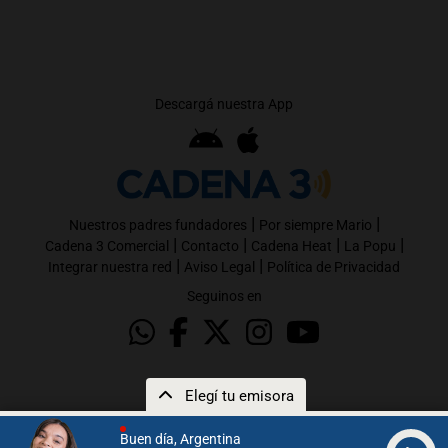
Descargá nuestra App
|
|
Nuestros padres fundadores
Por siempre Mario
|
|
|
|
Cadena 3 Comercial
Contacto
Cadena Heat
La Popu
|
|
Integrar nuestra red
Aviso Legal
Política de Privacidad
Seguinos en
Elegí tu emisora
Buen día, Argentina