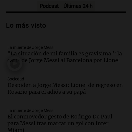
Episodios
Podcast
Últimas 24 h
Audio.
Trágico accidente en Mendoza:
un muerto y varios heridos tras caída de
Lo más visto
vehículos desde un puente
Panorama Federal
Episodios
La muerte de Jorge Messi
Audio.
Tragedia en Mendoza: un muerto
"La situación de mi familia es gravísima": la
y cinco heridos tras caer dos autos desde
carta de Jorge Messi al Barcelona por Lionel
un puente
Una mañana para todos
Episodios
Sociedad
Audio.
Messi llegará esta noche a
Despiden a Jorge Messi: Lionel de regreso en
Rosario para acompañar a su familia
Rosario para el adiós a su papá
tras la muerte de su papá
Una mañana para todos
La muerte de Jorge Messi
Episodios
El conmovedor gesto de Rodrigo De Paul
Audio.
Ley de Propiedad Privada: el revés
para Messi tras marcar un gol con Inter
en el Congreso expuso una debilidad
Miami