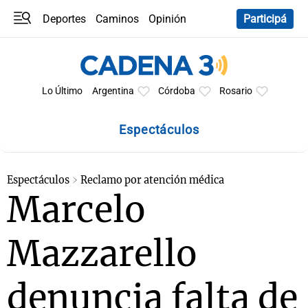
Deportes
Caminos
Opinión
Participá
Programas
Últimas coberturas
Últimas 24 h
En YouTube
Clima
Horóscopo
Lo Último
Argentina
Córdoba
Rosario
Espectáculos
Espectáculos
Reclamo por atención médica
Marcelo
Mazzarello
denuncia falta de