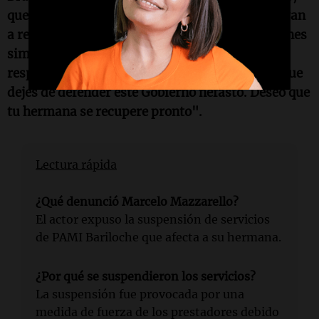
que por ser conocido ahí te contactaron y te lo van
a resolver. Pero miles de personas con situaciones
similares a la de tu hermana no obtendrán
respuesta. Espero tu empatía para con ellos y que
dejes de defender este Gobierno nefasto. Deseo que
tu hermana se recupere pronto".
Lectura rápida
¿Qué denunció Marcelo Mazzarello?
El actor expuso la suspensión de servicios
de PAMI Bariloche que afecta a su hermana.
¿Por qué se suspendieron los servicios?
La suspensión fue provocada por una
medida de fuerza de los prestadores debido