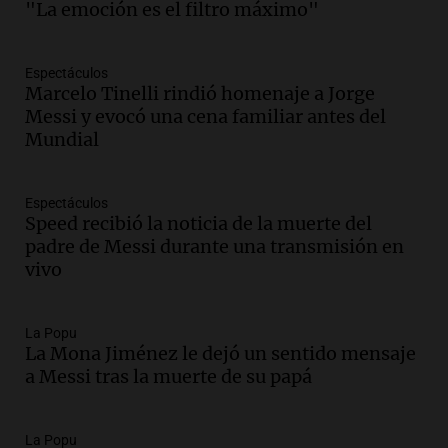
"La emoción es el filtro máximo"
firmó Jorge Messi para el primer
contrato de Leo con Barcelona
Una mañana para todos
Espectáculos
Episodios
Marcelo Tinelli rindió homenaje a Jorge
Messi y evocó una cena familiar antes del
Audio.
Joan Gaspart: "Sin Jorge, no sé si
Mundial
Messi hubiera llegado adonde llegó"
Una mañana para todos
Episodios
Espectáculos
Speed recibió la noticia de la muerte del
Audio.
El orgullo y el sueño argentino de
padre de Messi durante una transmisión en
Jorge Messi en una entrevista con Rony
vivo
Vargas en 2007
Una mañana para todos
Episodios
La Popu
Audio.
El abuelo de Agostina Vega, tras
La Mona Jiménez le dejó un sentido mensaje
las nuevas detenciones: "En esa casa
a Messi tras la muerte de su papá
todos tenían algo que ver"
Una mañana para todos
La Popu
Episodios