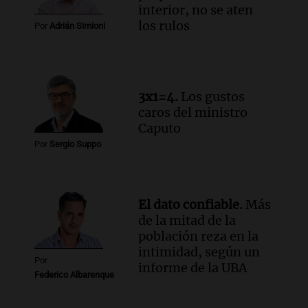
Una mañana para todos
interior, no se aten
Episodios
los rulos
Por
Adrián Simioni
Audio.
Altas Cumbres: rescataron a una
cabra que llevaba ocho días atrapada en
un precipicio
Una mañana para todos
3x1=4.
Los gustos
Episodios
caros del ministro
Audio.
Chile planteó mejorar la
Caputo
conectividad fronteriza, aérea y digital
Por
Sergio Suppo
con Jujuy
Panorama Federal
Episodios
El dato confiable.
Más
de la mitad de la
población reza en la
intimidad, según un
Por
informe de la UBA
Federico Albarenque