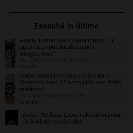
02:13
Mundo
Más de 1.300 vuelos cancelados en Shanghái
ante la llegada del tifón Dolphin
Escuchá lo último
02:03
Tecnología
Audio.
Tormentas y filtraciones: "El
Airbnb acelera el lanzamiento de funciones
agua entra por donde menos
gracias a la inteligencia artificial en su
imaginamos"
búsqueda
Una Mañana para todos Rosario
Episodios
01:49
Mundo
Audio.
Nahuel Pennisi y la huella de
El Pentágono solicita a la industria de defensa
Mercedes Sosa: "La emoción es el filtro
un aumento en la producción de armas
máximo".
Una Mañana para todos Rosario
Episodios
01:31
Ciencia
Reducir alimentos dulces no disminuye
Audio.
Orellana Lucca celebró su peña
antojos ni mejora la salud, según estudio
de folclore en Córdoba
Tarde y Media