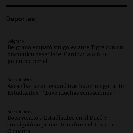
Audio.
Lanzamiento del Tigo 7 CSH: el
nuevo híbrido enchufable de Chery llega
Deportes
al mercado argentino
Panorama Federal
Episodios
Belgrano
Audio.
Perito Moreno recibe la Copa
Belgrano empató sin goles ante Tigre con un
Mundial de Natación de Invierno con
dramático desenlace: Cardozo atajó un
récords y atletas de 20 países
polémico penal
Amamos Argentina
Episodios
Audio.
Conductor imputado por
Boca Juniors
accidente fatal en San Luis dejó tres
Ascacíbar se emocionó tras hacer un gol ante
jóvenes muertos y un herido grave
Estudiantes: "Tuve muchas sensaciones"
Panorama Federal
Episodios
Boca Juniors
Audio.
Historiador de la UBA celebró la
Boca venció a Estudiantes en el Ducó y
marcha atrás en la Ley de Tierras:
consiguió su primer triunfo en el Torneo
“Frenamos un saqueo de recursos”
Clausura