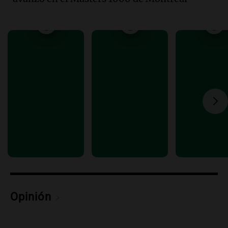
la educación y parques
Panorama Federal
Episodios
Audio.
El papamóvil de Juan Pablo II
revive con la visita de León XIV y una
historia nacida en Córdoba
Viva la Radio
Episodios
Audio.
Monseñor Fenoy celebra la visita
de León XIV a Argentina y reflexiona
sobre su impacto espiritual
Panorama Federal
Episodios
Audio.
El ministro de Economía de Santa
Fe relativiza el impacto del fallo sobre
jubilaciones en la provincia
Opinión
Panorama Federal
Episodios