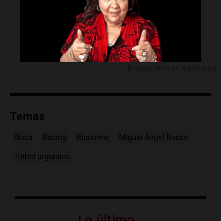
¿Cuándo y dónde se jugará el próximo
partido?
El sábado a las 16.30 horas en La
Bombonera.
[Fuente: Noticias Argentinas]
Temas
Boca
Racing
Riquelme
Miguel Ángel Russo
fútbol argentino
Lo último