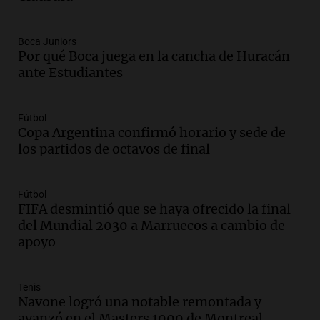
Amamos Argentina
Episodios
Audio.
Ahyre estuvo en el Estudio
Boca Juniors
Federal Sancor Seguros y adelantó su
Por qué Boca juega en la cancha de Huracán
nuevo tema a Cadena 3 Rosario.
ante Estudiantes
Viva la Radio Rosario
Episodios
Fútbol
Audio.
Cierre del Paso Internacional
Copa Argentina confirmó horario y sede de
Cristo Redentor por acumulación de
los partidos de octavos de final
nieve se extiende a 22 días
Panorama Federal
Episodios
Fútbol
FIFA desmintió que se haya ofrecido la final
Audio.
Estudiantes de Italia realizan
del Mundial 2030 a Marruecos a cambio de
prácticas docentes en Córdoba para
apoyo
enriquecer su formación educativa
Panorama Federal
Episodios
Tenis
Audio.
La Universidad de Milán y su
Navone logró una notable remontada y
colaboración con la municipalidad para
avanzó en el Masters 1000 de Montreal