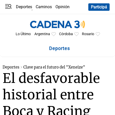
Deportes
Caminos
Opinión
Participá
Programas
Últimas coberturas
Últimas 24 h
En YouTube
Clima
Horóscopo
Lo Último
Argentina
Córdoba
Rosario
Deportes
Deportes
Clave para el futuro del "Xeneize"
El desfavorable
historial entre
Boca y Racing