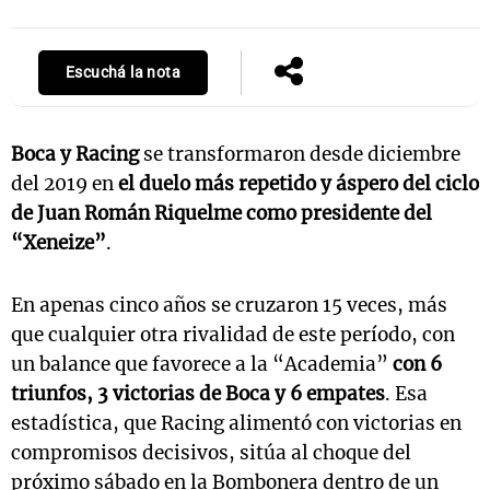
Escuchá la nota
Notas
s
Notas
La Sole en
Boca y Racing
se transformaron desde diciembre
ial
Mundial 2026
Cadena 3
del 2019 en
el duelo más repetido y áspero del ciclo
de Juan Román Riquelme como presidente del
“Xeneize”
.
En apenas cinco años se cruzaron 15 veces, más
que cualquier otra rivalidad de este período, con
un balance que favorece a la “Academia”
con 6
triunfos, 3 victorias de Boca y 6 empates
. Esa
estadística, que Racing alimentó con victorias en
compromisos decisivos, sitúa al choque del
próximo sábado en la Bombonera dentro de un