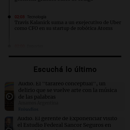
02:03
Tecnología
Travis Kalanick suma a un exejecutivo de Uber
como CFO en su startup de robótica Atoms
02:00
Deportes
Independiente y Atlético Tucumán se
enfrentan en octavos de la Copa Argentina:
horarios y TV
Escuchá lo último
01:54
Mundo
Audio.
El "tarareo conceptual", un
Fallecen dos soldados israelíes en Líbano,
delirio que se vuelve arte con la música
marcando el primer incidente mortal desde
de las palabras
junio
Amamos Argentina
Episodios
01:37
Mundo
Audio.
El gerente de Exponenciar visitó
Trump señala a Canadá por incendios
el Estudio Federal Sancor Seguros en
forestales, pero los científicos advierten sobre