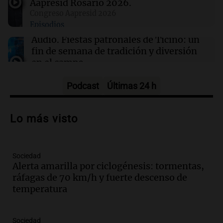
Aapresid Rosario 2026.
el cambio climático
Congreso Aapresid 2026
Episodios
01:30
Ciencia
Audio.
Fiestas patronales de Ticino: un
Un tratamiento con THC elimina las pesadillas
fin de semana de tradición y diversión
en pacientes con PTSD, según un estudio
en el campo
Panorama Federal
Episodios
Podcast
Últimas 24 h
Audio.
Preparativos para la feria en La
Bulalle, Córdoba: actividades y horarios
Lo más visto
de apertura
Panorama Federal
Episodios
Sociedad
Audio.
Río Gallegos enfrenta secuelas de
Alerta amarilla por ciclogénesis: tormentas,
lluvias, senadores manifiestan
ráfagas de 70 km/h y fuerte descenso de
oposición a ley de tierras
temperatura
Panorama Federal
Episodios
Audio.
Mendoza celebra la apertura del
Sociedad