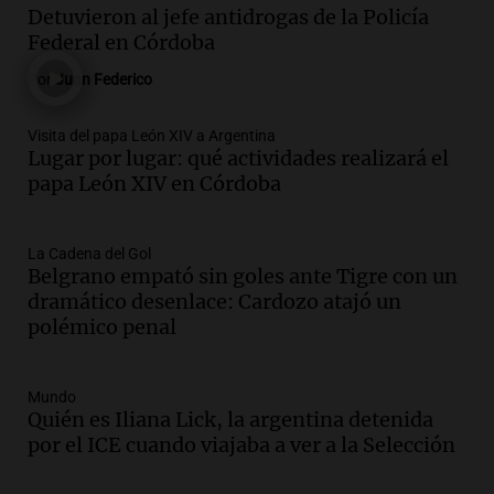
centro de esquí Penitentes Park tras
Detuvieron al jefe antidrogas de la Policía
siete años de cierre por falta de nieve
Federal en Córdoba
Panorama Federal
Por
Juan Federico
Episodios
Audio.
Madres en Rosario piden por la
Visita del papa León XIV a Argentina
Lugar por lugar: qué actividades realizará el
ley Joaquín.
papa León XIV en Córdoba
Viva la Radio Rosario
Episodios
Audio.
Juan Pedro Colombo, rematador
La Cadena del Gol
Belgrano empató sin goles ante Tigre con un
de hacienda: “Las tecnologías no
dramático desenlace: Cardozo atajó un
reemplazan el contacto con la gente”
polémico penal
La Argentina, hoy
Episodios
Audio.
Un trabajador herido tras caer a
Mundo
Quién es Iliana Lick, la argentina detenida
un pozo de 17 metros en Nueva Córdoba
por el ICE cuando viajaba a ver a la Selección
Panorama Federal
Episodios