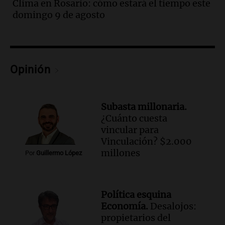
Clima en Rosario: cómo estará el tiempo este
Una mañana para todos
domingo 9 de agosto
Episodios
Audio.
Una nutricionista derribó el mito
del desayuno ideal: qué alimentos
conviene priorizar
Una mañana para todos
Opinión
Episodios
Audio.
Murió Jorge Messi
Subasta millonaria.
Una mañana para todos
¿Cuánto cuesta
Episodios
vincular para
Vinculación? $2.000
Audio.
Mateo, a los 25 años, lucha
millones
Por
Guillermo López
contra el tiempo: necesita un trasplante
para poder seguir viviend
Una mañana para todos
Política esquina
Episodios
Economía.
Desalojos:
Audio.
Estiman que la inflación nacional
propietarios del
de julio será menor al 2,9% registrado