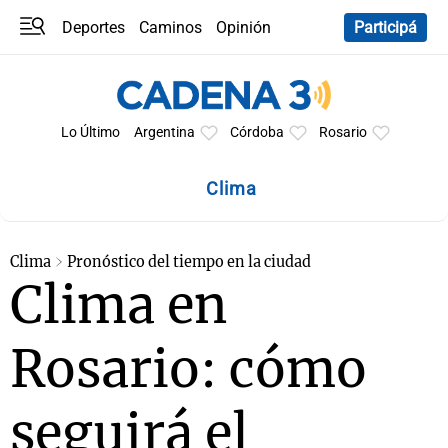
Deportes
Caminos
Opinión
Participá
Programas
Últimas coberturas
Últimas 24 h
En YouTube
Clima
Horóscopo
Lo Último
Argentina
Córdoba
Rosario
Clima
Clima
Pronóstico del tiempo en la ciudad
Clima en
Rosario: cómo
seguirá el