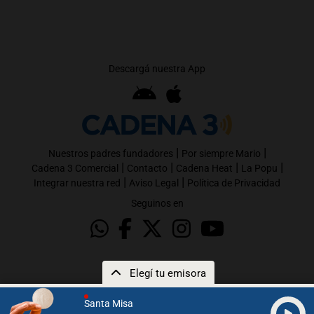
Descargá nuestra App
|
|
Nuestros padres fundadores
Por siempre Mario
|
|
|
|
Cadena 3 Comercial
Contacto
Cadena Heat
La Popu
|
|
Integrar nuestra red
Aviso Legal
Política de Privacidad
Seguinos en
Elegí tu emisora
Santa Misa