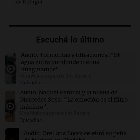
de Energía
02:13
Mundo
Más de 1.300 vuelos cancelados en Shanghái
ante la llegada del tifón Dolphin
Escuchá lo último
02:03
Tecnología
Audio.
Tormentas y filtraciones: "El
Airbnb acelera el lanzamiento de funciones
agua entra por donde menos
gracias a la inteligencia artificial en su
imaginamos"
búsqueda
Una Mañana para todos Rosario
Episodios
01:49
Mundo
Audio.
Nahuel Pennisi y la huella de
El Pentágono solicita a la industria de defensa
Mercedes Sosa: "La emoción es el filtro
un aumento en la producción de armas
máximo".
Una Mañana para todos Rosario
Episodios
01:31
Ciencia
Reducir alimentos dulces no disminuye
Audio.
Orellana Lucca celebró su peña
antojos ni mejora la salud, según estudio