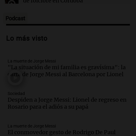
de folclore en Córdoba
Tarde y Media
Episodios
Podcast
Audio.
Trágico accidente en Mendoza:
un muerto y varios heridos tras caída de
Lo más visto
vehículos desde un puente
Panorama Federal
Episodios
La muerte de Jorge Messi
Audio.
Tragedia en Mendoza: un muerto
"La situación de mi familia es gravísima": la
y cinco heridos tras caer dos autos desde
carta de Jorge Messi al Barcelona por Lionel
un puente
Una mañana para todos
Episodios
Sociedad
Audio.
Messi llegará esta noche a
Despiden a Jorge Messi: Lionel de regreso en
Rosario para acompañar a su familia
Rosario para el adiós a su papá
tras la muerte de su papá
Una mañana para todos
La muerte de Jorge Messi
Episodios
El conmovedor gesto de Rodrigo De Paul
Audio.
Ley de Propiedad Privada: el revés