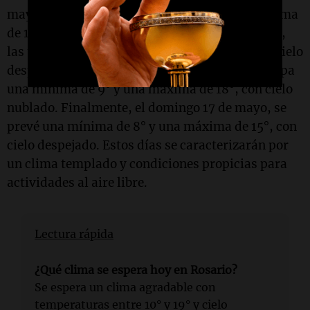
mayo, se espera una mínima de 10° y una máxima
de 18°, con cielo nublado. El viernes 15 de mayo,
las temperaturas oscilarán entre 8° y 19°, con cielo
despejado. Para el sábado 16 de mayo, se anticipa
una mínima de 9° y una máxima de 18°, con cielo
nublado. Finalmente, el domingo 17 de mayo, se
prevé una mínima de 8° y una máxima de 15°, con
cielo despejado. Estos días se caracterizarán por
un clima templado y condiciones propicias para
actividades al aire libre.
Lectura rápida
¿Qué clima se espera hoy en Rosario?
Se espera un clima agradable con
temperaturas entre 10° y 19° y cielo