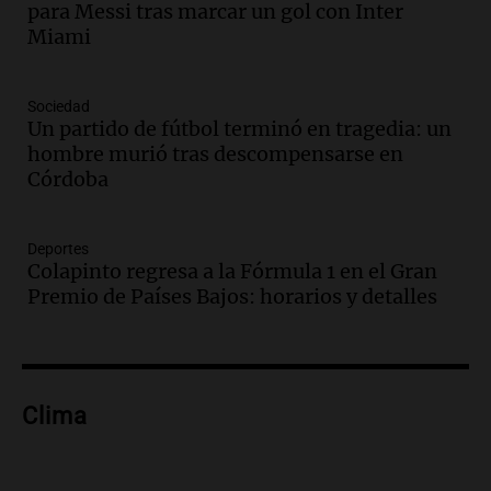
para Messi tras marcar un gol con Inter
en el Congreso expuso una debilidad
Miami
comunicacional del Gobierno
Una mañana para todos
Episodios
Sociedad
Un partido de fútbol terminó en tragedia: un
Audio.
Casabindo se prepara para una
hombre murió tras descompensarse en
celebración única: 30.000 turistas y el
Córdoba
tradicional Toreo de la Vincha
Una mañana para todos
Episodios
Deportes
Audio.
Borges, abogada de Pourrain:
Colapinto regresa a la Fórmula 1 en el Gran
"Tres hombres se lo llevaron para
Premio de Países Bajos: horarios y detalles
hacerle preguntas y nunca regresó"
Una mañana para todos
Episodios
Audio.
Voluntarios limpiaron 9.000
Clima
metros del río Suquía y retiraron hasta
800 kilos de basura por jornada
Una mañana para todos