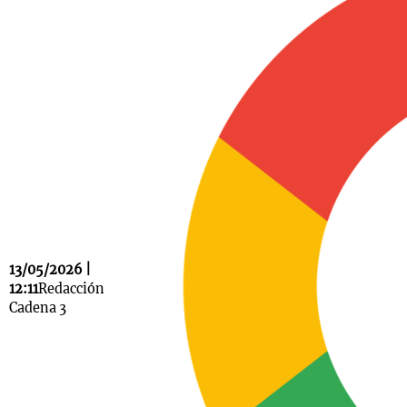
Notas
s
Notas
La Sole en
ial
Mundial 2026
Cadena 3
13/05/2026 |
12:11
Redacción
Cadena 3