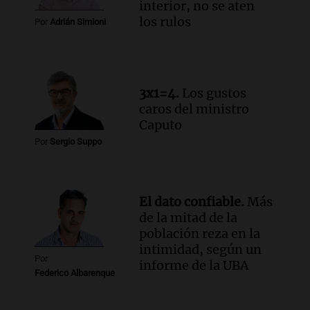
interior, no se aten
en CABA
los rulos
Por
Adrián Simioni
Una mañana para todos
Episodios
Audio.
Altas Cumbres: rescataron a una
cabra que llevaba ocho días atrapada en
3x1=4.
Los gustos
un precipicio
caros del ministro
Una mañana para todos
Caputo
Episodios
Por
Sergio Suppo
Audio.
Chile planteó mejorar la
conectividad fronteriza, aérea y digital
con Jujuy
Panorama Federal
El dato confiable.
Más
Episodios
de la mitad de la
población reza en la
intimidad, según un
Por
informe de la UBA
Federico Albarenque