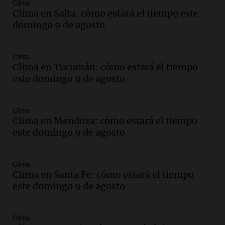
Episodios
Clima
Clima en Salta: cómo estará el tiempo este
Audio.
La historia de la servilleta que
domingo 9 de agosto
firmó Jorge Messi para el primer
contrato de Leo con Barcelona
Una mañana para todos
Clima
Episodios
Clima en Tucumán: cómo estará el tiempo
este domingo 9 de agosto
Audio.
Joan Gaspart: "Sin Jorge, no sé si
Messi hubiera llegado adonde llegó"
Una mañana para todos
Clima
Episodios
Clima en Mendoza: cómo estará el tiempo
este domingo 9 de agosto
Audio.
El orgullo y el sueño argentino de
Jorge Messi en una entrevista con Rony
Vargas en 2007
Clima
Una mañana para todos
Clima en Santa Fe: cómo estará el tiempo
Episodios
este domingo 9 de agosto
Audio.
El abuelo de Agostina Vega, tras
las nuevas detenciones: "En esa casa
todos tenían algo que ver"
Clima