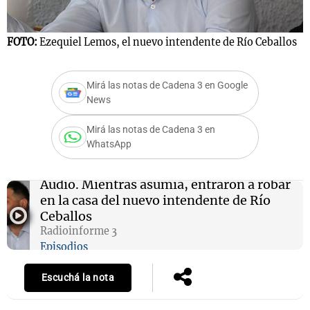
FOTO:
Ezequiel Lemos, el nuevo intendente de Río Ceballos
Notas
s
Notas
Mirá las notas de Cadena 3 en Google
La Sole en
News
ial
Mundial 2026
Cadena 3
Mirá las notas de Cadena 3 en
WhatsApp
Audio.
Mientras asumía, entraron a robar
en la casa del nuevo intendente de Río
Ceballos
Radioinforme 3
Episodios
Escuchá la nota