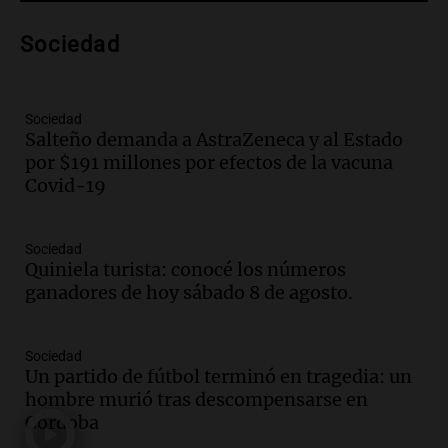
Audio.
Voluntarios limpiaron 9.000
Sociedad
metros del río Suquía y retiraron hasta
800 kilos de basura por jornada
Una mañana para todos
Episodios
Sociedad
Salteño demanda a AstraZeneca y al Estado
Audio.
La historia de la servilleta que
por $191 millones por efectos de la vacuna
firmó Jorge Messi para el primer
Covid-19
contrato de Leo con Barcelona
Una mañana para todos
Episodios
Sociedad
Quiniela turista: conocé los números
Audio.
Joan Gaspart: "Sin Jorge, no sé si
ganadores de hoy sábado 8 de agosto.
Messi hubiera llegado adonde llegó"
Una mañana para todos
Episodios
Sociedad
Un partido de fútbol terminó en tragedia: un
Audio.
El orgullo y el sueño argentino de
hombre murió tras descompensarse en
Jorge Messi en una entrevista con Rony
Córdoba
Vargas en 2007