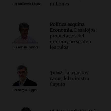
para poder seguir viviend
millones
Por
Guillermo López
Una mañana para todos
Episodios
Audio.
Estiman que la inflación nacional
Política esquina
de julio será menor al 2,9% registrado
Economía.
Desalojos:
en CABA
propietarios del
Una mañana para todos
interior, no se aten
Episodios
los rulos
Por
Adrián Simioni
Audio.
Altas Cumbres: rescataron a una
cabra que llevaba ocho días atrapada en
un precipicio
Una mañana para todos
3x1=4.
Los gustos
Episodios
caros del ministro
Audio.
Chile planteó mejorar la
Caputo
conectividad fronteriza, aérea y digital
Por
Sergio Suppo
con Jujuy
Panorama Federal
Episodios