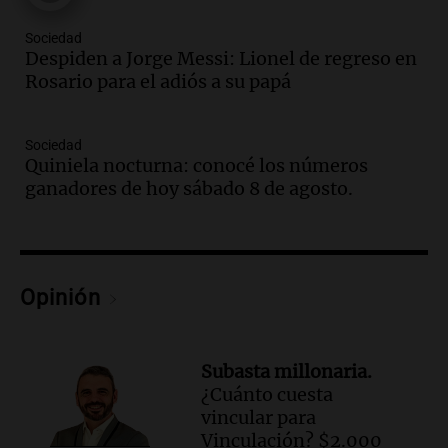
Una mañana para todos
Episodios
Sociedad
Audio.
El abuelo de Agostina Vega, tras
Despiden a Jorge Messi: Lionel de regreso en
las nuevas detenciones: "En esa casa
Rosario para el adiós a su papá
todos tenían algo que ver"
Una mañana para todos
Sociedad
Episodios
Quiniela nocturna: conocé los números
Audio.
Una nutricionista derribó el mito
ganadores de hoy sábado 8 de agosto.
del desayuno ideal: qué alimentos
conviene priorizar
Una mañana para todos
Episodios
Opinión
Audio.
Murió Jorge Messi
Una mañana para todos
Episodios
Subasta millonaria.
¿Cuánto cuesta
Audio.
Mateo, a los 25 años, lucha
vincular para
contra el tiempo: necesita un trasplante
Vinculación? $2.000