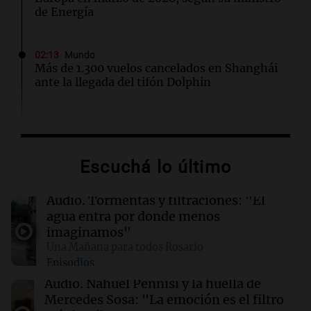
de Energía
02:13
Mundo
Más de 1.300 vuelos cancelados en Shanghái
ante la llegada del tifón Dolphin
02:03
Tecnología
Airbnb acelera el lanzamiento de funciones
gracias a la inteligencia artificial en su
Escuchá lo último
búsqueda
Audio.
Tormentas y filtraciones: "El
01:49
Mundo
agua entra por donde menos
El Pentágono solicita a la industria de defensa
imaginamos"
un aumento en la producción de armas
Una Mañana para todos Rosario
Episodios
01:31
Ciencia
Audio.
Nahuel Pennisi y la huella de
Reducir alimentos dulces no disminuye
Mercedes Sosa: "La emoción es el filtro
antojos ni mejora la salud, según estudio