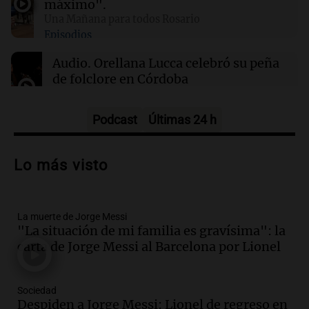
máximo".
Una Mañana para todos Rosario
Episodios
01:29
Mundo
El lago Mead alcanza su nivel más bajo en 90
Audio.
Orellana Lucca celebró su peña
años, evidenciando la crisis hídrica en EE.UU.
de folclore en Córdoba
Tarde y Media
Episodios
Podcast
Últimas 24 h
Audio.
Trágico accidente en Mendoza:
un muerto y varios heridos tras caída de
Lo más visto
vehículos desde un puente
Panorama Federal
Episodios
La muerte de Jorge Messi
Audio.
Tragedia en Mendoza: un muerto
"La situación de mi familia es gravísima": la
y cinco heridos tras caer dos autos desde
carta de Jorge Messi al Barcelona por Lionel
un puente
Una mañana para todos
Episodios
Sociedad
Audio.
Messi llegará esta noche a
Despiden a Jorge Messi: Lionel de regreso en