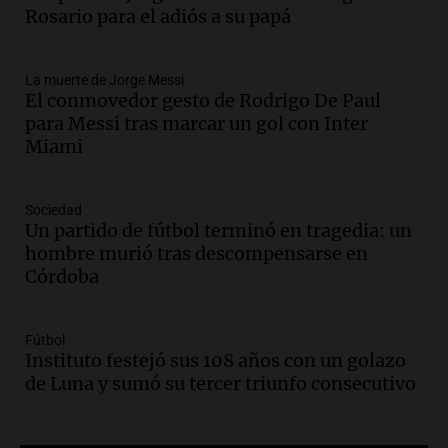
Rosario para acompañar a su familia
Rosario para el adiós a su papá
tras la muerte de su papá
Una mañana para todos
La muerte de Jorge Messi
Episodios
El conmovedor gesto de Rodrigo De Paul
Audio.
Ley de Propiedad Privada: el revés
para Messi tras marcar un gol con Inter
en el Congreso expuso una debilidad
Miami
comunicacional del Gobierno
Una mañana para todos
Episodios
Sociedad
Un partido de fútbol terminó en tragedia: un
Audio.
Casabindo se prepara para una
hombre murió tras descompensarse en
celebración única: 30.000 turistas y el
Córdoba
tradicional Toreo de la Vincha
Una mañana para todos
Episodios
Fútbol
Audio.
Borges, abogada de Pourrain:
Instituto festejó sus 108 años con un golazo
"Tres hombres se lo llevaron para
de Luna y sumó su tercer triunfo consecutivo
hacerle preguntas y nunca regresó"
Una mañana para todos
Episodios