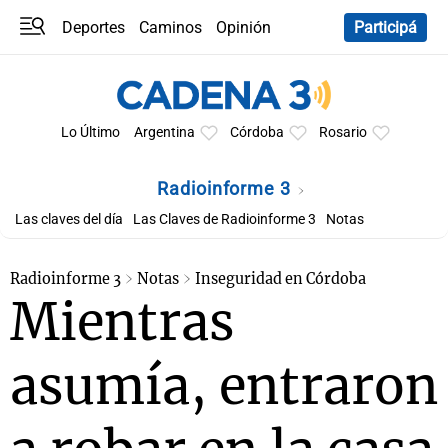
Deportes
Caminos
Opinión
Participá
Programas
Últimas coberturas
Últimas 24 h
En YouTube
Clima
Horóscopo
Lo Último
Argentina
Córdoba
Rosario
Radioinforme 3
Las claves del día
Las Claves de Radioinforme 3
Notas
Radioinforme 3
Notas
Inseguridad en Córdoba
Mientras
asumía, entraron