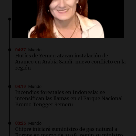
04:49
Mundo
Nagasaki recuerda los horrores de la bomba
atómica en su 81 aniversario
04:37
Mundo
Hutíes de Yemen atacan instalación de
Aramco en Arabia Saudí: nuevo conflicto en la
región
04:19
Mundo
Incendios forestales en Indonesia: se
intensifican las llamas en el Parque Nacional
Bromo Tengger Semeru
03:26
Mundo
Chipre iniciará suministro de gas natural a
Europa en marzo de 2028, según su ministro