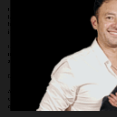
Uno de los momentos más fuertes de la entrevi
la posibilidad de que hubiera más personas en l
imposible que no escuche lo que pasó. Primero 
jamás, jamás me imaginé ver algo de estas carac
La abogada sostuvo que, por la violencia ejercid
más en la casa se haya percatado de lo ocurrido
acceso completo al expediente.
La carta de Agostina y el enojo con la fiscalía
Alaniz
también se mostró escéptica respecto a l
entregó al fiscal, supuestamente escrita por
Ago
que ahora aparezca una carta. Tendremos que ver 