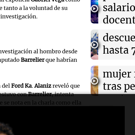
Docent
sobre 
números ganad
salari
viernes 7 de ag
 tanto a la voluntad de su
Jujuy
nacion
 investigación.
docent
denun
Panorama F
Jujuy 
Episodios
Audio.
descue
fuertes
Audio.
Siniest
hasta 
investigación al hombro desde
Panorama F
Docent
en Sal
pesos 
imputado
Barrelier
que habrían
Episodios
Jujuy
mujer 
salario
enfren
tras pe
genera
a del
Ford Ka
.
Alaniz
reveló que
Audio.
 estuvo con
Barrelier
, intenta
descue
contro
Panorama F
justici
e se nota en la charla como ella
Episodios
hasta 
vehícu
Podcast
recono
pesos 
Panorama F
COVID
Episodios
salario