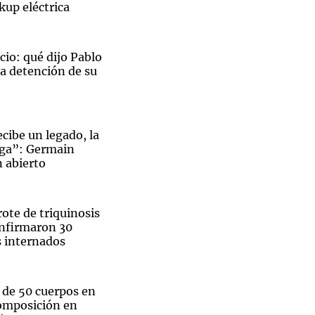
kup eléctrica
cio: qué dijo Pablo
a detención de su
cibe un legado, la
zga”: Germain
 abierto
rote de triquinosis
nfirmaron 30
s internados
de 50 cuerpos en
omposición en