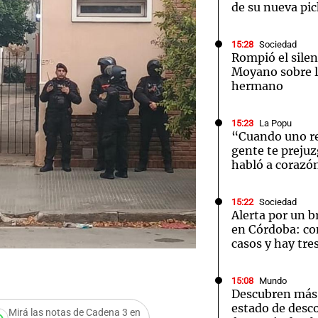
de su nueva pic
15:28
Sociedad
Rompió el silen
Moyano sobre l
hermano
15:23
La Popu
“Cuando uno re
gente te preju
habló a corazón
15:22
Sociedad
Alerta por un b
en Córdoba: co
casos y hay tre
15:08
Mundo
Descubren más 
estado de desc
Mirá las notas de Cadena 3 en