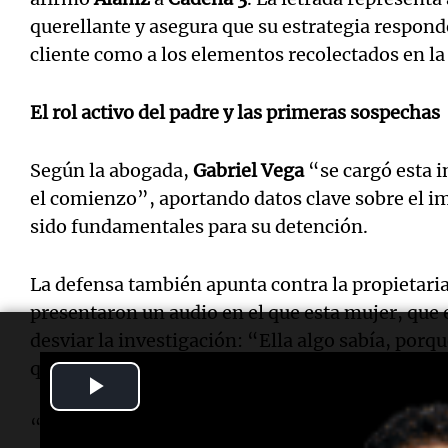
querellante y asegura que su estrategia responde
cliente como a los elementos recolectados en la
El rol activo del padre y las primeras sospechas
Según la abogada,
Gabriel Vega
“se cargó esta 
el comienzo”, aportando datos clave sobre el 
sido fundamentales para su detención.
La defensa también apunta contra la propietari
presentaron un audio en el que esta mujer, que
desviar la investigación: “Ella algo sabía, porqu
quiere dirigir la conversación”.
Play
Video
“Es imposible que no escuche lo que pasó”