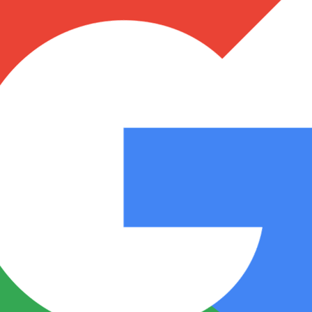
Notas
Notas
No
e en Cadena 3
El huracán de Arequito
Cadena 3 en