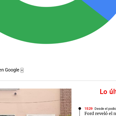
en Google
×
Lo ú
15:29
Desde el podi
Ford reveló el 