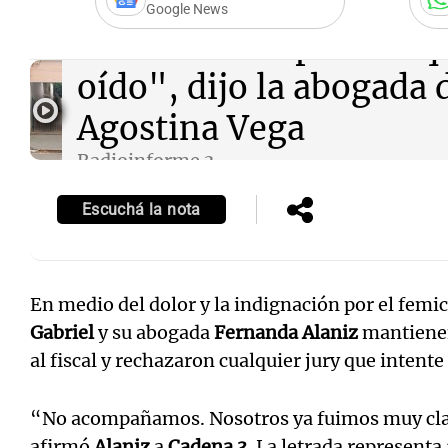
Google News
Audio.
"Es imposible q
oído", dijo la abogada 
Agostina Vega
Radioinforme 3
Episodios
Escuchá la nota
En medio del dolor y la indignación por el femi
Gabriel
y su abogada
Fernanda Alaniz
mantienen
al fiscal y rechazaron cualquier jury que intente
“No acompañamos. Nosotros ya fuimos muy clar
afirmó
Alaniz
a
Cadena 3
. La letrada representa