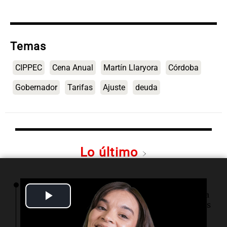
Temas
CIPPEC
Cena Anual
Martín Llaryora
Córdoba
Gobernador
Tarifas
Ajuste
deuda
Lo último
06:03
Tecnología
Play
SpaceX optará por plantas de gas natural para
su nueva fábrica de semiconductores en Texas
Video