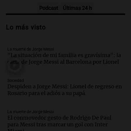
Episodios
Podcast
Últimas 24 h
Audio.
Trágico accidente en Mendoza:
un muerto y varios heridos tras caída de
Lo más visto
vehículos desde un puente
Panorama Federal
Episodios
La muerte de Jorge Messi
Audio.
Tragedia en Mendoza: un muerto
"La situación de mi familia es gravísima": la
y cinco heridos tras caer dos autos desde
carta de Jorge Messi al Barcelona por Lionel
un puente
Una mañana para todos
Episodios
Sociedad
Audio.
Messi llegará esta noche a
Despiden a Jorge Messi: Lionel de regreso en
Rosario para acompañar a su familia
Rosario para el adiós a su papá
tras la muerte de su papá
Una mañana para todos
La muerte de Jorge Messi
Episodios
El conmovedor gesto de Rodrigo De Paul
Audio.
Ley de Propiedad Privada: el revés
para Messi tras marcar un gol con Inter
en el Congreso expuso una debilidad