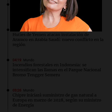
04:49
Mundo
Nagasaki recuerda los horrores de la bomba
atómica en su 81 aniversario
04:37
Mundo
Hutíes de Yemen atacan instalación de
Aramco en Arabia Saudí: nuevo conflicto en la
región
04:19
Mundo
Incendios forestales en Indonesia: se
intensifican las llamas en el Parque Nacional
Bromo Tengger Semeru
03:26
Mundo
Chipre iniciará suministro de gas natural a
Europa en marzo de 2028, según su ministro
de Energía