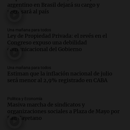
argentino en Brasil dejará su cargo y
firmó Jorge Messi para el primer
regresará al país
contrato de Leo con Barcelona
Una mañana para todos
Episodios
Una mañana para todos
Ley de Propiedad Privada: el revés en el
Audio.
Joan Gaspart: "Sin Jorge, no sé si
Congreso expuso una debilidad
Messi hubiera llegado adonde llegó"
comunicacional del Gobierno
Una mañana para todos
Episodios
Una mañana para todos
Audio.
El orgullo y el sueño argentino de
Estiman que la inflación nacional de julio
Jorge Messi en una entrevista con Rony
será menor al 2,9% registrado en CABA
Vargas en 2007
Una mañana para todos
Episodios
Política y Economía
Audio.
El abuelo de Agostina Vega, tras
Masiva marcha de sindicatos y
las nuevas detenciones: "En esa casa
organizaciones sociales a Plaza de Mayo por
todos tenían algo que ver"
San Cayetano
Una mañana para todos