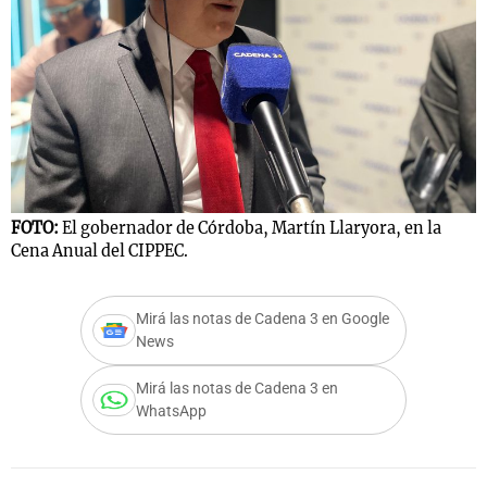
Notas
s
Notas
La Sole en
ial
Mundial 2026
Cadena 3
FOTO:
El gobernador de Córdoba, Martín Llaryora, en la
Cena Anual del CIPPEC.
Mirá las notas de Cadena 3 en Google
News
Mirá las notas de Cadena 3 en
WhatsApp