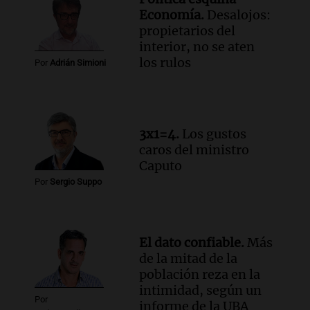
Una mañana para todos
Economía.
Desalojos:
Episodios
propietarios del
Audio.
Altas Cumbres: rescataron a una
interior, no se aten
cabra que llevaba ocho días atrapada en
los rulos
Por
Adrián Simioni
un precipicio
Una mañana para todos
Episodios
Audio.
Chile planteó mejorar la
3x1=4.
Los gustos
conectividad fronteriza, aérea y digital
caros del ministro
con Jujuy
Caputo
Panorama Federal
Por
Sergio Suppo
Episodios
El dato confiable.
Más
de la mitad de la
población reza en la
intimidad, según un
Por
informe de la UBA