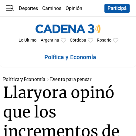
Deportes
Caminos
Opinión
Participá
Programas
Últimas coberturas
Últimas 24 h
En YouTube
Clima
Horóscopo
Lo Último
Argentina
Córdoba
Rosario
Política y Economía
Política y Economía
Evento para pensar
Llaryora opinó
que los
incrementos de