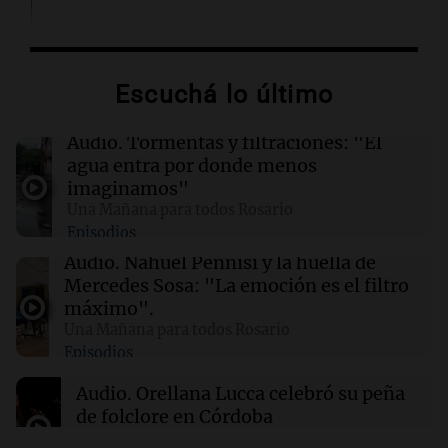
02:13
Mundo
Más de 1.300 vuelos cancelados en Shanghái
ante la llegada del tifón Dolphin
Escuchá lo último
02:03
Tecnología
Audio.
Tormentas y filtraciones: "El
Airbnb acelera el lanzamiento de funciones
agua entra por donde menos
gracias a la inteligencia artificial en su
imaginamos"
búsqueda
Una Mañana para todos Rosario
Episodios
01:49
Mundo
Audio.
Nahuel Pennisi y la huella de
El Pentágono solicita a la industria de defensa
Mercedes Sosa: "La emoción es el filtro
un aumento en la producción de armas
máximo".
Una Mañana para todos Rosario
Episodios
01:31
Ciencia
Reducir alimentos dulces no disminuye
Audio.
Orellana Lucca celebró su peña
antojos ni mejora la salud, según estudio
de folclore en Córdoba
Tarde y Media