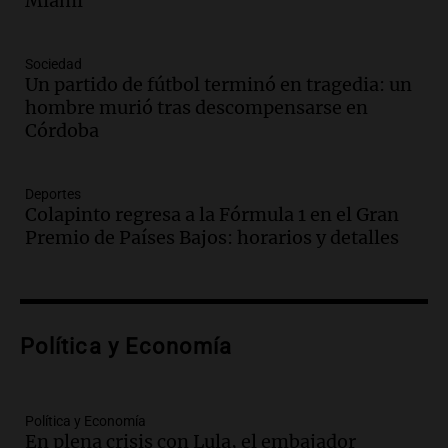
Miami
comunicacional del Gobierno
Una mañana para todos
Episodios
Sociedad
Un partido de fútbol terminó en tragedia: un
Audio.
Casabindo se prepara para una
hombre murió tras descompensarse en
celebración única: 30.000 turistas y el
Córdoba
tradicional Toreo de la Vincha
Una mañana para todos
Episodios
Deportes
Audio.
Borges, abogada de Pourrain:
Colapinto regresa a la Fórmula 1 en el Gran
"Tres hombres se lo llevaron para
Premio de Países Bajos: horarios y detalles
hacerle preguntas y nunca regresó"
Una mañana para todos
Episodios
Audio.
Voluntarios limpiaron 9.000
Política y Economía
metros del río Suquía y retiraron hasta
800 kilos de basura por jornada
Una mañana para todos
Episodios
Política y Economía
En plena crisis con Lula, el embajador
Audio.
La historia de la servilleta que