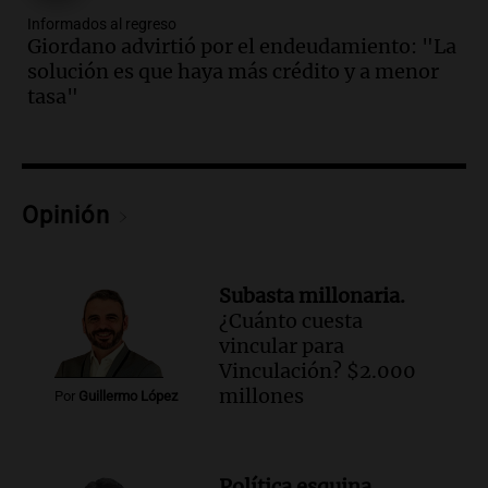
Episodios
Informados al regreso
Audio.
Una nutricionista derribó el mito
Giordano advirtió por el endeudamiento: "La
del desayuno ideal: qué alimentos
solución es que haya más crédito y a menor
conviene priorizar
tasa"
Una mañana para todos
Episodios
Audio.
Murió Jorge Messi
Opinión
Una mañana para todos
Episodios
Audio.
Mateo, a los 25 años, lucha
Subasta millonaria.
contra el tiempo: necesita un trasplante
¿Cuánto cuesta
para poder seguir viviend
vincular para
Una mañana para todos
Vinculación? $2.000
Episodios
millones
Por
Guillermo López
Audio.
Estiman que la inflación nacional
de julio será menor al 2,9% registrado
en CABA
Política esquina