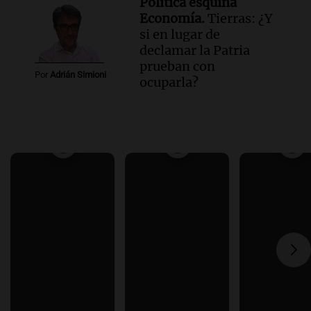
Política esquina
Economía.
Tierras: ¿Y
si en lugar de
declamar la Patria
prueban con
Por
Adrián Simioni
ocuparla?