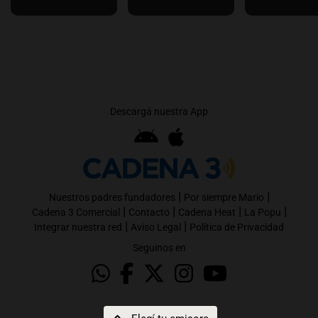
Descargá nuestra App
|
|
Nuestros padres fundadores
Por siempre Mario
|
|
|
|
Cadena 3 Comercial
Contacto
Cadena Heat
La Popu
|
|
Integrar nuestra red
Aviso Legal
Política de Privacidad
Seguinos en