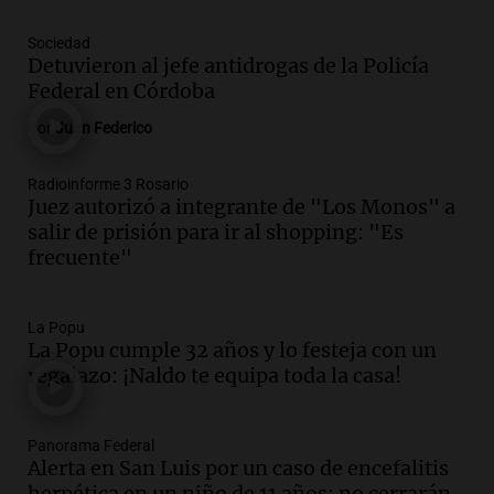
Episodios
Audio.
La Universidad de Milán y su
Sociedad
colaboración con la municipalidad para
Detuvieron al jefe antidrogas de la Policía
la educación y parques
Federal en Córdoba
Panorama Federal
Por
Juan Federico
Episodios
Audio.
Monseñor Fenoy celebra la visita
Radioinforme 3 Rosario
de León XIV a Argentina y reflexiona
Juez autorizó a integrante de "Los Monos" a
sobre su impacto espiritual
salir de prisión para ir al shopping: "Es
Panorama Federal
frecuente"
Episodios
Audio.
El papamóvil de Juan Pablo II
revive con la visita de León XIV y una
La Popu
La Popu cumple 32 años y lo festeja con un
historia nacida en Córdoba
regalazo: ¡Naldo te equipa toda la casa!
Viva la Radio
Episodios
Audio.
El ministro de Economía de Santa
Panorama Federal
Fe relativiza el impacto del fallo sobre
Alerta en San Luis por un caso de encefalitis
jubilaciones en la provincia
herpética en un niño de 11 años: no cerrarán