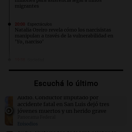
migrantes
20:00
Espectáculos
Natalia Oreiro revela cómo los narcisistas
manipulan a través de la vulnerabilidad en
'Yo, narciso'
19:58
Sociedad
Publican la primera imagen de la joven
arrestada por el homicidio de Matías Álvarez
Guardia en Chaco
Escuchá lo último
19:57
Sociedad
Audio.
Conductor imputado por
Economía, inversiones y producción: el
accidente fatal en San Luis dejó tres
debate que llega con Experiencia IDEA
jóvenes muertos y un herido grave
Rosario
Panorama Federal
Episodios
19:55
Boca Juniors