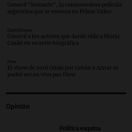
capacitó en la escuela de oficios y
Conocé "Instante", la conmovedora película
mantiene la residencia de la UNC
argentina que se estrena en Prime Video
Gajes del Oficio
Episodios
Audio.
Juicio a Óscar González: testigos
Espectáculos
revelan detalles del siniestro en las
Conocé a los actores que darán vida a Moria
Altas Cumbres
Casán en su serie biográfica
Panorama Federal
Episodios
Flow
Audio.
Carlos Balean recuerda el Papa
El show de Serú Girán por Lebón y Aznar se
Móvil diseñado por su padre para la
podrá ver en vivo por Flow
visita de Juan Pablo II a Córdoba
Panorama Federal
Episodios
Audio.
Recuerdos del papa móvil
Opinión
diseñado por Renault en Córdoba: un
legado familiar y empresarial
Panorama Federal
Episodios
Política esquina