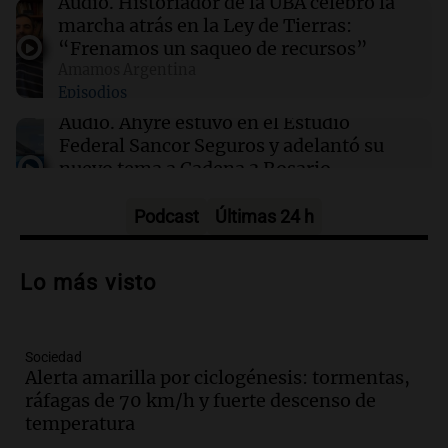
Audio.
Historiador de la UBA celebró la
Por qué Boca juega en la cancha de Huracán
marcha atrás en la Ley de Tierras:
ante Estudiantes
“Frenamos un saqueo de recursos”
Amamos Argentina
Episodios
19:53
Mundo
La Fiscalía de Guatemala admite ante la CIDH
Audio.
Ahyre estuvo en el Estudio
la cooptación por grupos de poder
Federal Sancor Seguros y adelantó su
nuevo tema a Cadena 3 Rosario.
Viva la Radio Rosario
Episodios
Podcast
Últimas 24 h
Audio.
Cierre del Paso Internacional
Cristo Redentor por acumulación de
Lo más visto
nieve se extiende a 22 días
Panorama Federal
Episodios
Sociedad
Audio.
Estudiantes de Italia realizan
Alerta amarilla por ciclogénesis: tormentas,
prácticas docentes en Córdoba para
ráfagas de 70 km/h y fuerte descenso de
enriquecer su formación educativa
temperatura
Panorama Federal