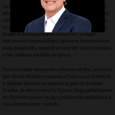
La trama sigue a Blanca desde su niñez hasta su
adultez y vejez. Una niña particular, marcada por
cierta sensibilidad especial y visiones del futuro,
en una época compleja para las mujeres en Chile,
donde el destino parecía ya escrito, aunque
lentamente comenzaban a aparecer herramientas
para desafiarlo, como el avance del voto femenino
y los cambios sociales de época.
Dolores Fonzi interpreta a Blanca adulta, mientras
que Nicole Wallace encarna a Clara en su juventud
y Alfonso Herrera se pone en la piel de Esteban
Trueba. El elenco mezcla figuras hispanohablantes
de distintos países en una producción ambiciosa y
visualmente muy cuidada.