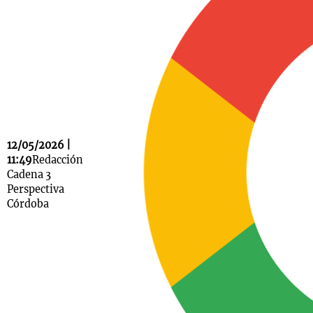
Notas
s
Notas
La Sole en
ial
Mundial 2026
Cadena 3
12/05/2026 |
11:49
Redacción
Cadena 3
Perspectiva
Córdoba