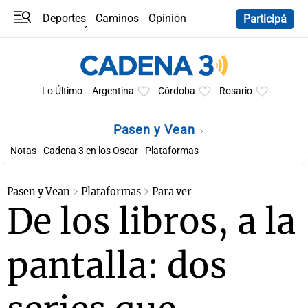
Deportes
Caminos
Opinión
Participá
Programas
Últimas coberturas
Últimas 24 h
En YouTube
Clima
Horóscopo
Lo Último
Argentina
Córdoba
Rosario
Pasen y Vean
Notas
Cadena 3 en los Oscar
Plataformas
Pasen y Vean
Plataformas
Para ver
De los libros, a la
pantalla: dos