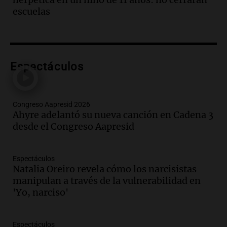
Panorama Federal
escuelas
Episodios
Audio.
La visita del Papa León XIV a
Argentina causa gran alegría en Santa
Fe, confirma el arzobispo Fenoi
Espectáculos
Panorama Federal
Episodios
Audio.
Visita del Papa León XIV: el
Congreso Aapresid 2026
organizador de la gira de Juan Pablo II
Ahyre adelantó su nueva canción en Cadena 3
recordó el desafío logístico
desde el Congreso Aapresid
Viva la Radio
Episodios
Audio.
Detención del jefe antidrogas de
Espectáculos
la Policía Federal en Córdoba por
Natalia Oreiro revela cómo los narcisistas
irregularidades en procedimientos
manipulan a través de la vulnerabilidad en
Panorama Federal
'Yo, narciso'
Episodios
Audio.
Trabajaba con su padre, se
Espectáculos