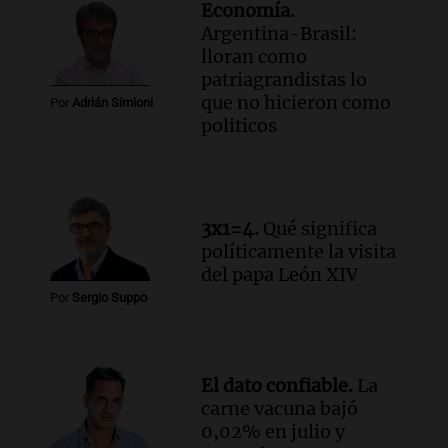
Economía.
Audio.
El boom de los drones en el agro:
Argentina-Brasil:
ya hay casi 4.000 en el campo
lloran como
argentino
patriagrandistas lo
BCR Agtech Forum
que no hicieron como
Episodios
Por
Adrián Simioni
politicos
Audio.
El recuerdo de la conmovedora
anécdota familiar de Jairo sobre la
vocación de servicio de Illia
Amamos Argentina
Episodios
3x1=4.
Qué significa
Audio.
Munir Bracco, sobre la visita del
políticamente la visita
papa León XIV: "Será una bocanada de
del papa León XIV
aire fresco para todos"
Por
Sergio Suppo
Viva la Radio
Episodios
Audio.
Casi 5.000 estudiantes participan
El dato confiable.
La
en la segunda edición de Enséñame
carne vacuna bajó
Tucumán, el concurso educativo
0,02% en julio y
Panorama Federal