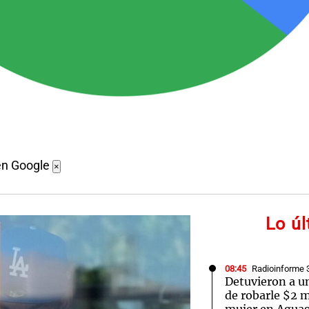
en Google
×
Lo ú
08:45
Radioinforme 
Detuvieron a un
de robarle $2 m