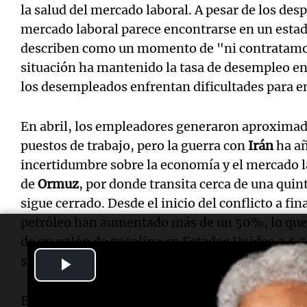
la salud del mercado laboral. A pesar de los des
mercado laboral parece encontrarse en un esta
describen como un momento de "ni contratamo
situación ha mantenido la tasa de desempleo 
los desempleados enfrentan dificultades para 
En abril, los empleadores generaron aproxima
puestos de trabajo, pero la guerra con
Irán
ha añ
incertidumbre sobre la economía y el mercado l
de
Ormuz
, por donde transita cerca de una quin
sigue cerrado. Desde el inicio del conflicto a fin
petróleo han aumentado más de un 50%, lo que 
de un galón de gasolina en Estados Unidos a 4,
significativo desde menos de 3 dólares.
Play
Video
Estos mayores costos no solo afectan el bolsill