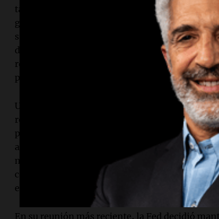
también pueden disuadir a las empresas de contr
gobierno de Estados Unidos revelaron que la inf
subió un 3,8% desde abril de 2025, el mayor au
de los alimentos también han aumentado, aunqu
reflejan completamente el incremento de los c
por la guerra.
Un informe adicional mostró que los precios m
respecto al año anterior, el mayor nivel en más d
precios al productor del
Departamento de Traba
antes de que llegue a los consumidores— aumen
mayor subida mensual en más de cuatro años. 
contexto donde la inflación en Estados Unidos y
establecido por la
Reserva Federal
.
En su reunión más reciente, la Fed decidió mant