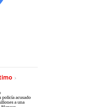
ltimo
3
 policía acusado
illones a una