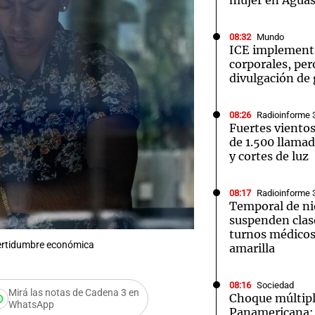
mujer en Aguas
08:32
Mundo
ICE implement
corporales, pero
divulgación de
08:26
Radioinforme 
Fuertes viento
de 1.500 llamad
y cortes de luz
08:17
Radioinforme 
Temporal de ni
suspenden clas
turnos médicos 
certidumbre económica
amarilla
08:16
Sociedad
Mirá las notas de Cadena 3 en
Choque múltipl
WhatsApp
Panamericana: 