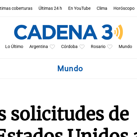
ltimas coberturas
Últimas 24 h
En YouTube
Clima
Horóscopo
Lo Último
Argentina
Córdoba
Rosario
Mundo
Mundo
 solicitudes de
Estados Unidos 