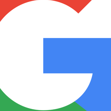
Notas
Notas
No
e en Cadena 3
El huracán de Arequito
Cadena 3 en