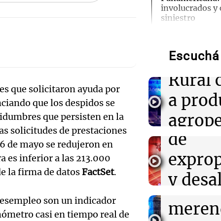
involucrados y 
Audio.
siniestro
Region
08:15
Radioinforme 
Violenta entra
Audio.
Escuchá 
Insegu
golpearon a una
integrantes te
aprue
Rural 
internados
s que solicitaron ayuda por
modifi
a prod
ciando que los despidos se
08:15
Sociedad
en el 
agrope
tidumbres que persisten en la
Detienen a cond
Audio.
falsa y alcohol 
las solicitudes de prestaciones
de
para
Autopista Ricch
impuls
16 de mayo se redujeron en
exprop
septi
a es inferior a las 213.000
regist
08:12
Sociedad
de la firma de datos
FactSet
.
San Cayetano: m
y desa
Panorama F
llegan a Linier
comed
Episodios
Plaza de Mayo
Audio.
sesión
desempleo son un indicador
meren
Detuvi
mómetro casi en tiempo real de
legisla
08:07
Turno Noche