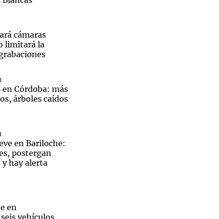
 Blancas
ará cámaras
 limitará la
 grabaciones
3
s en Córdoba: más
os, árboles caídos
3
eve en Bariloche:
es, postergan
y hay alerta
e en
seis vehículos