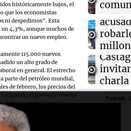
comun
Quién fue San 
pidos históricamente bajos, el
un pol
intens
del pan y del tr
do que los economistas
para m
venera todos lo
Audio.
acusad
s ni despedimos". Esta
Noticias
asiste
Episodios
en un 4,3%, aunque muchos de
Conice
robarl
encontrar un nuevo empleo.
alimen
Museo
millon
Audio.
Panorama F
damente 115.000 nuevos
Casta
mujer 
Episodios
viento
adido un alto grado de
invita
Aguas 
aboral en general. El estrecho
causa
charla
ta parte del petróleo mundial,
Radioinfor
Audio.
cortes 
Episodios
ales de febrero, los precios del
pantal
justici
ha llevado el precio promedio
daños
Podcast
las in
56 dólares, un incremento
autori
Córdo
Audio.
Noticias Ro
reacti
de 150
Episodios
Tempo
o de los consumidores, sino que