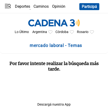
Deportes
Caminos
Opinión
Participá
Programas
Últimas coberturas
Últimas 24 h
En YouTube
Clima
Horóscopo
Lo Último
Argentina
Córdoba
Rosario
mercado laboral - Temas
Por favor intente realizar la búsqueda más
tarde.
Descargá nuestra App