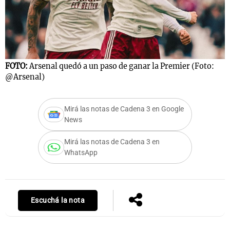
Notas
s
Notas
FOTO:
Arsenal quedó a un paso de ganar la Premier (Foto:
La Sole en
@Arsenal)
ial
Mundial 2026
Cadena 3
Mirá las notas de Cadena 3 en Google
News
Mirá las notas de Cadena 3 en
WhatsApp
Escuchá la nota