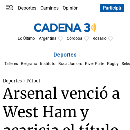
Deportes
Caminos
Opinión
Participá
Programas
Últimas coberturas
Últimas 24 h
En YouTube
Clima
Horóscopo
Lo Último
Argentina
Córdoba
Rosario
Deportes
Talleres
Belgrano
Instituto
Boca Juniors
River Plate
Rugby
Sele
Deportes
Fútbol
Arsenal venció a
West Ham y