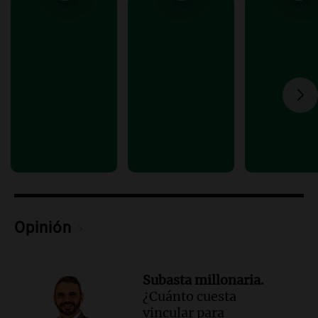
Episodios
Audio.
El alfajor argentino busca a sus
nuevos campeones en una competencia
nacional
Buen día, Argentina
Episodios
Opinión
Subasta millonaria.
¿Cuánto cuesta
vincular para