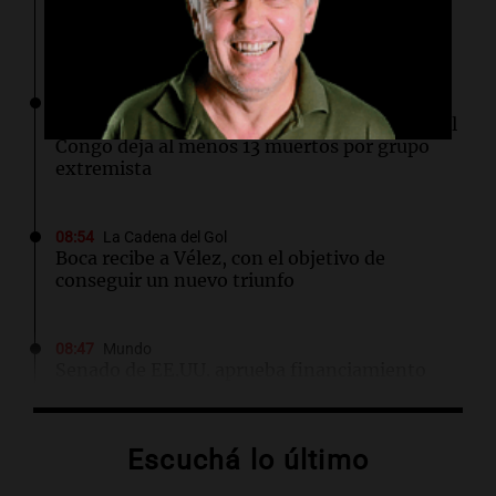
Altas Cumbres: rescataron a una cabra que
llevaba ocho días atrapada en un precipicio
09:09
Mundo
Violento ataque en República Democrática del
Congo deja al menos 13 muertos por grupo
extremista
08:54
La Cadena del Gol
Boca recibe a Vélez, con el objetivo de
conseguir un nuevo triunfo
08:47
Mundo
Senado de EE.UU. aprueba financiamiento
para evitar cierre del gobierno antes de
elecciones
Escuchá lo último
08:46
Sociedad