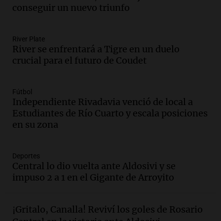
convocan marcha por justicia tras su
conseguir un nuevo triunfo
trágica muerte en Villa Mercedes
Panorama Federal
River Plate
Episodios
River se enfrentará a Tigre en un duelo
Audio.
Reparaciones en acueducto
crucial para el futuro de Coudet
Novalí finalizan y se normaliza el
suministro de agua en San Luis
Panorama Federal
Fútbol
Episodios
Independiente Rivadavia venció de local a
Estudiantes de Río Cuarto y escala posiciones
Audio.
Docentes de Jujuy enfrentan
en su zona
descuentos de salarios de hasta 700.000
pesos, denuncia sindicato
Panorama Federal
Deportes
Episodios
Central lo dio vuelta ante Aldosivi y se
Audio.
Brutal asalto en Concepción:
impuso 2 a 1 en el Gigante de Arroyito
anciano de 88 años golpeado para
robarle un millón de pesos
Panorama Federal
¡Gritalo, Canalla! Reviví los goles de Rosario
Episodios