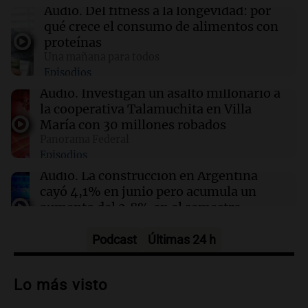
Rosario amaneció con 4,9°C y se espera una
Audio.
Del fitness a la longevidad: por
máxima de 14°C
qué crece el consumo de alimentos con
proteínas
Una mañana para todos
08:45
Mundo
Episodios
Cierra el caso de la jueza Afiuni en Venezuela y
se restituye su libertad plena
Audio.
Investigan un asalto millonario a
la cooperativa Talamuchita en Villa
María con 30 millones robados
08:34
Sociedad
Panorama Federal
Un politólogo brasileño afirmó que Hezbolá
Episodios
opera en la Triple Frontera
Audio.
La construcción en Argentina
cayó 4,1% en junio pero acumula un
aumento del 2,8% en el semestre
Panorama Federal
Episodios
Podcast
Últimas 24 h
Audio.
La inflación en Buenos Aires se
acelera con un 2,9% en julio, según
Lo más visto
datos preliminares
Panorama Federal