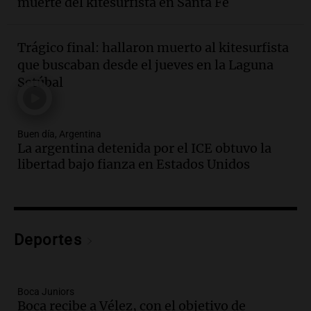
muerte del kitesurfista en Santa Fe
seguridad
Panorama Federal
Episodios
Trágico final: hallaron muerto al kitesurfista
Audio.
Secuestran 28 bultos de
que buscaban desde el jueves en la Laguna
mercadería extranjera en control
Setúbal
fronterizo en Tucumán
Panorama Federal
Episodios
Buen día, Argentina
Audio.
Mujer de 92 años fallece
La argentina detenida por el ICE obtuvo la
mientras esperaba cobrar su jubilación
libertad bajo fianza en Estados Unidos
en San Luis
Panorama Federal
Episodios
Audio.
Detienen a Sergio Fárez por
abuso sexual: juicio programado para
Deportes
diciembre de 2025
Panorama Federal
Episodios
Boca Juniors
Audio.
Familiares de Lautaro Britos
Boca recibe a Vélez, con el objetivo de