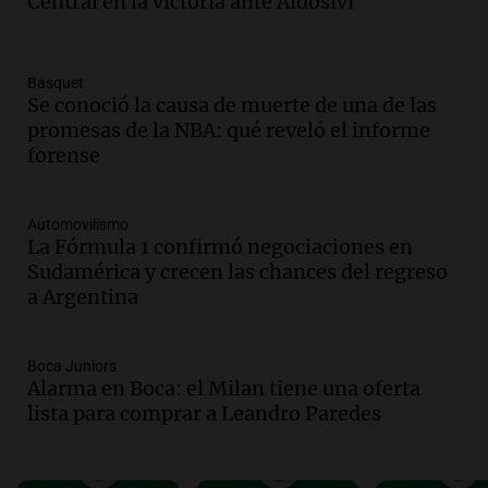
Central en la victoria ante Aldosivi
Audio.
Rechazaron el pedido de Facundo
Moyano para levantar la perimetral
sobre Candela Arizaga
Básquet
Panorama Federal
Se conoció la causa de muerte de una de las
Episodios
promesas de la NBA: qué reveló el informe
forense
Audio.
Iliana Lick, la argentina detenida
por el ICE, obtuvo la libertad bajo fianza
en Estados Unidos
Automovilismo
Buen día, Argentina
La Fórmula 1 confirmó negociaciones en
Episodios
Sudamérica y crecen las chances del regreso
Audio.
Jugueterías en transformación:
a Argentina
crece la venta online y cae el
movimiento en los locales
Buen día, Argentina
Boca Juniors
Episodios
Alarma en Boca: el Milan tiene una oferta
lista para comprar a Leandro Paredes
Audio.
Por qué nos cuesta decir que no y
qué consecuencias tiene ceder siempre
Buen día, Argentina