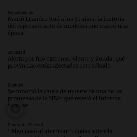
Episodios
Espectáculos
Audio.
La justicia niega pedido de
Murió Leandro Rud a los 51 años: la historia
Facundo Moyano para levantar
del representante de modelos que marcó una
perimetral sobre Candela Arizaga
época
Panorama Federal
Episodios
Audio.
La inflación en Buenos Aires se
Sociedad
acelera al 2,9% en julio y anticipa datos
Alerta por frío extremo, viento y Zonda: qué
oficiales
provincias están afectadas este sábado
Panorama Federal
Episodios
Básquet
Audio.
San Miguel de Tucumán: 433
Se conoció la causa de muerte de una de las
luminarias públicas destruidas en 14
promesas de la NBA: qué reveló el informe
meses por vandalismo y robos
forense
Panorama Federal
Episodios
Audio.
San Miguel de Tucumán:
Panorama Federal
vandalismo destruye 433 luminarias
"Algo pasó al aterrizar": dudas sobre la
públicas en 14 meses y afecta la