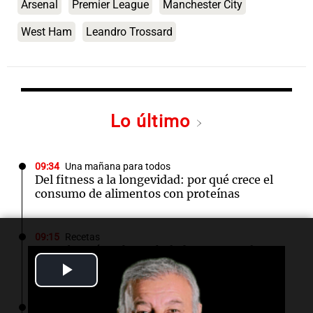
Arsenal
Premier League
Manchester City
West Ham
Leandro Trossard
Lo último
09:34
Una mañana para todos
Del fitness a la longevidad: por qué crece el
consumo de alimentos con proteínas
09:15
Recetas
Descubre cómo hacer helados artesanales en
casa sin necesidad de máquina
Play
Video
09:13
Sociedad