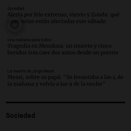
Una mañana para todos
Sociedad
Episodios
Alerta por frío extremo, viento y Zonda: qué
Audio.
Ley de Propiedad Privada: el revés
provincias están afectadas este sábado
en el Congreso expuso una debilidad
comunicacional del Gobierno
Una mañana para todos
Una mañana para todos
Episodios
Tragedia en Mendoza: un muerto y cinco
heridos tras caer dos autos desde un puente
Audio.
Casabindo se prepara para una
celebración única: 30.000 turistas y el
tradicional Toreo de la Vincha
La muerte de Jorge Messi
Una mañana para todos
Messi, sobre su papá: "Se levantaba a las 4 de
Episodios
la mañana y volvía a las 9 de la noche"
Audio.
Borges, abogada de Pourrain:
"Tres hombres se lo llevaron para
hacerle preguntas y nunca regresó"
Una mañana para todos
Episodios
Sociedad
Audio.
Voluntarios limpiaron 9.000
metros del río Suquía y retiraron hasta