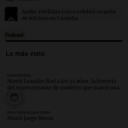
21:32
Ciencia
Científicos descubren diminutos remolinos de
Audio.
Orellana Lucca celebró su peña
plasma en la superficie del Sol
de folclore en Córdoba
Tarde y Media
Episodios
Podcast
Audio.
Trágico accidente en Mendoza:
un muerto y varios heridos tras caída de
Lo más visto
vehículos desde un puente
Panorama Federal
Episodios
Espectáculos
Audio.
Tragedia en Mendoza: un muerto
Murió Leandro Rud a los 51 años: la historia
y cinco heridos tras caer dos autos desde
del representante de modelos que marcó una
un puente
época
Una mañana para todos
Episodios
Audio.
Messi llegará esta noche a
Una mañana para todos
Rosario para acompañar a su familia
Murió Jorge Messi
tras la muerte de su papá