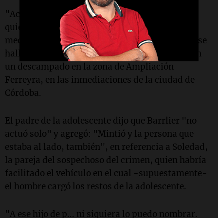
"Acá hay más gente implicada", ratificó Vega,
quien admitió haber hablado con Barrelier en
medio de su propia investigación, antes de que se
hallaran los restos de su hija, descuartizados en
un descampado en la zona de Ampliación
Ferreyra, en las inmediaciones de la ciudad de
Córdoba.
El padre de la adolescente dijo que Barrlier "no
actuó solo" y agregó: "Mintió y la persona que
estaba al lado, también", en referencia a Soledad,
la pareja del sospechoso del crimen, quien habría
facilitado el vehículo en el cual -supuestamente-
el hombre cargó los restos de la adolescente.
"A ese hijo de p... ni siquiera lo puedo nombrar.