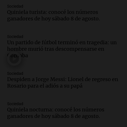
800 kilos de basura por jornada
Sociedad
Quiniela turista: conocé los números
Una mañana para todos
ganadores de hoy sábado 8 de agosto.
Episodios
Audio.
La historia de la servilleta que
firmó Jorge Messi para el primer
Sociedad
contrato de Leo con Barcelona
Un partido de fútbol terminó en tragedia: un
Una mañana para todos
hombre murió tras descompensarse en
Episodios
Córdoba
Audio.
Joan Gaspart: "Sin Jorge, no sé si
Messi hubiera llegado adonde llegó"
Sociedad
Una mañana para todos
Despiden a Jorge Messi: Lionel de regreso en
Episodios
Rosario para el adiós a su papá
Audio.
El orgullo y el sueño argentino de
Jorge Messi en una entrevista con Rony
Sociedad
Vargas en 2007
Quiniela nocturna: conocé los números
Una mañana para todos
ganadores de hoy sábado 8 de agosto.
Episodios