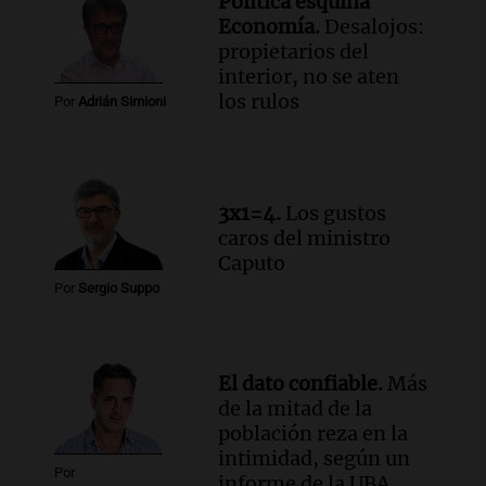
Política esquina
Episodios
Economía.
Desalojos:
Audio.
Estiman que la inflación nacional
propietarios del
de julio será menor al 2,9% registrado
interior, no se aten
en CABA
los rulos
Por
Adrián Simioni
Una mañana para todos
Episodios
Audio.
Altas Cumbres: rescataron a una
cabra que llevaba ocho días atrapada en
3x1=4.
Los gustos
un precipicio
caros del ministro
Una mañana para todos
Caputo
Episodios
Por
Sergio Suppo
Audio.
Chile planteó mejorar la
conectividad fronteriza, aérea y digital
con Jujuy
Panorama Federal
El dato confiable.
Más
Episodios
de la mitad de la
población reza en la
intimidad, según un
Por
informe de la UBA