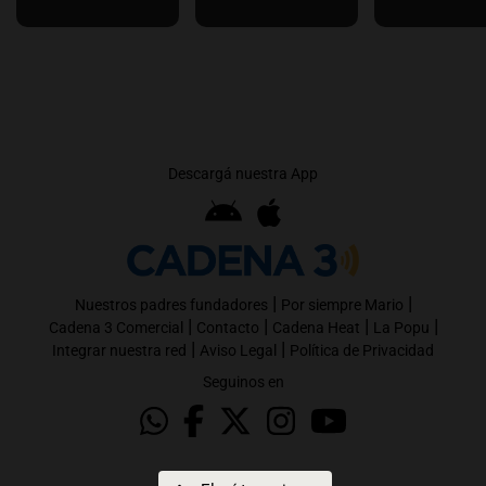
Descargá nuestra App
|
|
Nuestros padres fundadores
Por siempre Mario
|
|
|
|
Cadena 3 Comercial
Contacto
Cadena Heat
La Popu
|
|
Integrar nuestra red
Aviso Legal
Política de Privacidad
Seguinos en