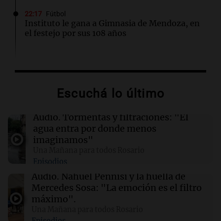
22:17
Fútbol
Instituto le gana a Gimnasia de Mendoza, en
el festejo por sus 108 años
22:15
Sociedad
Quiniela turista: conocé los números
ganadores de hoy sábado 8 de agosto.
Escuchá lo último
22:10
Deportes Rosario
Audio.
Tormentas y filtraciones: "El
Newell's visita este domingo a Defensa y
agua entra por donde menos
Justicia para volver al triunfo
imaginamos"
Una Mañana para todos Rosario
Episodios
22:03
Tecnología
El nuevo centro de datos de Amazon en Texas
Audio.
Nahuel Pennisi y la huella de
podría ser el mayor contaminador climático
Mercedes Sosa: "La emoción es el filtro
de EE.UU.
máximo".
Una Mañana para todos Rosario
Episodios