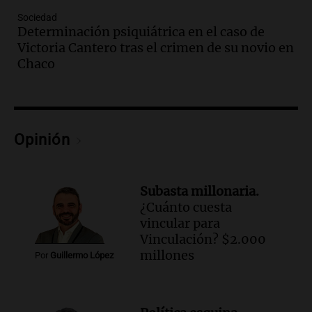
Audio.
El abuelo de Agostina Vega, tras
las nuevas detenciones: "En esa casa
Sociedad
Determinación psiquiátrica en el caso de
todos tenían algo que ver"
Victoria Cantero tras el crimen de su novio en
Una mañana para todos
Chaco
Episodios
Audio.
Una nutricionista derribó el mito
del desayuno ideal: qué alimentos
conviene priorizar
Una mañana para todos
Opinión
Episodios
Audio.
Murió Jorge Messi
Subasta millonaria.
Una mañana para todos
¿Cuánto cuesta
Episodios
vincular para
Vinculación? $2.000
Audio.
Mateo, a los 25 años, lucha
millones
Por
Guillermo López
contra el tiempo: necesita un trasplante
para poder seguir viviend
Una mañana para todos