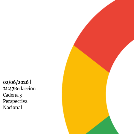
Notas
s
Notas
La Sole en
ial
Mundial 2026
Cadena 3
02/06/2026 |
21:47
Redacción
Cadena 3
Perspectiva
Nacional