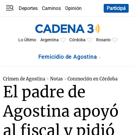
Deportes
Caminos
Opinión
Participá
Programas
Últimas coberturas
Últimas 24 h
En YouTube
Clima
Horóscopo
Lo Último
Argentina
Córdoba
Rosario
Femicidio de Agostina
Crimen de Agostina
Notas
Conmoción en Córdoba
El padre de
Agostina apoyó
al fiscal y pidió