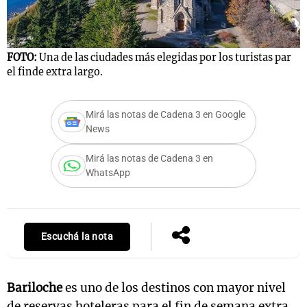
FOTO:
Una de las ciudades más elegidas por los turistas par
Notas
el finde extra largo.
s
Notas
La Sole en
ial
Mundial 2026
Cadena 3
Mirá las notas de Cadena 3 en Google
News
Mirá las notas de Cadena 3 en
WhatsApp
Escuchá la nota
Bariloche
es uno de los destinos con mayor nivel
de reservas hoteleras para el fin de semana extra