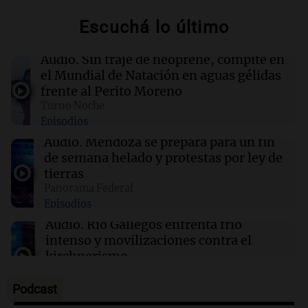
01:29
Ciencia
Escuchá lo último
La fertilización podría depender del trabajo en
equipo de los espermatozoides, según un
estudio
Audio.
Sin traje de neoprene, compite en
el Mundial de Natación en aguas gélidas
frente al Perito Moreno
01:24
Mundo
Turno Noche
Tiroteo en escuela secundaria de Tailandia:
Episodios
varios heridos tras el ataque
Audio.
Mendoza se prepara para un fin
de semana helado y protestas por ley de
01:09
Mundo
tierras
La transformación de Hanói: modernización
Panorama Federal
radical y sus efectos en los habitantes
Episodios
Audio.
Río Gallegos enfrenta frío
intenso y movilizaciones contra el
kirchnerismo
Panorama Federal
Episodios
Podcast
Audio.
Debate en el Senado sobre