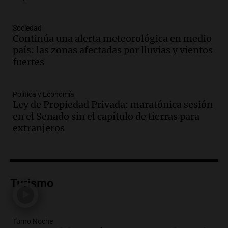
Episodios
Audio.
Medicina reproductiva, entre la
ayuda por problemas de fertilidad y la
Sociedad
Continúa una alerta meteorológica en medio
ostentación de millonarios
país: las zonas afectadas por lluvias y vientos
Amamos Argentina
fuertes
Episodios
Audio.
El juicio contra Oscar González
avanza con testimonios clave sobre el
Política y Economía
accidente en Villa Dolores
Ley de Propiedad Privada: maratónica sesión
Panorama Federal
en el Senado sin el capítulo de tierras para
Episodios
extranjeros
Audio.
El teatro Real da la bienvenida a
la temporada Rock Real con bandas
tributo todos los jueves
Panorama Federal
Turismo
Episodios
Audio.
Nicolás Marotta, el cordobés de
Recoleta: “Enfrentar a Boca, sea donde
sea, va a ser lindo”
Turno Noche