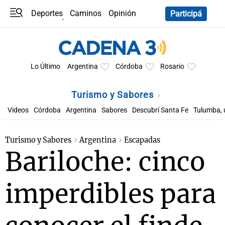
Deportes
Caminos
Opinión
Participá
Programas
Últimas coberturas
Últimas 24 h
En YouTube
Clima
Horóscopo
Lo Último
Argentina
Córdoba
Rosario
Turismo y Sabores
Videos
Córdoba
Argentina
Sabores
Descubrí Santa Fe
Tulumba, 
Turismo y Sabores
Argentina
Escapadas
Bariloche: cinco
imperdibles para