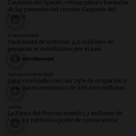
Cataratas del Iguazú: retiran pisos y barandas
La Cadena del Gol
de las pasarelas del circuito Garganta del
Episodios
Diablo
Audio.
Débora Blanca, psicóloga experta
en ludopatía: “Tener el casino en la
mano es muy peligroso”
El dato confiable
La Argentina, hoy
Vacaciones de invierno: 4,6 millones de
Episodios
personas se movilizaron por el país
Audio.
Docentes italianos visitaron la
Por
Federico Albarenque
ciudad de Córdoba para interiorizarse
sobre los parques educativos
Operativo Invierno 2026
Amamos Argentina
Jujuy cerró julio con casi 79% de ocupación y
Episodios
un impacto económico de $65.000 millones
Audio.
Meteorólogo alertó que El Niño
traerá más lluvias y eventos extremos
durante la primavera
Juntos
La Fiesta del Poncho reunió 1,7 millones de
Informados al regreso
visitas y ratificó su poder de convocatoria
Episodios
Audio.
Córdoba sigue trabajando para
restablecer el servicio de electricidad