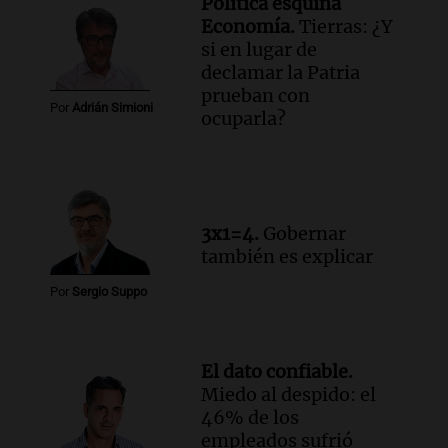
Política esquina
Audio.
Manifestación en Rosario contra
Economía.
Tierras: ¿Y
la ley de Propiedad Privada debatida en
si en lugar de
el Senado.
declamar la Patria
Viva la Radio Rosario
prueban con
Episodios
Por
Adrián Simioni
ocuparla?
Audio.
Luis Juez cuestionó la polémica
por la Ley de Tierras: "Construyeron un
relato mentiroso"
Informados al regreso
Episodios
3x1=4.
Gobernar
también es explicar
Por
Sergio Suppo
El dato confiable.
Miedo al despido: el
46% de los
empleados sufrió