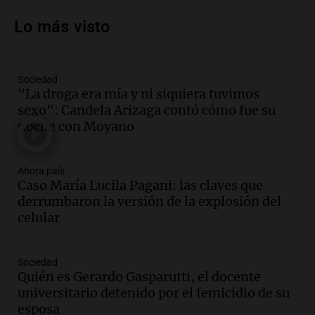
propiedad privada y cuestionamientos a
Lo más visto
la soberanía digital en Argentina
Panorama Federal
Episodios
Sociedad
Audio.
Mendoza se prepara para un fin
"La droga era mía y ni siquiera tuvimos
de semana helado y ciudadanos
sexo": Candela Arizaga contó cómo fue su
marchan contra reforma de tierras
noche con Moyano
Panorama Federal
Episodios
Ahora país
Audio.
El "Mono" de Kapanga
Caso María Lucila Pagani: las claves que
adelantó su show en Rosario.
derrumbaron la versión de la explosión del
Viva la Radio Rosario
celular
Episodios
Audio.
Condenan a tres años de prisión
Sociedad
en suspenso a hombre por simular robo
Quién es Gerardo Gasparutti, el docente
de recaudación en San Luis
universitario detenido por el femicidio de su
Panorama Federal
esposa