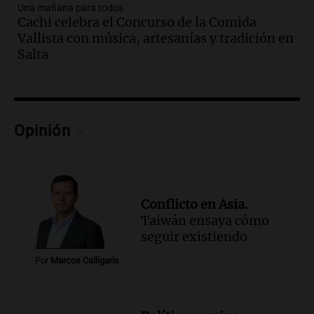
Una mañana para todos
tras fuertes vientos
Cachi celebra el Concurso de la Comida
Panorama Federal
Vallista con música, artesanías y tradición en
Episodios
Salta
Audio.
Según una encuesta, el 80% de
los empresarios del país cree que la
economía mejorará el próximo año
Amamos Argentina
Opinión
Episodios
Audio.
Carolina Losada: "Faltó que el
oficialismo la explique mejor" sobre la
ley de propiedad privada
Informados al regreso
Conflicto en Asia.
Episodios
Taiwán ensaya cómo
Audio.
Debate en el Senado y protesta
seguir existiendo
en Rosario contra la ley de Propiedad
Por
Marcos Calligaris
Privada.
Viva la Radio Rosario
Episodios