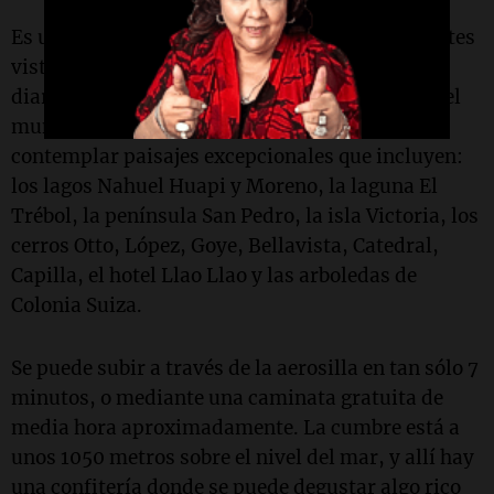
Es un cerro que se caracteriza por las impactantes
vistas que ofrece desde su cumbre, que muchos
diarios de viajes destacan como las “mejores del
mundo”. Una serie de miradores permite
contemplar paisajes excepcionales que incluyen:
los lagos Nahuel Huapi y Moreno, la laguna El
Trébol, la península San Pedro, la isla Victoria, los
cerros Otto, López, Goye, Bellavista, Catedral,
Capilla, el hotel Llao Llao y las arboledas de
Colonia Suiza.
Se puede subir a través de la aerosilla en tan sólo 7
minutos, o mediante una caminata gratuita de
media hora aproximadamente. La cumbre está a
unos 1050 metros sobre el nivel del mar, y allí hay
una confitería donde se puede degustar algo rico