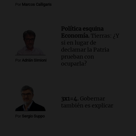
Por
Marcos Calligaris
Privada.
Viva la Radio Rosario
Episodios
Política esquina
Audio.
Manifestación en Rosario contra
Economía.
Tierras: ¿Y
la ley de Propiedad Privada debatida en
si en lugar de
el Senado.
declamar la Patria
Viva la Radio Rosario
prueban con
Episodios
Por
Adrián Simioni
ocuparla?
Audio.
Luis Juez cuestionó la polémica
por la Ley de Tierras: "Construyeron un
relato mentiroso"
Informados al regreso
Episodios
3x1=4.
Gobernar
también es explicar
Por
Sergio Suppo