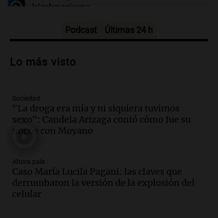
kirchnerismo
Panorama Federal
Episodios
Podcast
Últimas 24 h
Audio.
Debate en el Senado sobre
propiedad privada y cuestionamientos a
Lo más visto
la soberanía digital en Argentina
Panorama Federal
Episodios
Sociedad
Audio.
Mendoza se prepara para un fin
"La droga era mía y ni siquiera tuvimos
de semana helado y ciudadanos
sexo": Candela Arizaga contó cómo fue su
marchan contra reforma de tierras
noche con Moyano
Panorama Federal
Episodios
Ahora país
Audio.
El "Mono" de Kapanga
Caso María Lucila Pagani: las claves que
adelantó su show en Rosario.
derrumbaron la versión de la explosión del
Viva la Radio Rosario
celular
Episodios