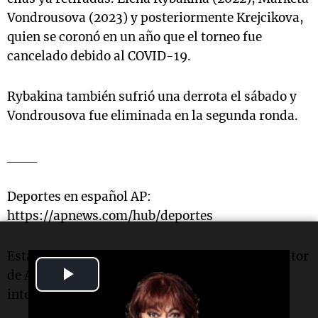
Vondrousova (2023) y posteriormente Krejcikova,
quien se coronó en un año que el torneo fue
cancelado debido al COVID-19.
Rybakina también sufrió una derrota el sábado y
Vondrousova fue eliminada en la segunda ronda.
___
Deportes en español AP:
https://apnews.com/hub/deportes
Esta historia fue traducida del inglés por un editor
Play
de AP con el apoyo de una herramienta de
inteligencia artificial generativa.
Video