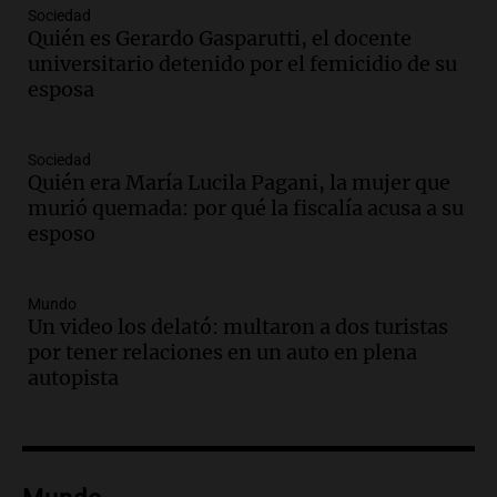
Audio.
Condenan a tres años de prisión
Sociedad
en suspenso a hombre por simular robo
Quién es Gerardo Gasparutti, el docente
de recaudación en San Luis
universitario detenido por el femicidio de su
Panorama Federal
esposa
Episodios
Audio.
Medicina reproductiva, entre la
ayuda por problemas de fertilidad y la
Sociedad
Quién era María Lucila Pagani, la mujer que
ostentación de millonarios
murió quemada: por qué la fiscalía acusa a su
Amamos Argentina
esposo
Episodios
Audio.
El juicio contra Oscar González
avanza con testimonios clave sobre el
Mundo
accidente en Villa Dolores
Un video los delató: multaron a dos turistas
Panorama Federal
por tener relaciones en un auto en plena
Episodios
autopista
Audio.
El teatro Real da la bienvenida a
la temporada Rock Real con bandas
tributo todos los jueves
Panorama Federal