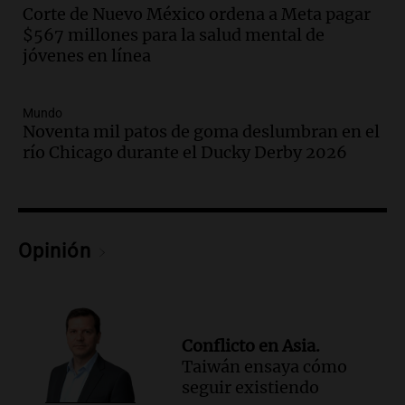
Informados al regreso
Corte de Nuevo México ordena a Meta pagar
Episodios
$567 millones para la salud mental de
jóvenes en línea
Audio.
Córdoba sigue trabajando para
restablecer el servicio de electricidad
tras fuertes vientos
Mundo
Panorama Federal
Noventa mil patos de goma deslumbran en el
Episodios
río Chicago durante el Ducky Derby 2026
Audio.
Según una encuesta, el 80% de
los empresarios del país cree que la
economía mejorará el próximo año
Amamos Argentina
Opinión
Episodios
Audio.
Carolina Losada: "Faltó que el
oficialismo la explique mejor" sobre la
ley de propiedad privada
Informados al regreso
Conflicto en Asia.
Episodios
Taiwán ensaya cómo
Audio.
Debate en el Senado y protesta
seguir existiendo
en Rosario contra la ley de Propiedad