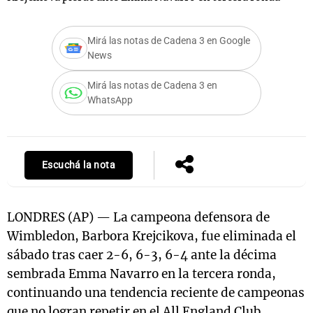
Mirá las notas de Cadena 3 en Google
News
Notas
s
Notas
Mirá las notas de Cadena 3 en
La Sole en
WhatsApp
ial
Mundial 2026
Cadena 3
Escuchá la nota
LONDRES (AP) — La campeona defensora de
Wimbledon, Barbora Krejcikova, fue eliminada el
sábado tras caer 2-6, 6-3, 6-4 ante la décima
sembrada Emma Navarro en la tercera ronda,
continuando una tendencia reciente de campeonas
que no logran repetir en el All England Club.