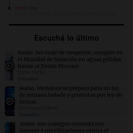
00:05
Clima
Clima en CABA: cómo estará el tiempo este
viernes 7 de agosto
Escuchá lo último
00:00
Clima
Clima en Córdoba: cómo estará el tiempo este
viernes 7 de agosto
Audio.
Sin traje de neoprene, compite en
el Mundial de Natación en aguas gélidas
frente al Perito Moreno
23:50
Deportes
Turno Noche
Manuel Tripano se consagró nuevamente
Episodios
campeón panamericano de canotaje eslalon
en Canadá
Audio.
Mendoza se prepara para un fin
de semana helado y protestas por ley de
tierras
23:48
Sociedad
Panorama Federal
Enfrentamientos y caos en la protesta contra
Episodios
la Ley de Inviolabilidad de la Propiedad
Privada
Audio.
Río Gallegos enfrenta frío
intenso y movilizaciones contra el