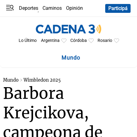
Deportes
Caminos
Opinión
Participá
Programas
Últimas coberturas
Últimas 24 h
En YouTube
Clima
Horóscopo
Lo Último
Argentina
Córdoba
Rosario
Mundo
Mundo
Wimbledon 2025
Barbora
Krejcikova,
campeona de