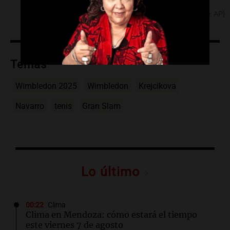
[Fuente: AP]
Temas
Wimbledon 2025
Wimbledon
Krejcikova
Navarro
tenis
Gran Slam
Lo último
00:22
Clima
Clima en Mendoza: cómo estará el tiempo
este viernes 7 de agosto