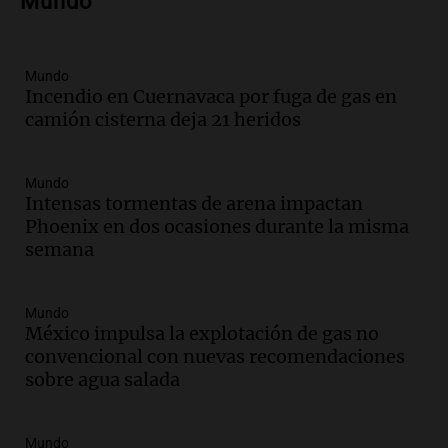
Mundo
Episodios
Audio.
Nicolás Marotta, el cordobés de
Recoleta: “Enfrentar a Boca, sea donde
sea, va a ser lindo”
Mundo
Incendio en Cuernavaca por fuga de gas en
La Cadena del Gol
camión cisterna deja 21 heridos
Episodios
Audio.
Débora Blanca, psicóloga experta
en ludopatía: “Tener el casino en la
Mundo
mano es muy peligroso”
Intensas tormentas de arena impactan
La Argentina, hoy
Phoenix en dos ocasiones durante la misma
Episodios
semana
Audio.
Docentes italianos visitaron la
ciudad de Córdoba para interiorizarse
Mundo
sobre los parques educativos
México impulsa la explotación de gas no
Amamos Argentina
convencional con nuevas recomendaciones
Episodios
sobre agua salada
Audio.
Meteorólogo alertó que El Niño
traerá más lluvias y eventos extremos
durante la primavera
Mundo