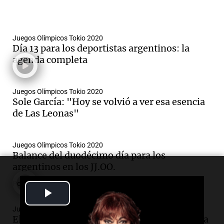
Juegos Olímpicos Tokio 2020
Día 13 para los deportistas argentinos: la
agenda completa
Juegos Olímpicos Tokio 2020
Sole García: "Hoy se volvió a ver esa esencia
de Las Leonas"
Juegos Olímpicos Tokio 2020
Balance del duodécimo día para los
argentinos en los JJ.OO.
Por
Jorge Parodi
Play
Juegos Olímpicos Tokio 2020
Video
El emotivo mensaje de Cecilia Biagioli tras la