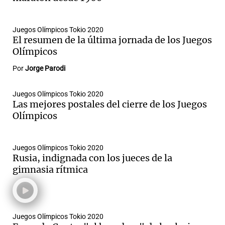
Juegos Olímpicos Tokio 2020
El resumen de la última jornada de los Juegos
Notas
Olímpicos
s
Notas
La Sole en
Por
Jorge Parodi
ial
Mundial 2026
Cadena 3
Juegos Olímpicos Tokio 2020
Las mejores postales del cierre de los Juegos
Olímpicos
Juegos Olímpicos Tokio 2020
Rusia, indignada con los jueces de la
gimnasia rítmica
Juegos Olímpicos Tokio 2020