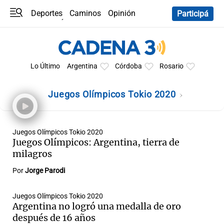
Deportes
Caminos
Opinión
Participá
Programas
Últimas coberturas
Últimas 24 h
En YouTube
Clima
Horóscopo
Lo Último
Argentina
Córdoba
Rosario
Juegos Olímpicos Tokio 2020
Juegos Olímpicos Tokio 2020
Juegos Olímpicos: Argentina, tierra de
milagros
Por
Jorge Parodi
Juegos Olímpicos Tokio 2020
Argentina no logró una medalla de oro
después de 16 años