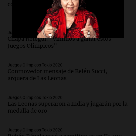
competencia
Juegos Olímpicos Tokio 2020
Chapa Retegui: "Vinimos a ganar estos
Juegos Olímpicos"
Juegos Olímpicos Tokio 2020
Conmovedor mensaje de Belén Succi,
arquera de Las Leonas
Juegos Olímpicos Tokio 2020
Las Leonas superaron a India y jugarán por la
medalla de oro
Juegos Olímpicos Tokio 2020