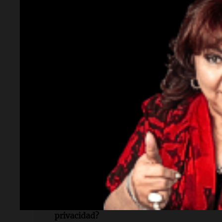
Lectura rápida
¿Qué nueva función lanzó Discord?
Discord habilitó la encriptación de extre
llamadas de voz y video.
¿Quién es el vicepresidente de Discord que
Mark Smith es el vicepresidente de tecnolo
Discord.
¿Cuándo se lanzó inicialmente esta funció
La función de encriptación fue lanzada en 
¿Qué otras plataformas han retrocedido e
privacidad?