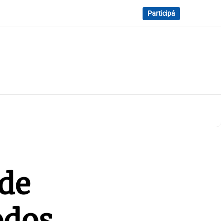
Participá
de
odos