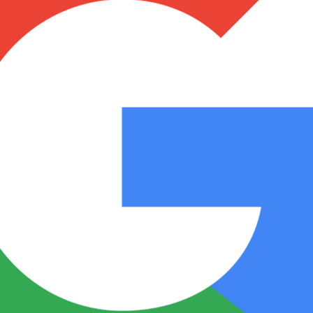
Notas
Notas
No
e en Cadena 3
El huracán de Arequito
Cadena 3 en