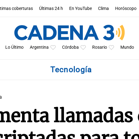
ltimas coberturas
Últimas 24 h
En YouTube
Clima
Horóscopo
Lo Último
Argentina
Córdoba
Rosario
Mundo
Tecnología
a
menta llamadas 
criptadas para t