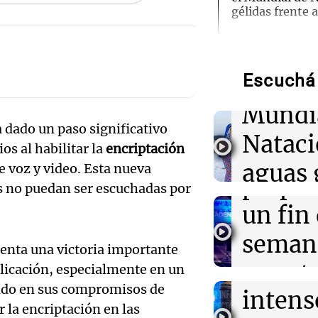
gélidas frente 
Audio.
de neo
22:44
Mundo
México impulsa
gas no convenc
Escuchá 
compit
recomendacion
salada
Mundi
Audio.
 dado un paso significativo
Nataci
22:40
Deportes
os al habilitar la
encriptación
Mendo
Claudio "Chiqu
aguas 
e voz y video. Esta nueva
presidente de l
prepar
Mundial 2030
s no puedan ser escuchadas por
frente 
Audio.
un fin
22:15
Sociedad
Moren
Quiniela turist
Galleg
seman
números ganado
senta una victoria importante
Turno Noch
6 de agosto.
enfren
y prot
plicación, especialmente en un
Episodios
Audio.
ido en sus compromisos de
intens
ley de 
22:14
Viva la Radio 
el Sen
 la encriptación en las
Kapanga celebr