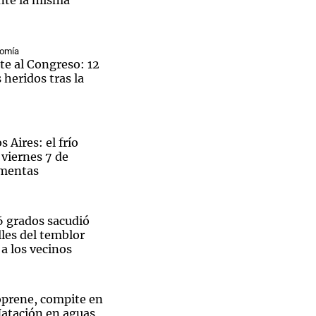
nte la misma
nomía
te al Congreso: 12
 heridos tras la
 Aires: el frío
 viernes 7 de
rmentas
6 grados sacudió
les del temblor
a los vecinos
oprene, compite en
Natación en aguas