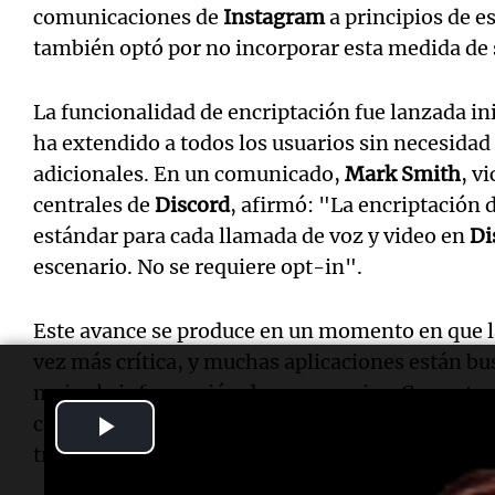
comunicaciones de
Instagram
a principios de e
también optó por no incorporar esta medida de 
La funcionalidad de encriptación fue lanzada in
ha extendido a todos los usuarios sin necesidad 
adicionales. En un comunicado,
Mark Smith
, v
centrales de
Discord
, afirmó: "La encriptación
estándar para cada llamada de voz y video en
Di
escenario. No se requiere opt-in".
Este avance se produce en un momento en que la
vez más crítica, y muchas aplicaciones están b
mejor la información de sus usuarios. Con esta
Play
como un líder en el ámbito de la seguridad digita
tranquilidad de que sus conversaciones son priv
Video