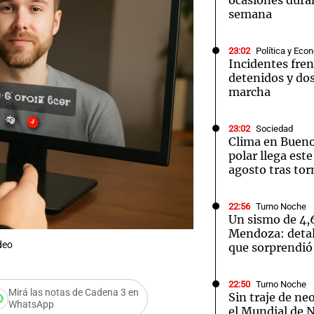
ocasiones dura
semana
23:02
Política y Eco
Incidentes fren
detenidos y dos
marcha
23:02
Sociedad
Clima en Buenos
polar llega este
agosto tras to
22:56
Turno Noche
Un sismo de 4,
Mendoza: detal
deo
que sorprendió 
22:50
Turno Noche
Mirá las notas de Cadena 3 en
Sin traje de ne
WhatsApp
el Mundial de 