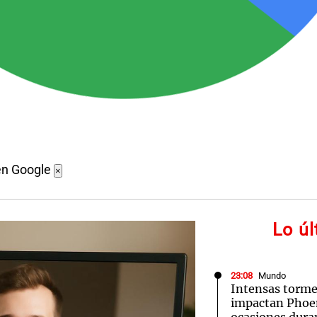
en Google
×
Lo ú
23:08
Mundo
Intensas torme
impactan Phoe