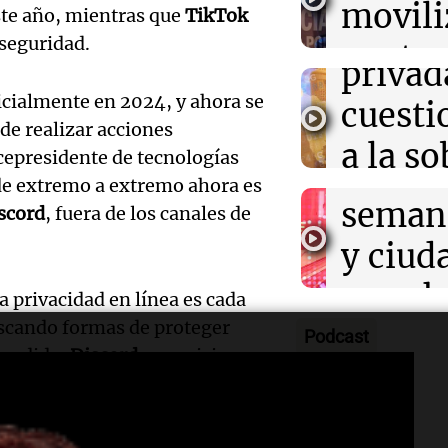
movili
Panorama F
Rosario: "Las 
ste año, mientras que
TikTok
propi
Episodios
envejecieron b
Audio.
seguridad.
contra
privad
Mendo
kirch
icialmente en 2024, y ahora se
cuest
prepar
de realizar acciones
Panorama F
a la s
Episodios
icepresidente de tecnologías
un fin
 de extremo a extremo ahora es
digital
seman
scord
, fuera de los canales de
Audio.
Argent
y ciud
"Mono
Panorama F
Audio.
march
Episodios
 privacidad en línea es cada
Kapan
Conde
uscando formas de proteger
contra
Podcast
adelan
 medida,
Discord
se posiciona
tres a
de tier
l, ofreciendo a sus usuarios la
show 
prisió
Panorama F
adas y seguras.
Audio.
Rosari
Episodios