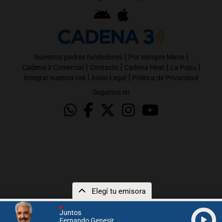
|
|
Nuestros padres fundadores
Por siempre Mario
|
|
|
|
Cadena 3 Comercial
Contacto
Cadena Heat
La Popu
|
|
Integrar nuestra red
Aviso Legal
Política de Privacidad
Seguinos en
Elegí tu emisora
Juntos
Fernando Genesir