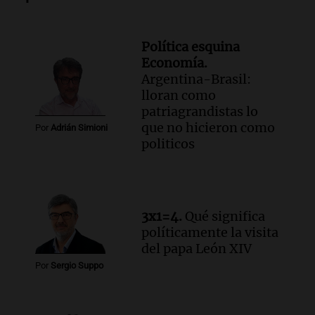
Episodios
Audio.
Derrapó con su moto en 27 de
Política esquina
Febrero al 6100 y terminó
Economía.
hospitalizado
Argentina-Brasil:
Noticias Rosario
lloran como
Episodios
patriagrandistas lo
Audio.
Córdoba multará con hasta $420
que no hicieron como
Por
Adrián Simioni
mil los escapes libres y sancionará las
politicos
"hordas" de motos
Radioinforme 3
Episodios
Audio.
Continúan audiencias en caso de
3x1=4.
Qué significa
corrupción con testimonios que
políticamente la visita
exponen graves irregularidades
del papa León XIV
Noticias
Episodios
Por
Sergio Suppo
Audio.
Robos en Berazategui:
delincuentes asaltan tres comercios en