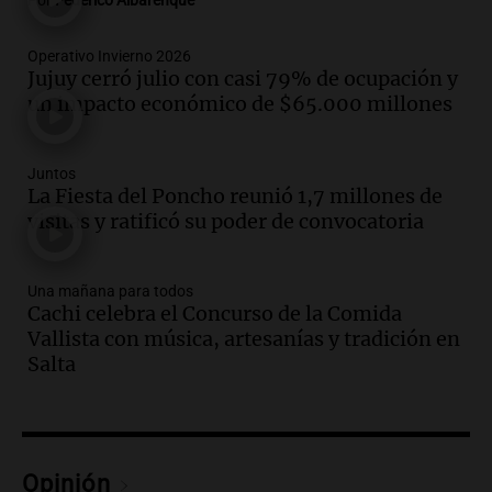
Por
Federico Albarenque
Audio.
Córdoba jugará un papel clave en
la visita del Papa León XIV a Argentina
Operativo Invierno 2026
Jujuy cerró julio con casi 79% de ocupación y
Panorama Federal
un impacto económico de $65.000 millones
Episodios
Audio.
Boca se impone a Estudiantes
con gol de Azcácibar en un sólido
Juntos
La Fiesta del Poncho reunió 1,7 millones de
desempeño del equipo
visitas y ratificó su poder de convocatoria
Noticias
Episodios
Audio.
Boca Juniors obtiene una vital
Una mañana para todos
victoria ante Estudiantes gracias al gol
Cachi celebra el Concurso de la Comida
de Santiago Azcácibar
Vallista con música, artesanías y tradición en
Noticias
Salta
Episodios
Audio.
La visita papal no debe mezclarse
con la política, advierte el consultor
Carlos Fara
Opinión
Panorama Federal