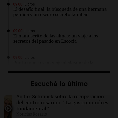
09:00
Libros
El desafío final: la búsqueda de una hermana
perdida y un oscuro secreto familiar
09:00
Libros
El manuscrito de las almas: un viaje a los
secretos del pasado en Escocia
09:00
Libros
Punto muerto: un viaje al abismo de la
traición y la violencia
Escuchá lo último
09:00
Libros
La reina que surgió del frío: un misterio en el
tren real
Audio.
Schmuck sobre la recuperación
del centro rosarino: "La gastronomía es
fundamental"
08:56
Radioinforme 3 Rosario
Noticias Rosario
Pullaro irá a Chile para avanzar en el proyecto