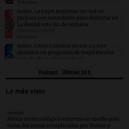
Episodios
de un puerto minero en Rosario
Audio.
La Expo Regional del Sur se
prepara con novedades para disfrutar en
08:55
Visita del papa León XIV a Argentina
La Baulal este fin de semana
La pizzería más antigua de Córdoba
Panorama Federal
homenajeó a León XIV con una pizza
Episodios
esculpida con su rostro
Audio.
Cerro Catedral recibe a 1.600
alumnos en programa de esquí escolar
impulsado por la provincia
Panorama Federal
Episodios
Podcast
Últimas 24 h
Audio.
Osvaldo Jaldo busca unificar
criterios con gobernadores del norte
Lo más visto
argentino en Buenos Aires
Panorama Federal
Episodios
Sociedad
Audio.
Riesgo extremo de incendios en
Alerta meteorológica extrema en medio país:
Córdoba a pesar del sol en Carlos Paz
todas las zonas complicadas por lluvias y