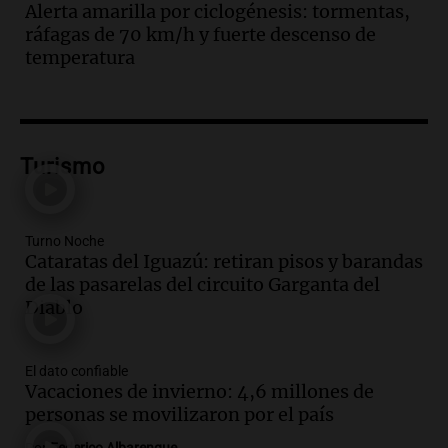
en Córdoba: lluvias y viento fuerte para
Alerta amarilla por ciclogénesis: tormentas,
hoy
ráfagas de 70 km/h y fuerte descenso de
Noticias
temperatura
Episodios
Audio.
Exóticos para Niños: la muestra
solidaria que reunirá más de 140 autos
en Tucumán
Turismo
Radioinforme 3
Episodios
Audio.
El índice asado del Mercado
Turno Noche
Norte muestra una leve baja en el costo
Cataratas del Iguazú: retiran pisos y barandas
para 10 personas
de las pasarelas del circuito Garganta del
Noticias
Diablo
Episodios
Audio.
La pizzería más antigua de
Córdoba homenajeó a León XIV con una
El dato confiable
pizza esculpida con su rostro
Vacaciones de invierno: 4,6 millones de
Radioinforme 3
personas se movilizaron por el país
Episodios