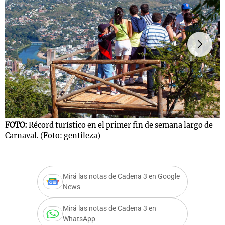
Notas
s
Notas
La Sole en
ial
Mundial 2026
Cadena 3
FOTO:
Récord turístico en el primer fin de semana largo de
F
Carnaval. (Foto: gentileza)
T
Mirá las notas de Cadena 3 en Google
News
Mirá las notas de Cadena 3 en
WhatsApp