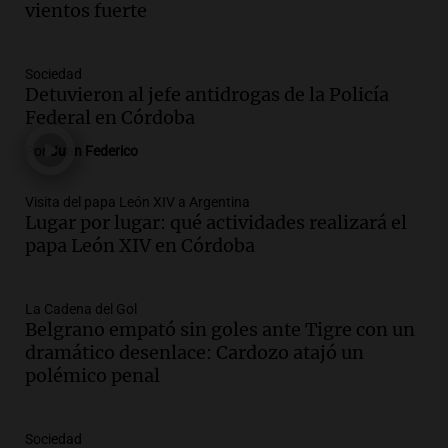
Noticias
vientos fuerte
Episodios
Audio.
1.500 camiones varados en
Sociedad
Mendoza por temporal; el paso Cristo
Detuvieron al jefe antidrogas de la Policía
Redentor sigue cerrado
Federal en Córdoba
Noticias
Por
Juan Federico
Episodios
Audio.
Pullaro irá a Chile para avanzar
Visita del papa León XIV a Argentina
en el proyecto de un puerto minero en
Lugar por lugar: qué actividades realizará el
Rosario
papa León XIV en Córdoba
Noticias Rosario
Episodios
Audio.
Detienen a comisario de la
La Cadena del Gol
Belgrano empató sin goles ante Tigre con un
Federal por caso de corrupción en
dramático desenlace: Cardozo atajó un
Córdoba y otros implicados
polémico penal
Panorama Federal
Episodios
Audio.
Condiciones climáticas actuales
Sociedad