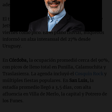
además de festejos barriales.
El transporte fue clave: Aerolíneas Argentinas y
JetSmart movilizaron 313.000 pasajeros, con el
viernes como pico. En el plano fluvial, Buquebus
informó un alza interanual del 27% desde
Uruguay.
En
Córdoba,
la ocupación promedió cerca del 90%,
con picos de lleno total en Punilla, Calamuchita y
Traslasierra. La agenda incluyó el
Cosquín Rock
y
múltiples fiestas populares. En
San Luis,
la
estadía promedio llegó a 3,5 días, con alta
afluencia en Villa de Merlo, la capital y Potrero de
los Funes.