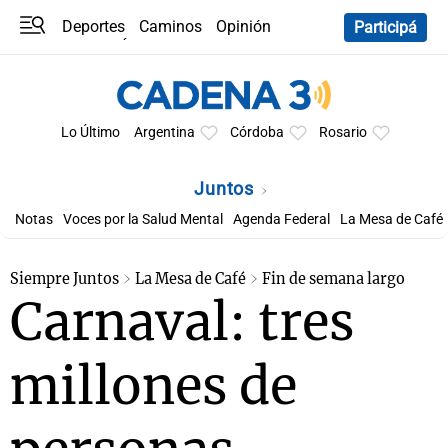
Deportes
Caminos
Opinión
Participá
Programas
Últimas coberturas
Últimas 24 h
En YouTube
Clima
Horóscopo
Lo Último
Argentina
Córdoba
Rosario
Juntos
Notas
Voces por la Salud Mental
Agenda Federal
La Mesa de Café
Siempre Juntos
La Mesa de Café
Fin de semana largo
Carnaval: tres
millones de