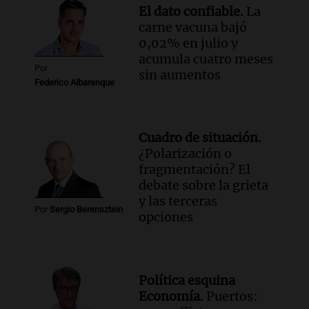
una sola noche
El dato confiable.
La
Panorama Federal
carne vacuna bajó
Episodios
0,02% en julio y
acumula cuatro meses
Por
sin aumentos
Federico Albarenque
Cuadro de situación.
¿Polarización o
fragmentación? El
debate sobre la grieta
y las terceras
Por
Sergio Berensztein
opciones
Política esquina
Economía.
Puertos: