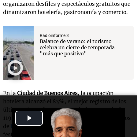
organizaron desfiles y espectáculos gratuitos que
dinamizaron hotelería, gastronomía y comercio.
Radioinforme 3
Balance de verano: el turismo
celebra un cierre de temporada
"más que positivo"
En la
Ciudad de Buenos Aires,
la ocupación
hotelera alcanzó el 83%, el mejor registro de los
últimos cinco años para esta fecha, con más de
Play
119.000 visitantes. La agenda combinó conciertos
de
Bad Bunny
en el Estadio Más Monumental, el
Video
festival Ultra Buenos Aires y el Argentina Open,