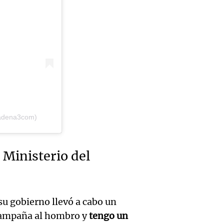
expus
una
Una mañana
Audio.
debili
Episodios
celebr
aboga
comun
única:
Pourra
del Go
turista
Audio.
"Tres
Una mañana
tradic
Episodios
Volunt
se lo l
Toreo 
cadena3com)
limpia
para h
Vinch
Audio.
9.000
pregun
 Ministerio del
Una mañana
histori
del rí
nunca
Episodios
servil
y reti
regres
firmó 
 su gobierno llevó a cabo un
hasta 
Una mañana
Episodios
a campaña al hombro y
tengo un