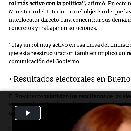
rol más activo con la política",
afirmó. En este m
Ministerio del Interior con el objetivo de que l
interlocutor directo para concentrar sus deman
concretos y trabajar en soluciones.
"Hay un rol muy activo en esa mesa del minist
que esta reestructuración también implicó un
r
comunicación del Gobierno.
• Resultados electorales en Bueno
El Presidente
relativizó los resultados
de las ele
Buenos Aires, donde La Libertad Avanza (LLA) o
Play
quedó en segundo lugar, detrás de Fuerza Patri
Video
"Es la primera vez que una fuerza libertaria tie