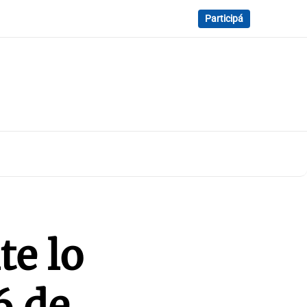
Participá
te lo
6 de