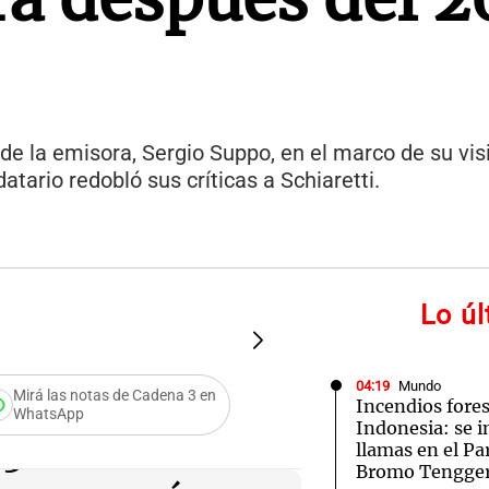
o de la emisora, Sergio Suppo, en el marco de su vi
tario redobló sus críticas a Schiaretti.
Lo ú
FOTO:
Milei en la Bolsa d
04:19
Mundo
Mirá las notas de Cadena 3 en
Incendios fores
WhatsApp
Indonesia: se i
3:
llamas en el P
Bromo Tengge