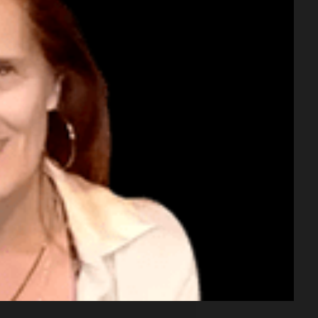
del de
todos 
rdó que Buenos Aires siempre
ideal:
algo q
dentes desdoblaron las
s de los nacionales,
alimen
Una mañana
os deliberantes.
Episodios
Audio.
Audio
convi
a los 2
les
"no son un predictor
Jorge
priori
dando que en 2023 LLA tuvo un
lucha 
Una mañan
Una mañana
sí ganó la elección
Episodios
Episodios
Audio.
tiempo
 y también seducir a quienes no
que la
necesi
inflac
traspl
Audio.
nacion
poder 
iroso" a Schiaretti
trozar a la gente"
Cumbr
julio s
vivien