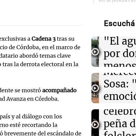
en la producci
Audio.
Torme
01:31
Ciencia
Reducir alimen
Escuchá 
filtrac
disminuye anto
Audio.
salud, según es
"El ag
exclusivas a
Cadena 3
tras su
Pennis
cio de Córdoba, en el marco de
01:29
por d
Mundo
ndatario abordó temas clave
El lago Mead al
huella
bajo en 90 años
meno
tras la derrota electoral en la
crisis hídrica e
Merce
imagi
Sosa: 
Audio.
00:32
Clima
Una Mañana
Clima en Salta:
idente se mostró
acompañado
emoció
Rosario
tiempo este do
Orella
tad Avanza en Córdoba.
Audio.
Episodios
filtro
celebr
00:26
Clima
accide
aís y al diálogo con los
Clima en Tucu
máxim
peña d
el tiempo este
no esté recortando la
Mendo
agosto
Una Mañana
bló brevemente del escándalo de