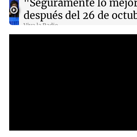
"Seguramente lo mejo
después del 26 de octu
Viva la Radio
Episodios
Notas
Notas
Editorial
Mundial 2026
La Sol