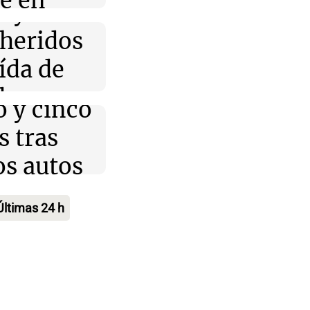
re en
o y
ba
 heridos
ia en
ia
aída de
za: un
los
Messi
 y cinco
un
 esta
s tras
e
a
os autos
Ley de
ederal
o para
un
edad
Últimas 24 h
añar a
e
a: el
lia tras
 para todos
en el
ndo se
rte de su
eso
a para