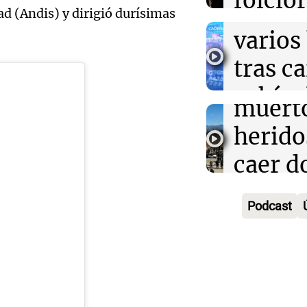
folclo
Rosario
muert
ad (Andis) y dirigió durísimas
Audio.
Episodios
Córdo
varios
Traged
Tarde y Med
tras c
Episodios
Mendo
vehícu
Audio.
muerto
desde 
llegará
herido
puent
noche 
caer d
Audio.
Panorama F
Rosari
desde 
Episodios
Propi
Podcast
acomp
puent
Privad
Audio.
su fami
Una mañana
revés 
Episodios
Casabi
la mue
Congr
prepar
papá