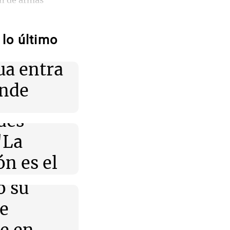
ón de armas
ntas y
tos dulces no
lo último
iones:
jos ni mejora la
Nahuel
tudio
ua entra
i y la
onde
canza su nivel más
 de
, evidenciando la
s
n EE.UU.
des
namos"
"La
 para todos
 cómo estará el
n es el
mingo 9 de agosto
na Lucca
Trágico
ó su
nte en
mán: cómo estará
o".
e
 domingo 9 de
za: un
 para todos