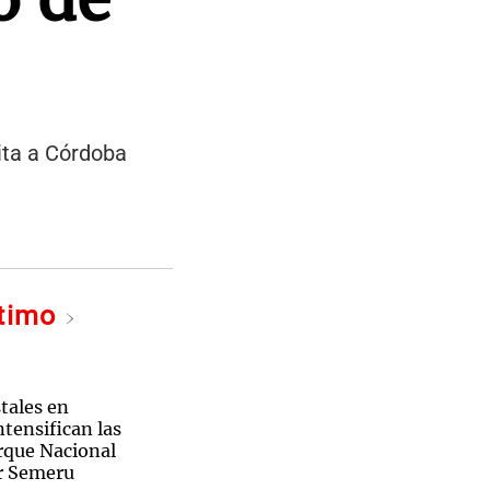
sita a Córdoba
ltimo
e Comercio de Córdoba.
tales en
ntensifican las
arque Nacional
r Semeru