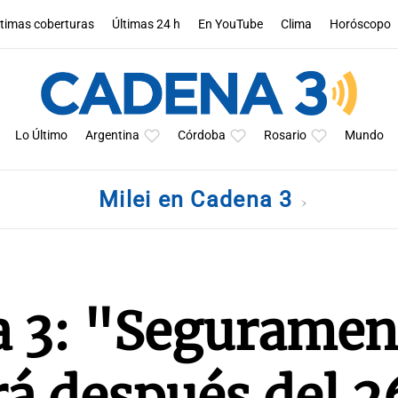
ltimas coberturas
Últimas 24 h
En YouTube
Clima
Horóscopo
Lo Último
Argentina
Córdoba
Rosario
Mundo
Milei en Cadena 3
a 3: "Seguramen
á después del 2