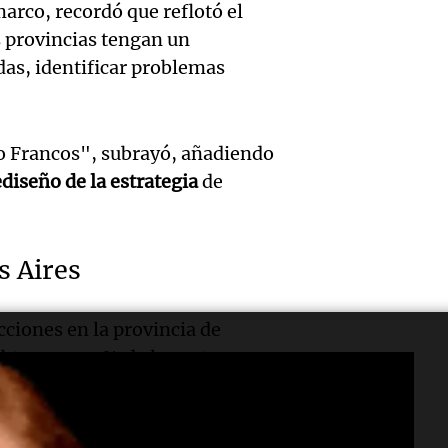
Messi 
de bas
arco, recordó que reflotó el
Audio.
prime
jornad
as provincias tengan un
Gaspar
das, identificar problemas
contra
Una mañana
Audio.
Jorge, 
Episodios
Leo c
orgullo
Messi 
ro Francos", subrayó, añadiendo
Barcel
sueño
llegad
ediseño de la estrategia
de
Una mañana
Audio.
argent
llegó"
Episodios
abuelo
Jorge 
Una mañana
s Aires
Episodios
Agosti
una en
cciones en la provincia de
Audio.
tras l
con R
btuvo un 33% de los votos y
nutric
detenc
Vargas
a.
derrib
"En es
Una mañana
Episodios
ne un resultado de esta