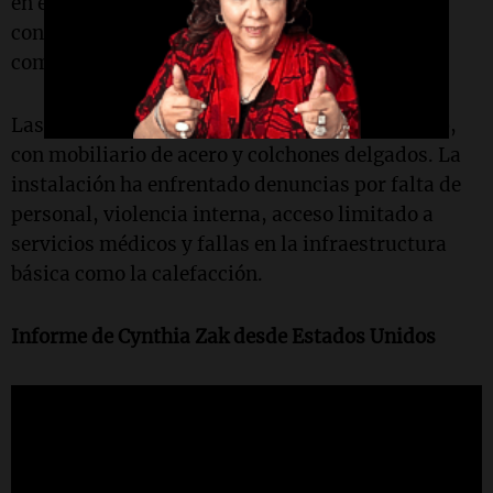
en espera de juicio. Es conocida por sus
condiciones severas, descritas por exreclusos
como "inhumanas".
Las celdas son pequeñas (aprox. 2.5 x 3 metros),
con mobiliario de acero y colchones delgados. La
instalación ha enfrentado denuncias por falta de
personal, violencia interna, acceso limitado a
servicios médicos y fallas en la infraestructura
básica como la calefacción.
Informe de Cynthia Zak desde Estados Unidos