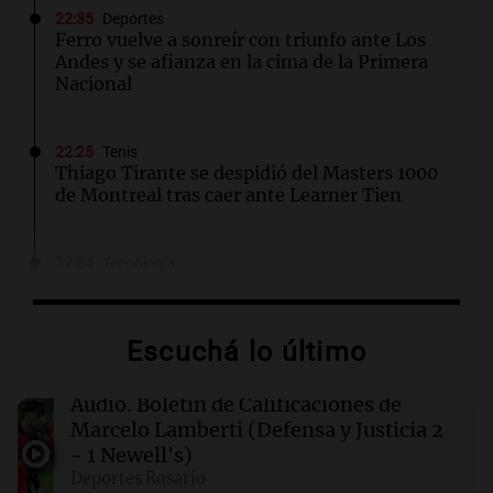
22:35
Deportes
Ferro vuelve a sonreír con triunfo ante Los
Andes y se afianza en la cima de la Primera
Nacional
22:25
Tenis
Thiago Tirante se despidió del Masters 1000
de Montreal tras caer ante Learner Tien
22:04
Tecnología
Patrones generados por IA que evitan
detección de cámaras de seguridad
Escuchá lo último
22:04
Mundo
Fallece Don Nelson, leyenda de la NBA y
Audio.
Boletín de Calificaciones de
segundo entrenador más exitoso en la
Marcelo Lamberti (Defensa y Justicia 2
historia
- 1 Newell's)
Deportes Rosario