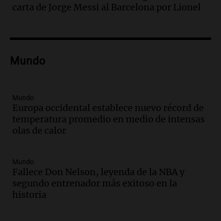
con fractura de tobillo en refugio Doña
carta de Jorge Messi al Barcelona por Lionel
Rosa
Panorama Federal
Episodios
Audio.
Amaycha del Valle avanza en
Mundo
investigación internacional sobre asma
con nueva tecnología médica
Panorama Federal
Episodios
Mundo
Europa occidental establece nuevo récord de
Audio.
Suspenden descuento en SUBE y
temperatura promedio en medio de intensas
aumentan tarifas del SUBTE en Buenos
olas de calor
Aires desde agosto
Panorama Federal
Episodios
Mundo
Audio.
Kicillof critica la desregulación
Fallece Don Nelson, leyenda de la NBA y
financiera y el aumento de la morosidad
segundo entrenador más exitoso en la
en Buenos Aires
historia
Panorama Federal
Episodios