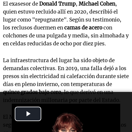
El exasesor de
Donald Trump
,
Michael Cohen
,
quien estuvo recluido allí en 2020, describió el
lugar como "repugnante". Según su testimonio,
los reclusos duermen en
camas de acero
con
colchones de una pulgada y media, sin almohada y
en celdas reducidas de ocho por diez pies.
La infraestructura del lugar ha sido objeto de
demandas colectivas. En 2019, una falla dejó a los
presos sin electricidad ni calefacción durante siete
días en pleno invierno, con temperaturas de
quince grados bajo cero
, lo que derivó en una
indemnización millonaria por parte del Estado.
Play
El MDC de Brooklyn es una prisión federal de
seguridad administrativa que alberga a detenidos
Video