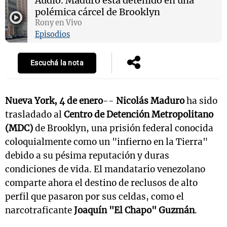
Audio.
Maduro está detenido en una
polémica cárcel de Brooklyn
Rony en Vivo
Episodios
Escuchá la nota
Nueva York, 4 de enero
--
Nicolás Maduro
ha sido
trasladado al
Centro de Detención Metropolitano
(MDC)
de Brooklyn, una prisión federal conocida
coloquialmente como un "infierno en la Tierra"
debido a su pésima reputación y duras
condiciones de vida. El mandatario venezolano
comparte ahora el destino de reclusos de alto
perfil que pasaron por sus celdas, como el
narcotraficante
Joaquín "El Chapo" Guzmán
.