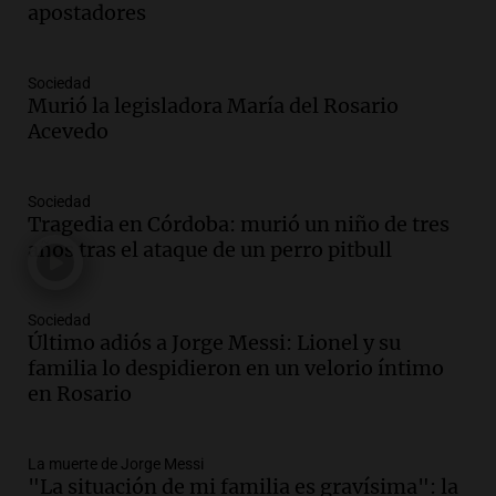
apostadores
Amamos los Domingos
Episodios
Audio.
El observatorio de Bosque Alegre,
Sociedad
un imperdible cordobés para los
Murió la legisladora María del Rosario
amantes de la astronomía
Acevedo
Amamos los Domingos
Episodios
Sociedad
Audio.
“No entendíamos qué cantaban”:
Tragedia en Córdoba: murió un niño de tres
la historia del club de Irlanda
años tras el ataque de un perro pitbull
revolucionado por hinchas argentinos
Amamos los Domingos
Episodios
Sociedad
Último adiós a Jorge Messi: Lionel y su
Audio.
Crisis diplomática: el embajador
familia lo despidieron en un velorio íntimo
argentino regresa al país tras conflicto
en Rosario
con Brasil
Panorama Federal
Episodios
La muerte de Jorge Messi
Audio.
Bomberos asisten a senderista
"La situación de mi familia es gravísima": la