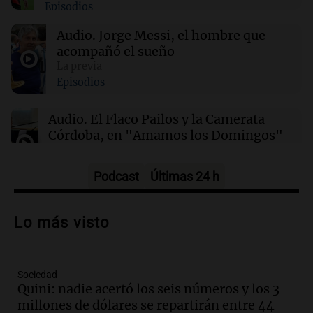
Episodios
22:03
Tecnología
El test de seguridad de IA se convierte en un
Audio.
Jorge Messi, el hombre que
riesgo para la ciberseguridad
acompañó el sueño
La previa
21:48
Sociedad
Episodios
Quini: nadie acertó los seis números y los 3
millones de dólares se repartirán entre 44
Audio.
El Flaco Pailos y la Camerata
apostadores
Córdoba, en "Amamos los Domingos"
Amamos los Domingos
Episodios
Podcast
Últimas 24 h
Audio.
Patricia Palmer y Mario Pasik
hablaron de su obra en Cadena 3
Lo más visto
Amamos los Domingos
Episodios
Sociedad
Audio.
Córdoba espera a León XIV con el
Quini: nadie acertó los seis números y los 3
recuerdo del paso de Juan Pablo II: "Te
millones de dólares se repartirán entre 44
traspasaba con la mirada"