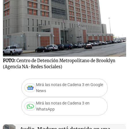
Notas
s
Notas
La Sole en
ial
Mundial 2026
Cadena 3
FOTO:
Centro de Detención Metropolitano de Brooklyn
(Agencia NA-Redes Sociales)
Mirá las notas de Cadena 3 en Google
News
Mirá las notas de Cadena 3 en
WhatsApp