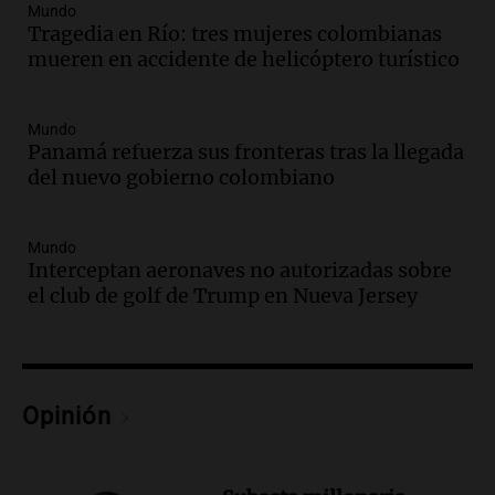
Mundo
Audio.
La UNT evalúa apelación ante la
Tragedia en Río: tres mujeres colombianas
Corte Suprema tras fallo que aparta a
mueren en accidente de helicóptero turístico
Pagani como rector
Panorama Federal
Episodios
Mundo
Audio.
El cardenal Ángel Rossi advirtió
Panamá refuerza sus fronteras tras la llegada
que la justicia social viene siendo
del nuevo gobierno colombiano
“despreciada y burlada”
Santa Misa
Mundo
Episodios
Interceptan aeronaves no autorizadas sobre
Audio.
La Bulaya se prepara para el cierre
el club de golf de Trump en Nueva Jersey
de su gran muestra anual con la
participación de miles de visitantes
Panorama Federal
Episodios
Audio.
El Senado de Santa Fe aprueba
Opinión
Ley de Emergencia Hídrica ante el
fenómeno del Niño
Panorama Federal