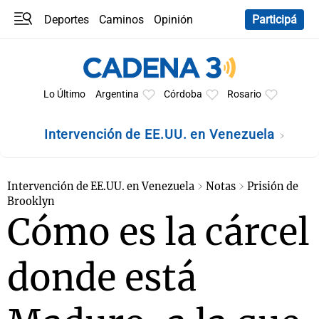
Deportes
Caminos
Opinión
Participá
Programas
Últimas coberturas
Últimas 24 h
En YouTube
Clima
Horóscopo
Lo Último
Argentina
Córdoba
Rosario
Intervención de EE.UU. en Venezuela
Intervención de EE.UU. en Venezuela
Notas
Prisión de
Brooklyn
Cómo es la cárcel
donde está