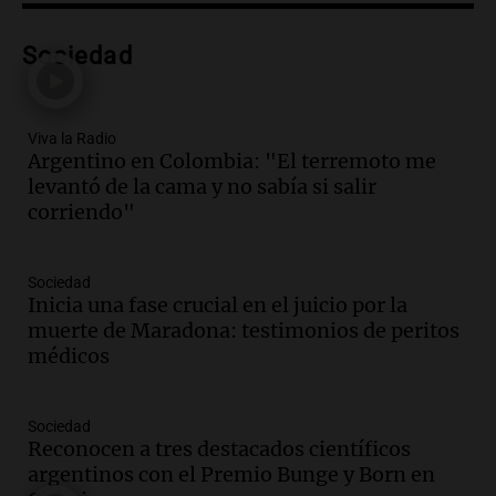
sabía si salir corriendo"
Viva la Radio
Sociedad
Episodios
Audio.
Haldo evalúa su participación en
reunión de gobernadores sobre ley de
zonas cálidas y frías
Viva la Radio
Argentino en Colombia: "El terremoto me
Panorama Federal
levantó de la cama y no sabía si salir
Episodios
corriendo"
Audio.
Reunión de gobernadores: Haldo
aún no define su participación mientras
se negocian zonas frías y cálidas
Sociedad
Panorama Federal
Inicia una fase crucial en el juicio por la
Episodios
muerte de Maradona: testimonios de peritos
Audio.
Mercado Libre suma 2 mil
médicos
empleos en Córdoba en un nuevo centro
en Juárez Celman
Sociedad
Viva la Radio
Reconocen a tres destacados científicos
Episodios
argentinos con el Premio Bunge y Born en
Audio.
Juan Manzur insinúa su posible