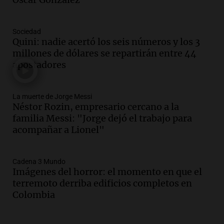
Episodios
Audio.
A cuatro meses de su cirugía, una
Sociedad
figura del fútbol argentino comparte su
Quini: nadie acertó los seis números y los 3
lucha y recuperación emocional
millones de dólares se repartirán entre 44
Panorama Federal
apostadores
Episodios
Audio.
Nuestra corresponsal en
Mendoza visitó su colegio, que participa
La muerte de Jorge Messi
Néstor Rozin, empresario cercano a la
en Grupos Corales
familia Messi: "Jorge dejó el trabajo para
Edición 2026
acompañar a Lionel"
Episodios
Audio.
La ministra de Seguridad brinda
detalles sobre la esperada visita del Papa
Cadena 3 Mundo
a Córdoba en noviembre
Imágenes del horror: el momento en que el
Panorama Federal
terremoto derriba edificios completos en
Episodios
Colombia
Audio.
Argentino en Colombia: "El
terremoto me levantó de la cama y no