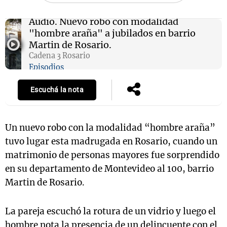
Audio.
Nuevo robo con modalidad
"hombre araña" a jubilados en barrio
Notas
Martin de Rosario.
s
Notas
Cadena 3 Rosario
La Sole en
Episodios
ial
Mundial 2026
Cadena 3
Escuchá la nota
Un nuevo robo con la modalidad “hombre araña”
tuvo lugar esta madrugada en Rosario, cuando un
matrimonio de personas mayores fue sorprendido
en su departamento de Montevideo al 100, barrio
Martin de Rosario.
La pareja escuchó la rotura de un vidrio y luego el
hombre nota la presencia de un delincuente con el