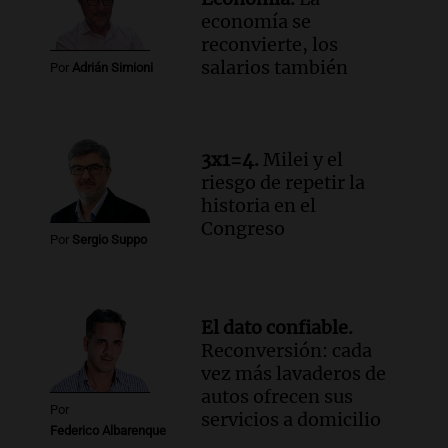
economía se
Audio.
Salta registra 5.000 casos de
reconvierte, los
violencia escolar en lo que va del año,
salarios también
afirma el secretario Becker
Por
Adrián Simioni
Panorama Federal
Episodios
Audio.
Terremoto en Colombia deja un
3x1=4.
Milei y el
saldo trágico de 111 muertos y miles de
riesgo de repetir la
afectados en varias localidades
historia en el
Panorama Federal
Congreso
Episodios
Por
Sergio Suppo
Audio.
Adorni tiene quince días para
aclarar el origen de su patrimonio ante
la justicia
El dato confiable.
Panorama Federal
Reconversión: cada
Episodios
vez más lavaderos de
autos ofrecen sus
Por
servicios a domicilio
Federico Albarenque