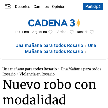
Deportes
Caminos
Opinión
Participá
Programas
Últimas coberturas
Últimas 24 h
En YouTube
Clima
Horóscopo
Lo Último
Argentina
Córdoba
Rosario
Una mañana para todos Rosario
Una
Mañana para todos Rosario
Una mañana para todos Rosario
Una Mañana para todos
Rosario
Violencia en Rosario
Nuevo robo con
modalidad