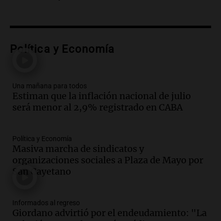
Panorama Federal
Episodios
Audio.
Murió Jorge Messi
Política y Economía
Una mañana para todos
Episodios
Una mañana para todos
Audio.
Mateo, a los 25 años, lucha
Estiman que la inflación nacional de julio
contra el tiempo: necesita un trasplante
será menor al 2,9% registrado en CABA
para poder seguir viviend
Una mañana para todos
Política y Economía
Episodios
Masiva marcha de sindicatos y
Audio.
Estiman que la inflación nacional
organizaciones sociales a Plaza de Mayo por
de julio será menor al 2,9% registrado
San Cayetano
en CABA
Una mañana para todos
Episodios
Informados al regreso
Giordano advirtió por el endeudamiento: "La
Audio.
El Senado provincial establece