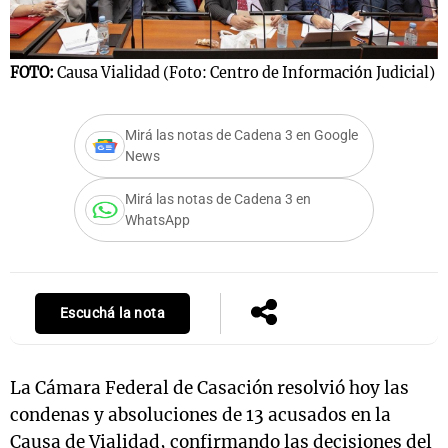
FOTO:
Causa Vialidad (Foto: Centro de Información Judicial)
Notas
s
Notas
La Sole en
Mirá las notas de Cadena 3 en Google
ial
Mundial 2026
Cadena 3
News
Mirá las notas de Cadena 3 en
WhatsApp
Escuchá la nota
La Cámara Federal de Casación resolvió hoy las
condenas y absoluciones de 13 acusados en la
Causa de Vialidad, confirmando las decisiones del