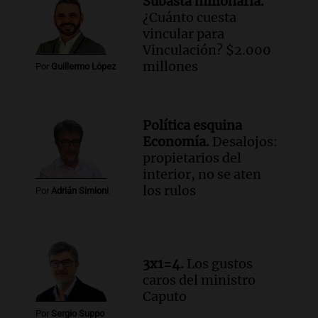
Subasta millonaria.
Audio.
Chile planteó mejorar la
¿Cuánto cuesta
conectividad fronteriza, aérea y digital
vincular para
con Jujuy
Vinculación? $2.000
Panorama Federal
millones
Por
Guillermo López
Episodios
Audio.
Del fitness a la longevidad: por
qué crece el consumo de alimentos con
Política esquina
proteínas
Economía.
Desalojos:
Una mañana para todos
propietarios del
Episodios
interior, no se aten
Audio.
Investigan un asalto millonario a
los rulos
Por
Adrián Simioni
la cooperativa Talamochita en Villa
María
Panorama Federal
Episodios
3x1=4.
Los gustos
caros del ministro
Caputo
Por
Sergio Suppo