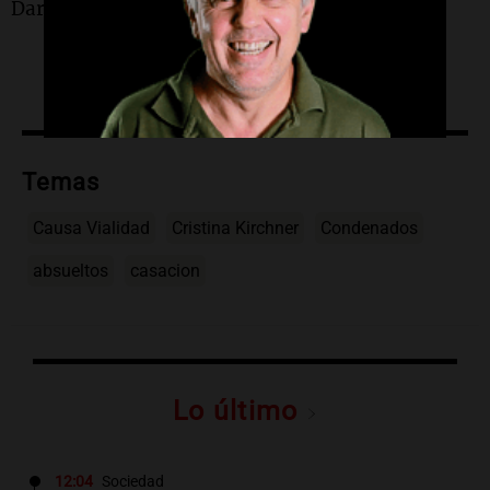
Daruich.
Temas
Causa Vialidad
Cristina Kirchner
Condenados
absueltos
casacion
Lo último
12:04
Sociedad