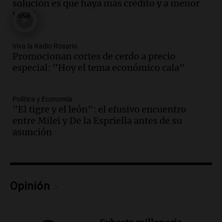
solución es que haya más crédito y a menor
protocolo contra ciberbullying y
tasa"
grooming en escuelas de Salta
Panorama Federal
Episodios
Viva la Radio Rosario
Audio.
Desayuno ideal: nutrición
Promocionan cortes de cerdo a precio
personalizada y diversidad para romper
especial: "Hoy el tema económico cala"
el ayuno nocturno
Panorama Federal
Episodios
Política y Economía
"El tigre y el león": el efusivo encuentro
Audio.
Altas Cumbres: rescataron a una
entre Milei y De la Espriella antes de su
cabra que llevaba ocho días atrapada en
asunción
un precipicio
Una mañana para todos
Episodios
Audio.
Matías, un inmigrante temoroso
ante la detención y deportación en
Opinión
Estados Unidos
Panorama Federal
Episodios