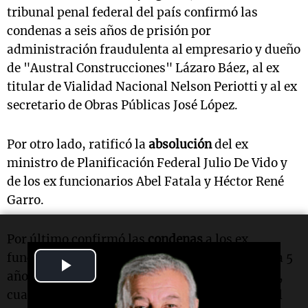
tribunal penal federal del país confirmó las
condenas a seis años de prisión por
administración fraudulenta al empresario y dueño
de "Austral Construcciones" Lázaro Báez, al ex
titular de Vialidad Nacional Nelson Periotti y al ex
secretario de Obras Públicas José López.
Por otro lado, ratificó la
absolución
del ex
ministro de Planificación Federal Julio De Vido y
de los ex funcionarios Abel Fatala y Héctor René
Garro.
Por último confirmó las
condenas
a los ex
funcionarios de Vialidad Juan Carlos Villafañe a 5
Play
años, Raúl Pavesi a 4 años y 6 meses de prisión,
Video
cuatro años a José Santibáñez y tres años a Raúl