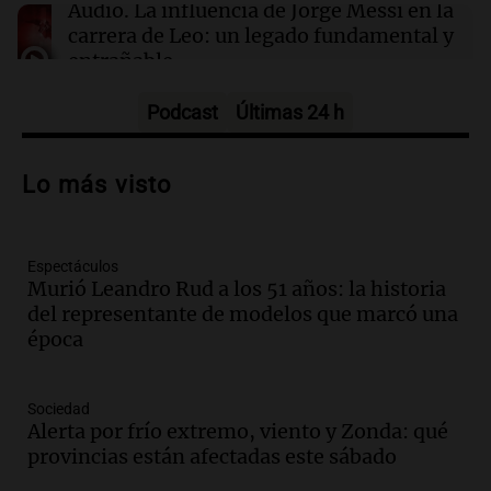
Audio.
La influencia de Jorge Messi en la
carrera de Leo: un legado fundamental y
entrañable
Panorama Federal
Episodios
Podcast
Últimas 24 h
Audio.
El orgullo y el sueño argentino de
Jorge Messi en una entrevista con Rony
Lo más visto
Vargas en 2007
Una mañana para todos
Episodios
Espectáculos
Audio.
Iniciativa ciudadana busca
Murió Leandro Rud a los 51 años: la historia
limpiar el río Suquía de residuos sólidos
del representante de modelos que marcó una
con el apoyo municipal
época
Panorama Federal
Episodios
Audio.
El abuelo de Agostina Vega, tras
Sociedad
las nuevas detenciones: "En esa casa
Alerta por frío extremo, viento y Zonda: qué
todos tenían algo que ver"
provincias están afectadas este sábado
Una mañana para todos