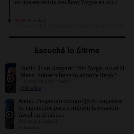
en una entrevista con Rony Vargas en 2007
11:28
Sociedad
Así comunicó el Sanatorio Centro la muerte de
Jorge Messi
Escuchá lo último
11:16
Sociedad
Rosario Central despidió a Jorge Messi y
acompañó a Lionel y su familia
Audio.
Joan Gaspart: "Sin Jorge, no sé si
Messi hubiera llegado adonde llegó"
11:02
Panorama Federal
Una mañana para todos
Detuvieron al agresor que golpeó brutalmente
Episodios
al anciano de 88 años para robarle en
Concepción
Audio.
Proponen código QR en paquetes
de cigarrillos para combatir la evasión
fiscal en el tabaco
10:59
Deportes Rosario
Panorama Federal
Newell’s despidió a Jorge Messi y puso su
Episodios
bandera a media asta en Bella Vista