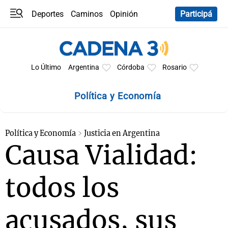
Deportes
Caminos
Opinión
Participá
Programas
Últimas coberturas
Últimas 24 h
En YouTube
Clima
Horóscopo
Lo Último
Argentina
Córdoba
Rosario
Política y Economía
Política y Economía
Justicia en Argentina
Causa Vialidad:
todos los
acusados, sus