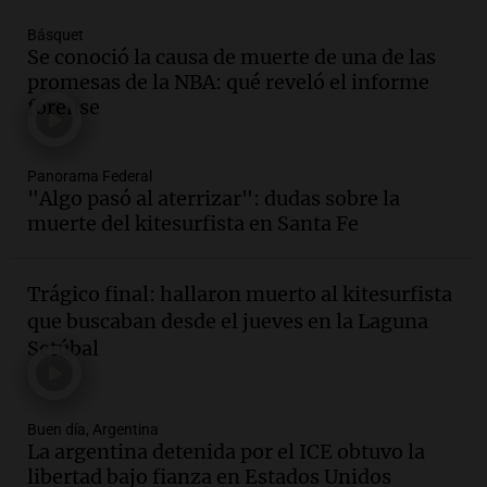
Episodios
Básquet
Audio.
Jorge Roni Vargas habla del
Se conoció la causa de muerte de una de las
crecimiento futbolístico de su hijo en el
promesas de la NBA: qué reveló el informe
Barcelona y su futuro
forense
Panorama Federal
Episodios
Audio.
Nutricionista derribó el mito del
Panorama Federal
"Algo pasó al aterrizar": dudas sobre la
desayuno ideal: ¿ qué alimentos
muerte del kitesurfista en Santa Fe
conviene priorizar cada día ?
Una mañana para todos
Episodios
Trágico final: hallaron muerto al kitesurfista
Audio.
Detenidos relacionados con el
que buscaban desde el jueves en la Laguna
caso Barreler se amplían según familia
Setúbal
de la víctima
Panorama Federal
Episodios
Buen día, Argentina
Audio.
Análisis de la derrota legislativa
La argentina detenida por el ICE obtuvo la
del oficialismo en el Congreso: El
libertad bajo fianza en Estados Unidos
impacto en la opinión pública