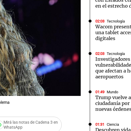
con Estados Uni
en el estrecho
02:03
Tecnología
Wacom presenta
una tablet acces
digitales
02:03
Tecnología
Investigadores
vulnerabilidade
que afectan a h
aeropuertos
01:49
Mundo
Trump vuelve a 
mblema
ciudadanía por
nuevas órdenes
Mirá las notas de Cadena 3 en
01:31
Ciencia
Audio.
WhatsApp
Descubren vida