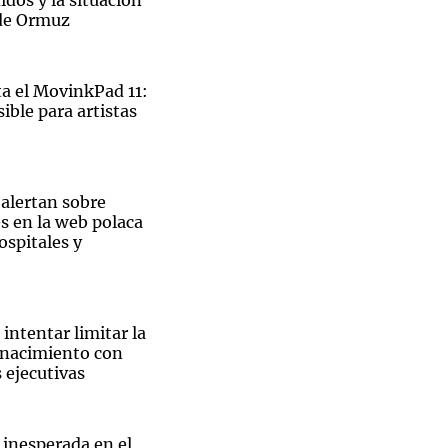
dos y la situación
 de Ormuz
 el MovinkPad 11:
ible para artistas
 alertan sobre
s en la web polaca
ospitales y
intentar limitar la
 nacimiento con
 ejecutivas
El
 inesperada en el