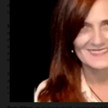
de Playboy, y presentó temas de su nuevo álbu
trabajos anteriores, incluyendo "Pink Aura", 
NSQK
, también de Monterrey, hizo recordar a s
noviembre en el Palacio de los Deportes, donde 
escenario del Emblema era más pequeño, logró l
shows con canciones como "Tarde o temprano
su actuación, se tomó un momento para besar a
estaba al lado del escenario.
El dúo country-pop
Ha(asterisk)Ash
, conforma
ascendencia mexicana
Hanna
y
Ashley Pérez M
cautivando al público con éxitos como "Perdón
"¿Qué hago yo?".