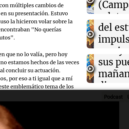
desarr
(Camp
 con múltiples cambios de
Deportes Ro
Audio.
urbano
 en su presentación. Estuvo
relato
Episodios
so la hicieron volar sobre la
exposi
del es
Greco
 encontraban "No querías
la rura
impuls
Deportes Ro
utos".
Episodios
Audio.
Bulaya
crecim
 que no lo valía, pero hoy
María 
sus pu
Villa 
 no estamos hechos de las veces
nuevo
al concluir su actuación.
mañan
Panorama F
, por eso a ti igual que a mí
Episodios
edifici
divers
 este emblemático tema de los
Audio.
proyec
activi
Podcast
Rosari
casa d
sorpre
Centra
én dejó su huella en el festival.
estudi
Panorama F
, por haberla esperado desde
Aldosi
Episodios
te, vestida como una conejita