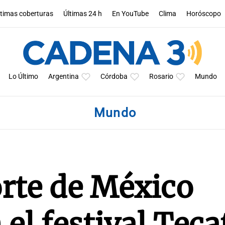
ltimas coberturas
Últimas 24 h
En YouTube
Clima
Horóscopo
Lo Último
Argentina
Córdoba
Rosario
Mundo
Mundo
rte de México
el festival Teca