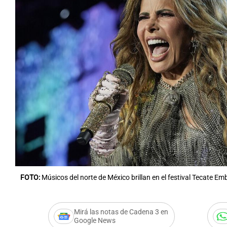
FOTO:
Músicos del norte de México brillan en el festival Tecate E
Mirá las notas de Cadena 3 en
Google News