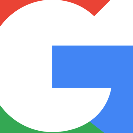
Notas
Notas
No
e en Cadena 3
El huracán de Arequito
Cadena 3 en