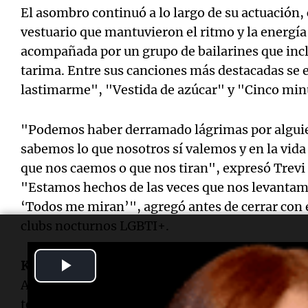
El asombro continuó a lo largo de su actuación,
vestuario que mantuvieron el ritmo y la energía
acompañada por un grupo de bailarines que inclu
tarima. Entre sus canciones más destacadas se
lastimarme", "Vestida de azúcar" y "Cinco min
"Podemos haber derramado lágrimas por alguien
sabemos lo que nosotros sí valemos y en la vida
que nos caemos o que nos tiran", expresó Trevi 
"Estamos hechos de las veces que nos levantamos
‘Todos me miran’", agregó antes de cerrar con
clubs nocturnos LGBTI+.
Play
Kenia Os
, originaria de Mazatlán, Sinaloa, tambi
Agradeció a sus fans, conocidos como "keninis"
Video
temprano. Su entrada al escenario fue impactan