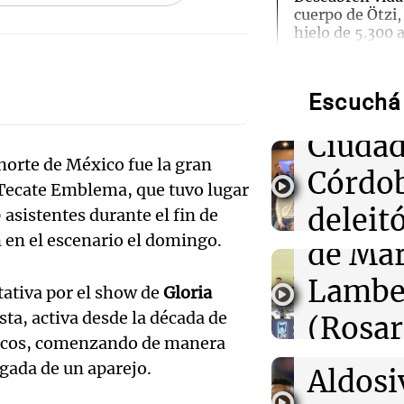
cuerpo de Ötzi,
Ensam
hielo de 5.300 
Munici
00:55
Mundo
China se prepar
Escuchá 
Músic
Dolphin; cierra
actividades turí
Audio.
Ciudad
provincias
rte de México fue la gran
de
Córdo
l Tecate Emblema, que tuvo lugar
00:32
Clima
Califi
deleitó
asistentes durante el fin de
Clima en Salta:
tiempo este sá
 en el escenario el domingo.
de Mar
oyente
Audio.
00:27
Lambe
Clima
radio 
ctativa por el show de
Gloria
Clima en Tucu
de Ros
el tiempo este 
ista, activa desde la década de
(Rosar
tango
Centra
ásicos, comenzando de manera
Central
Amamos Arg
00:21
Clima
lgada de un aparejo.
Audio.
Aldosi
Clima en Mend
Episodios
Aldosi
el tiempo este 