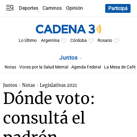
Deportes
Caminos
Opinión
Participá
Programas
Últimas coberturas
Últimas 24 h
En YouTube
Clima
Horóscopo
Lo Último
Argentina
Córdoba
Rosario
Juntos
Notas
Voces por la Salud Mental
Agenda Federal
La Mesa de Café
Juntos
Notas
Legislativas 2021
Dónde voto:
consultá el