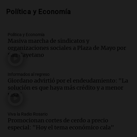
exposición en la sociedad rural de
Bulaya este sábado
Política y Economía
Panorama Federal
Episodios
Audio.
Denuncias por represión en el
Política y Economía
Congreso y evacuación por derrame de
Masiva marcha de sindicatos y
oxígeno en Montecastro
organizaciones sociales a Plaza de Mayo por
Panorama Federal
San Cayetano
Episodios
Audio.
Río Gallegos reporta frío extremo
Informados al regreso
y llega avión para escuelas de la décima
Giordano advirtió por el endeudamiento: "La
brigada aérea
solución es que haya más crédito y a menor
Panorama Federal
tasa"
Episodios
Audio.
La justicia reconoce al COVID
como enfermedad laboral tras la muerte
Viva la Radio Rosario
Promocionan cortes de cerdo a precio
de un docente
especial: "Hoy el tema económico cala"
Panorama Federal
Episodios