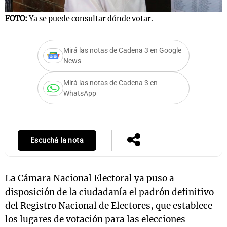
FOTO:
Ya se puede consultar dónde votar.
Notas
Mirá las notas de Cadena 3 en Google
s
Notas
News
La Sole en
ial
Mundial 2026
Cadena 3
Mirá las notas de Cadena 3 en
WhatsApp
Escuchá la nota
La Cámara Nacional Electoral ya puso a
disposición de la ciudadanía el padrón definitivo
del Registro Nacional de Electores, que establece
los lugares de votación para las elecciones