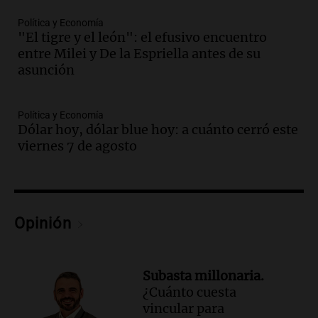
Audio.
Aumento de tarifas de luz en San
Política y Economía
Luis a partir de agosto por nueva
"El tigre y el león": el efusivo encuentro
regulación de la energía
entre Milei y De la Espriella antes de su
Panorama Federal
asunción
Episodios
Audio.
Gabriela Irrazábal: “Un 35,5% de
la población del país fue a templos a
Política y Economía
Dólar hoy, dólar blue hoy: a cuánto cerró este
buscar ayuda el último año”
viernes 7 de agosto
La Argentina, hoy
Episodios
Audio.
"Algo pasó al aterrizar": dudas
sobre la muerte del kitesurfista en
Santa Fe.
Opinión
Noticias Rosario
Episodios
Audio.
José Roccuzzo, cortes de carne y
Subasta millonaria.
compras de Antonella: bromas en
¿Cuánto cuesta
Rosario.
vincular para