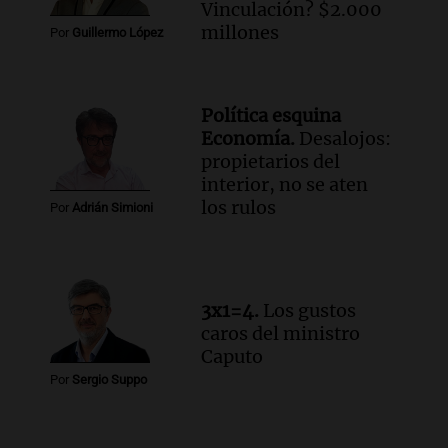
Ahora país
Vinculación? $2.000
Episodios
millones
Por
Guillermo López
Audio.
José Roccuzzo, cortes de carne y
compras de Antonella: bromas en
Rosario.
Política esquina
Viva la Radio Rosario
Economía.
Desalojos:
Episodios
propietarios del
Audio.
Luciano Cáceres llega a Córdoba a
interior, no se aten
presentar “Paraíso”, una obra que
los rulos
Por
Adrián Simioni
cuestiona certezas masculinas
Amamos Argentina
Episodios
3x1=4.
Los gustos
caros del ministro
Caputo
Por
Sergio Suppo