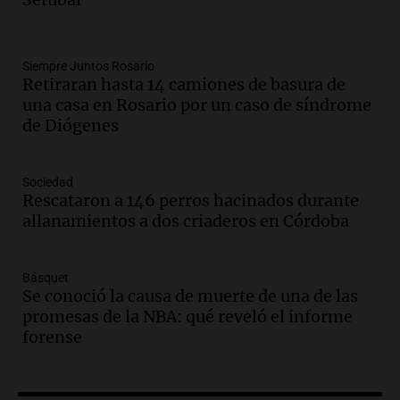
Gato Greco
Deportes Rosario
Episodios
Audio.
Recomendaciones de vino
Siempre Juntos Rosario
Retiraran hasta 14 camiones de basura de
bonarda para disfrutar el fin de semana
una casa en Rosario por un caso de síndrome
en Mendoza
de Diógenes
Panorama Federal
Episodios
Audio.
Mañana inicia la gran exposición
Sociedad
en la Sociedad Rural de Bulaya con
Rescataron a 146 perros hacinados durante
actividades para toda la familia
allanamientos a dos criaderos en Córdoba
Panorama Federal
Episodios
Básquet
Audio.
Villa María presenta nuevos
Se conoció la causa de muerte de una de las
edificios y una casa del estudiante para
promesas de la NBA: qué reveló el informe
jóvenes de la región
forense
Panorama Federal
Episodios
Audio.
Preparativos finales para la gran