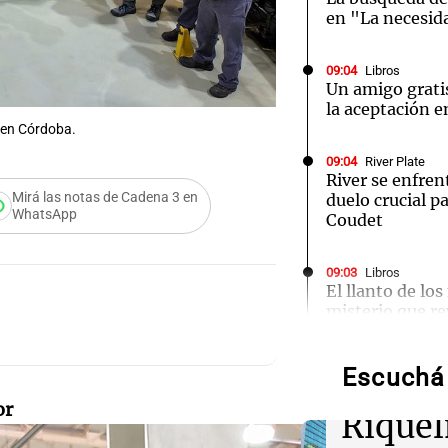
en "La necesid
09:04
Libros
Un amigo grati
la aceptación e
 en Córdoba.
09:04
River Plate
River se enfren
Mirá las notas de Cadena 3 en
duelo crucial pa
WhatsApp
Coudet
09:03
Libros
El llanto de lo
Audio.
misterio que re
Detuvi
09:03
Libros
Escuchá 
hijo d
Un hombre de h
amor y la corru
or
Riquel
York de 1968
Audio.