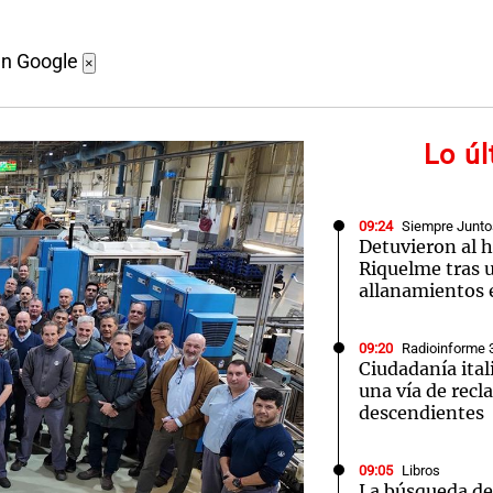
en Google
×
Lo ú
09:24
Siempre Junto
Detuvieron al h
Riquelme tras 
allanamientos 
09:20
Radioinforme 
Ciudadanía ital
una vía de recl
descendientes
09:05
Libros
La búsqueda del