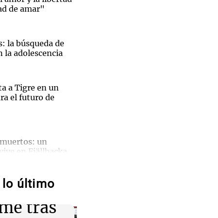
ad de amar"
s: la búsqueda de
n la adolescencia
ta a Tigre en un
ra el futuro de
s muertos: un
vive en Fjällbacka
eron al
lo último
e Fran
onor: entre el
pción en la Nueva
me tras
El