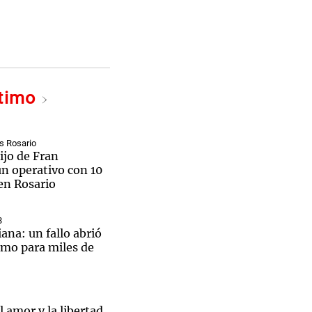
ltimo
s Rosario
ijo de Fran
un operativo con 10
en Rosario
3
iana: un fallo abrió
amo para miles de
 amor y la libertad