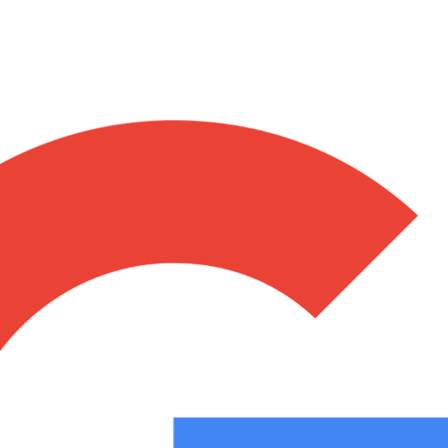
Notas
Notas
No
e en Cadena 3
El huracán de Arequito
Cadena 3 en