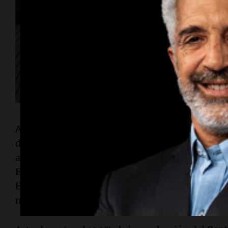
A lo largo de estas tres décadas, el
Centro Indus
diferentes generaciones y versiones de transm
abastecer a distintas fábricas del
Grupo Volksw
Entre los principales destinos de exportación s
España, China, Eslovaquia, India, Sudáfrica, Mé
mercados estratégicos.