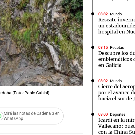
03:32
Mundo
Rescate inverna
un estadounide
hospital en Nu
Notas
Notas
No
03:15
Recetas
Descubre los d
e en Cadena 3
El huracán de Arequito
Cadena 3 en
emblemáticos d
en Galicia
03:02
Mundo
Cierre del aer
por el avance d
rdoba (Foto: Pablo Cabial).
hacia el sur de
Mirá las notas de Cadena 3 en
03:00
Deportes
WhatsApp
Icardi en la mi
Vallecano: bus
con la China S