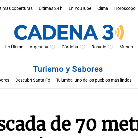
ltimas coberturas
Últimas 24 h
En YouTube
Clima
Horóscopo
Lo Último
Argentina
Córdoba
Rosario
Mundo
Turismo y Sabores
bores
Descubrí Santa Fe
Tulumba, uno de los pueblos más lindos
ascada de 70 met