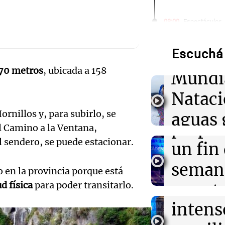
Audio.
03:00
Espectáculos
El Rayo Valleca
de neo
Icardi y la Chi
Madrid
Escuchá 
compit
70 metros
, ubicada a 158
Mundi
02:04
Tecnología
Audio.
Descuentos de 
Nataci
entradas para
Mendo
Disrupt 2026 
ornillos y, para subirlo, se
aguas 
prepar
l Camino a la Ventana,
02:03
Tecnología
frente 
 sendero, se puede estacionar.
Vogue World se
Audio.
un fin
Francisco: un g
Moren
entre tecnolog
Galleg
seman
 en la provincia porque está
Turno Noch
enfren
ud física
para poder transitarlo.
y prot
Episodios
01:59
Mundo
Audio.
Laura Galván br
intens
ley de 
Centroamerica
el Sen
establece nuevo