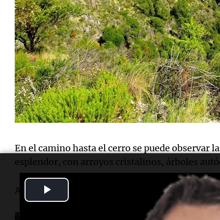
En el camino hasta el cerro se puede observar 
esplendor, con arroyos cristalinos, árboles aut
Play
A su vez, cabe decir que el cerro tiene una altur
Video