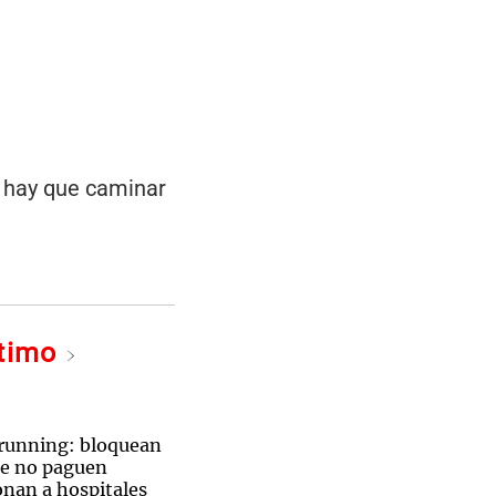
r, hay que caminar
ltimo
 running: bloquean
ue no paguen
onan a hospitales