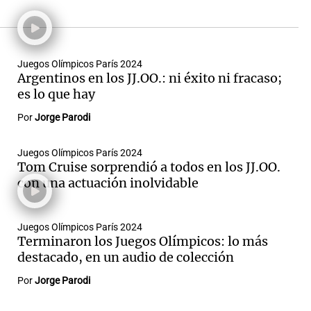
auténtico especialista: Jorge
Parodi, uno de los periodistas
deportivos más
experimentados del país.
Seguí en detalle de la
Juegos Olímpicos París 2024
Argentinos en los JJ.OO.: ni éxito ni fracaso;
actuación de los
es lo que hay
representantes argentinos y
viví la pasión de los Juegos
Por
Jorge Parodi
Olímpicos París 2024 por
Cadena 3 Argentina.
Juegos Olímpicos París 2024
Tom Cruise sorprendió a todos en los JJ.OO.
con una actuación inolvidable
Juegos Olímpicos París 2024
Terminaron los Juegos Olímpicos: lo más
destacado, en un audio de colección
Por
Jorge Parodi