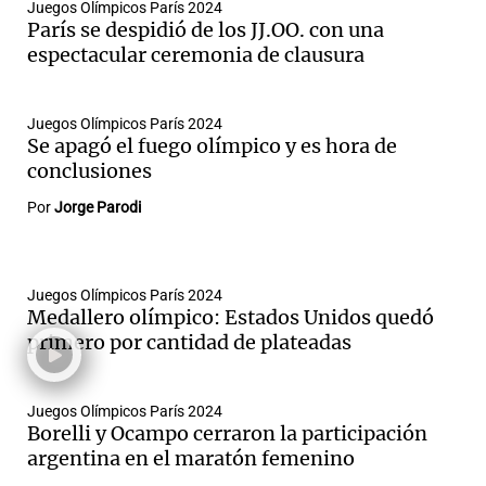
Juegos Olímpicos París 2024
París se despidió de los JJ.OO. con una
espectacular ceremonia de clausura
Notas
s
Notas
Juegos Olímpicos París 2024
La Sole en
Se apagó el fuego olímpico y es hora de
ial
Mundial 2026
Cadena 3
conclusiones
Por
Jorge Parodi
Juegos Olímpicos París 2024
Medallero olímpico: Estados Unidos quedó
primero por cantidad de plateadas
Juegos Olímpicos París 2024
Borelli y Ocampo cerraron la participación
argentina en el maratón femenino