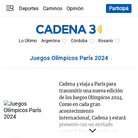
Deportes
Caminos
Opinión
Participá
Programas
Últimas coberturas
Últimas 24 h
En YouTube
Clima
Horóscopo
Lo Último
Argentina
Córdoba
Rosario
Juegos Olímpicos París 2024
Cadena 3 viaja a París para
transmitir una nueva edición
de los Juegos Olímpicos 2024.
Como en cada gran
acontecimiento
internacional, Cadena 3 estará
presente con un enviado
especial. Desde Francia, un