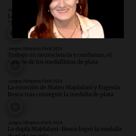
Juegos Olímpicos París 2024
La segunda medalla llegó desde el agua:
"Hay plata"
Por
Jorge Parodi
Juegos Olímpicos París 2024
Trabajo en neurociencia y confianza, el
secreto de los medallistas de plata
Juegos Olímpicos París 2024
La emoción de Mateo Majdalani y Eugenia
Bosco tras conseguir la medalla de plata
Juegos Olímpicos París 2024
La dupla Majdalani-Bosco logró la medalla
de plata en vela