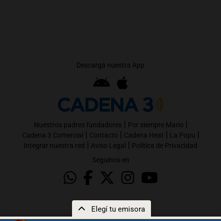
Descargá nuestra App
|
|
Nuestros padres fundadores
Por siempre Mario
|
|
|
|
Cadena 3 Comercial
Contacto
Cadena Heat
La Popu
|
|
Integrar nuestra red
Aviso Legal
Política de Privacidad
Seguinos en
Elegí tu emisora