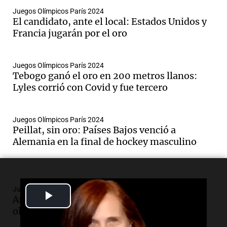
Juegos Olímpicos París 2024
El candidato, ante el local: Estados Unidos y
Francia jugarán por el oro
Juegos Olímpicos París 2024
Tebogo ganó el oro en 200 metros llanos:
Lyles corrió con Covid y fue tercero
Juegos Olímpicos París 2024
Peillat, sin oro: Países Bajos venció a
Alemania en la final de hockey masculino
Juegos Olímpicos París 2024
Play
Argentina y vela, una historia de amor
olímpico de los últimos años
Video