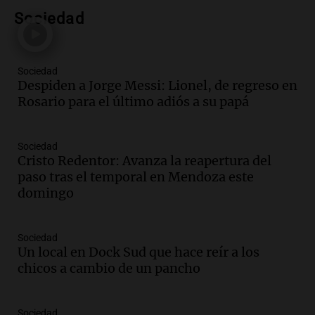
Audio.
Tragedia en Mendoza: un muerto
Sociedad
y cinco heridos tras caer dos autos desde
un puente
Una mañana para todos
Episodios
Sociedad
Despiden a Jorge Messi: Lionel, de regreso en
Audio.
Messi llegará esta noche a
Rosario para el último adiós a su papá
Rosario para acompañar a su familia
tras la muerte de su papá
Una mañana para todos
Sociedad
Episodios
Cristo Redentor: Avanza la reapertura del
Audio.
Ley de Propiedad Privada: el revés
paso tras el temporal en Mendoza este
en el Congreso expuso una debilidad
domingo
comunicacional del Gobierno
Una mañana para todos
Episodios
Sociedad
Un local en Dock Sud que hace reír a los
Audio.
Casabindo se prepara para una
chicos a cambio de un pancho
celebración única: 30.000 turistas y el
tradicional Toreo de la Vincha
Una mañana para todos
Sociedad