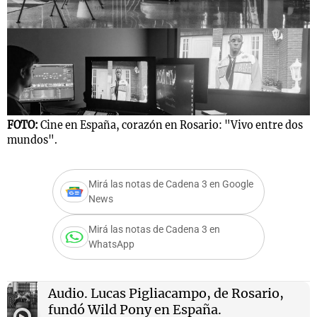
Notas
s
Notas
La Sole en
ial
Mundial 2026
Cadena 3
FOTO:
Cine en España, corazón en Rosario: "Vivo entre dos
mundos".
Mirá las notas de Cadena 3 en Google
News
Mirá las notas de Cadena 3 en
WhatsApp
Audio.
Lucas Pigliacampo, de Rosario,
fundó Wild Pony en España.