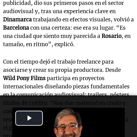
publicidad, dio sus primeros pasos en el sector
audiovisual y, tras una experiencia clave en
Dinamarca
trabajando en efectos visuales, volvió a
Barcelona
con una certeza: ese era su lugar. “Es
una ciudad que siento muy parecida a
Rosario
, en
tamaño, en ritmo”, explicó.
Con el tiempo dejó el trabajo freelance para
asociarse y crear su propia productora. Desde
Wild Pony Films
participa en proyectos
internacionales diseñando piezas fundamentales
en la comunicación audiovisual: trailers, pósters,
títulos de crédito. “Nos dan material en crudo y
construimos la identidad visual de la historia”,
Play
resumió. Su trabajo, muchas veces invisible para
el gran público, es parte esencial de cómo las
Video
producciones llegan a las audiencias.