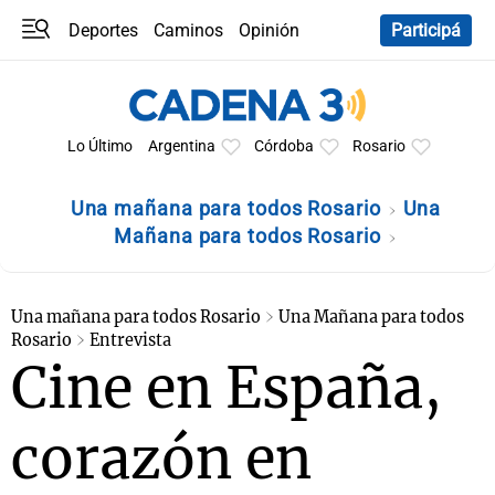
Deportes
Caminos
Opinión
Participá
Programas
Últimas coberturas
Últimas 24 h
En YouTube
Clima
Horóscopo
Lo Último
Argentina
Córdoba
Rosario
Una mañana para todos Rosario
Una
Mañana para todos Rosario
Una mañana para todos Rosario
Una Mañana para todos
Rosario
Entrevista
Cine en España,
corazón en