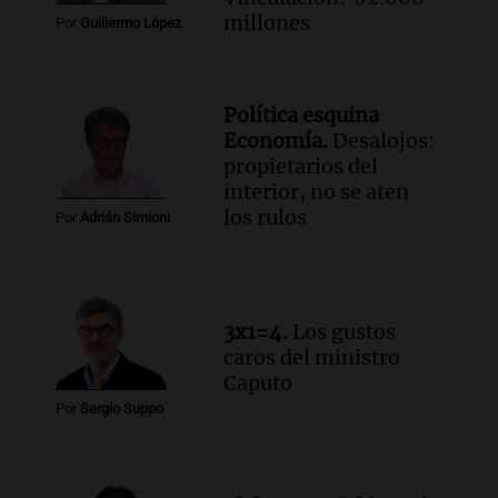
Una mañana para todos
millones
Por
Guillermo López
Episodios
Audio.
El orgullo y el sueño argentino de
Jorge Messi en una entrevista con Rony
Política esquina
Vargas en 2007
Economía.
Desalojos:
Una mañana para todos
propietarios del
Episodios
interior, no se aten
Audio.
El abuelo de Agostina Vega, tras
los rulos
Por
Adrián Simioni
las nuevas detenciones: "En esa casa
todos tenían algo que ver"
Una mañana para todos
Episodios
3x1=4.
Los gustos
Audio.
Una nutricionista derribó el mito
caros del ministro
del desayuno ideal: qué alimentos
Caputo
conviene priorizar
Por
Sergio Suppo
Una mañana para todos
Episodios