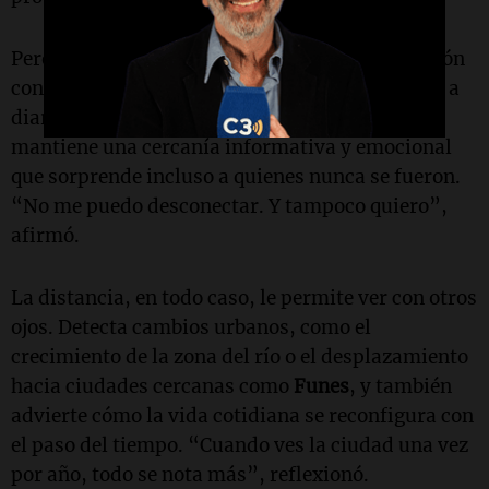
Pero si algo permanece inalterable es su conexión
con
Argentina
.
Pigliacampo
sigue la actualidad a
diario, escucha radio local cada mañana y
mantiene una cercanía informativa y emocional
que sorprende incluso a quienes nunca se fueron.
“No me puedo desconectar. Y tampoco quiero”,
afirmó.
La distancia, en todo caso, le permite ver con otros
ojos. Detecta cambios urbanos, como el
crecimiento de la zona del río o el desplazamiento
hacia ciudades cercanas como
Funes
, y también
advierte cómo la vida cotidiana se reconfigura con
el paso del tiempo. “Cuando ves la ciudad una vez
por año, todo se nota más”, reflexionó.