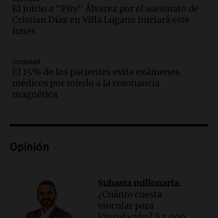
Episodios
El juicio a "Pity" Álvarez por el asesinato de
Audio.
Borges, abogada de Pourrain:
Cristian Díaz en Villa Lugano iniciará este
"Tres hombres se lo llevaron para
lunes
hacerle preguntas y nunca regresó"
Una mañana para todos
Sociedad
Episodios
El 15% de los pacientes evita exámenes
Audio.
Voluntarios limpiaron 9.000
médicos por miedo a la resonancia
metros del río Suquía y retiraron hasta
magnética
800 kilos de basura por jornada
Una mañana para todos
Episodios
Audio.
La historia de la servilleta que
firmó Jorge Messi para el primer
Opinión
contrato de Leo con Barcelona
Una mañana para todos
Episodios
Subasta millonaria.
¿Cuánto cuesta
Audio.
Joan Gaspart: "Sin Jorge, no sé si
vincular para
Messi hubiera llegado adonde llegó"
Vinculación? $2.000