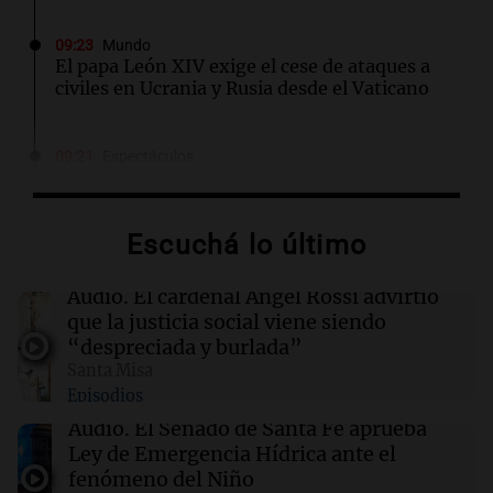
09:23
Mundo
El papa León XIV exige el cese de ataques a
civiles en Ucrania y Rusia desde el Vaticano
09:21
Espectáculos
Carlos Rottemberg presenta "Pasen y Lean",
su obra sobre 50 años en el teatro argentino
Escuchá lo último
09:20
Sociedad
Un local en Dock Sud que hace reír a los chicos
Audio.
El cardenal Ángel Rossi advirtió
a cambio de un pancho
que la justicia social viene siendo
“despreciada y burlada”
Santa Misa
09:14
Sociedad
Episodios
El juicio a "Pity" Álvarez por el asesinato de
Cristian Díaz en Villa Lugano iniciará este
Audio.
El Senado de Santa Fe aprueba
lunes
Ley de Emergencia Hídrica ante el
fenómeno del Niño