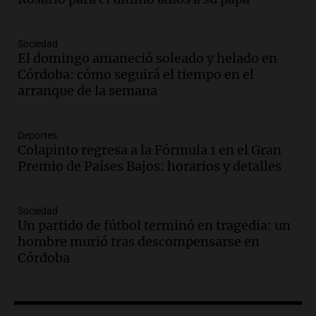
imaginamos"
Una Mañana para todos Rosario
Sociedad
Episodios
El domingo amaneció soleado y helado en
Audio.
Nahuel Pennisi y la huella de
Córdoba: cómo seguirá el tiempo en el
Mercedes Sosa: "La emoción es el filtro
arranque de la semana
máximo".
Una Mañana para todos Rosario
Episodios
Deportes
Colapinto regresa a la Fórmula 1 en el Gran
Audio.
Orellana Lucca celebró su peña
Premio de Países Bajos: horarios y detalles
de folclore en Córdoba
Tarde y Media
Episodios
Sociedad
Un partido de fútbol terminó en tragedia: un
Audio.
Trágico accidente en Mendoza:
hombre murió tras descompensarse en
un muerto y varios heridos tras caída de
Córdoba
vehículos desde un puente
Panorama Federal
Episodios