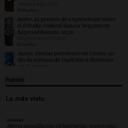
Amamos Argentina
22:00
Viva la Radio Rosario
Episodios
Madres pidieron por la Ley Joaquín en
Rosario: "Nos arrancaron lo más sagrado"
Audio.
El gerente de Exponenciar visitó
el Estudio Federal Sancor Seguros en
Aapresid Rosario 2026.
21:54
Mundo
Congreso Aapresid 2026
Líderes indígenas guatemaltecos liberados
Episodios
tras 15 meses de prisión sin juicio
Audio.
Fiestas patronales de Ticino: un
fin de semana de tradición y diversión
en el campo
Panorama Federal
Episodios
Podcast
Audio.
Preparativos para la feria en La
Bulalle, Córdoba: actividades y horarios
Lo más visto
de apertura
Panorama Federal
Episodios
Sociedad
Audio.
Río Gallegos enfrenta secuelas de
Alerta amarilla por ciclogénesis: tormentas,