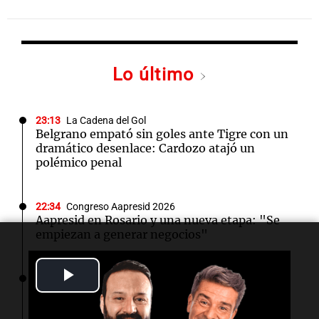
Lo último
23:13
La Cadena del Gol
Belgrano empató sin goles ante Tigre con un
dramático desenlace: Cardozo atajó un
polémico penal
22:34
Congreso Aapresid 2026
Aapresid en Rosario y una nueva etapa: "Se
empiezan a generar negocios"
Play
22:31
Amamos Argentina
El "tarareo conceptual", un delirio que se
Video
vuelve arte con la música de las palabras