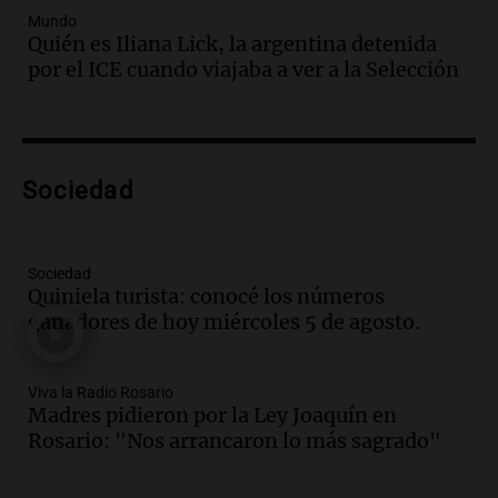
Audio.
Un trabajador herido tras caer a
Mundo
Quién es Iliana Lick, la argentina detenida
un pozo de 17 metros en Nueva Córdoba
por el ICE cuando viajaba a ver a la Selección
Panorama Federal
Episodios
Audio.
Lanzamiento del Tigo 7 CSH: el
nuevo híbrido enchufable de Chery llega
Sociedad
al mercado argentino
Panorama Federal
Episodios
Sociedad
Audio.
Perito Moreno recibe la Copa
Quiniela turista: conocé los números
Mundial de Natación de Invierno con
ganadores de hoy miércoles 5 de agosto.
récords y atletas de 20 países
Amamos Argentina
Episodios
Viva la Radio Rosario
Audio.
Conductor imputado por
Madres pidieron por la Ley Joaquín en
accidente fatal en San Luis dejó tres
Rosario: "Nos arrancaron lo más sagrado"
jóvenes muertos y un herido grave
Panorama Federal