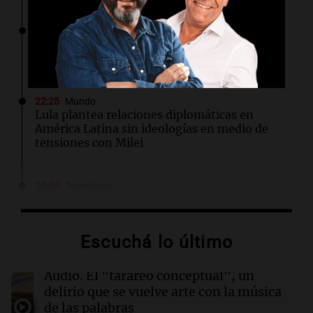
22:26
Sociedad
Quiniela turista: conocé los números
ganadores de hoy miércoles 5 de agosto.
22:25
Mundo
Lula plantea relaciones diplomáticas en
América Latina sin ideologías en medio de
tensiones con Milei
22:04
Tecnología
Nikita Bier renuncia como jefe de producto de
X tras un año en el cargo
Escuchá lo último
22:03
Tecnología
Descuentos de hasta $400 en entradas para
Audio.
El "tarareo conceptual", un
TechCrunch Disrupt 2026 hasta el viernes
delirio que se vuelve arte con la música
de las palabras