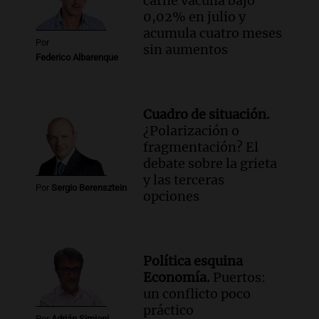
carne vacuna bajó
Fe relativiza el impacto del fallo sobre
0,02% en julio y
jubilaciones en la provincia
acumula cuatro meses
Panorama Federal
Por
sin aumentos
Episodios
Federico Albarenque
Cuadro de situación.
¿Polarización o
fragmentación? El
debate sobre la grieta
y las terceras
Por
Sergio Berensztein
opciones
Política esquina
Economía.
Puertos:
un conflicto poco
práctico
Por
Adrián Simioni