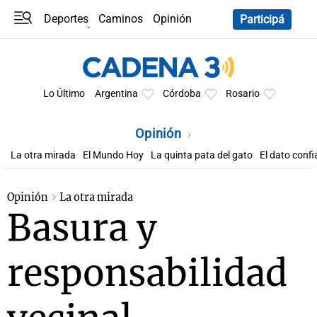
Deportes
Caminos
Opinión
Participá
Programas
Últimas coberturas
Últimas 24 h
En YouTube
Clima
Horóscopo
Lo Último
Argentina
Córdoba
Rosario
Opinión
La otra mirada
El Mundo Hoy
La quinta pata del gato
El dato confi
Opinión
La otra mirada
Basura y
responsabilidad