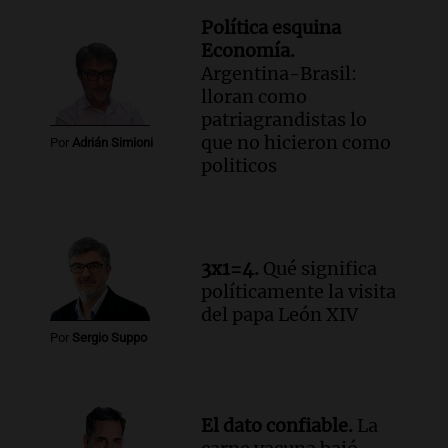
enriquecer su formación educativa
Panorama Federal
Política esquina
Episodios
Economía.
Argentina-Brasil:
Audio.
La Universidad de Milán y su
lloran como
colaboración con la municipalidad para
patriagrandistas lo
la educación y parques
que no hicieron como
Panorama Federal
Por
Adrián Simioni
politicos
Episodios
Audio.
El papamóvil de Juan Pablo II
revive con la visita de León XIV y una
historia nacida en Córdoba
Viva la Radio
3x1=4.
Qué significa
Episodios
políticamente la visita
Audio.
Monseñor Fenoy celebra la visita
del papa León XIV
de León XIV a Argentina y reflexiona
Por
Sergio Suppo
sobre su impacto espiritual
Panorama Federal
Episodios
El dato confiable.
La
Audio.
El ministro de Economía de Santa