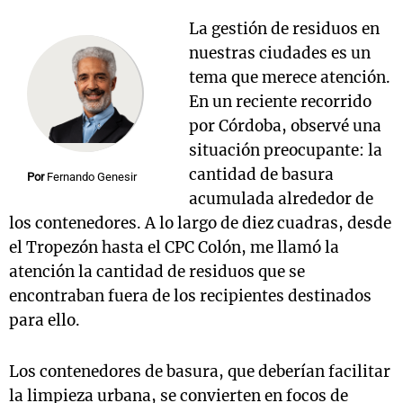
La gestión de residuos en
nuestras ciudades es un
tema que merece atención.
Notas
s
Notas
En un reciente recorrido
La Sole en
por Córdoba, observé una
ial
Mundial 2026
Cadena 3
situación preocupante: la
cantidad de basura
Por
Fernando Genesir
acumulada alrededor de
los contenedores. A lo largo de diez cuadras, desde
el Tropezón hasta el CPC Colón, me llamó la
atención la cantidad de residuos que se
encontraban fuera de los recipientes destinados
para ello.
Los contenedores de basura, que deberían facilitar
la limpieza urbana, se convierten en focos de