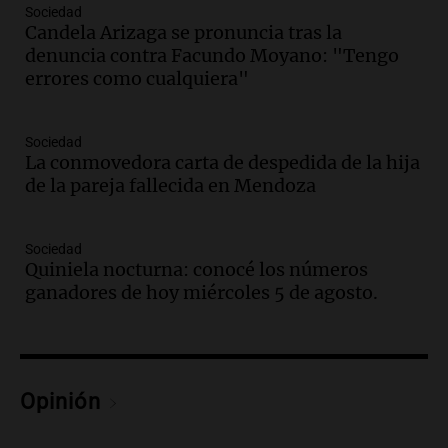
Episodios
Sociedad
Candela Arizaga se pronuncia tras la
Audio.
Historiador de la UBA celebró la
denuncia contra Facundo Moyano: "Tengo
marcha atrás en la Ley de Tierras:
errores como cualquiera"
“Frenamos un saqueo de recursos”
Amamos Argentina
Episodios
Sociedad
Audio.
Ahyre estuvo en el Estudio
La conmovedora carta de despedida de la hija
Federal Sancor Seguros y adelantó su
de la pareja fallecida en Mendoza
nuevo tema a Cadena 3 Rosario.
Viva la Radio Rosario
Sociedad
Episodios
Quiniela nocturna: conocé los números
Audio.
Cierre del Paso Internacional
ganadores de hoy miércoles 5 de agosto.
Cristo Redentor por acumulación de
nieve se extiende a 22 días
Panorama Federal
Episodios
Opinión
Audio.
Estudiantes de Italia realizan
prácticas docentes en Córdoba para