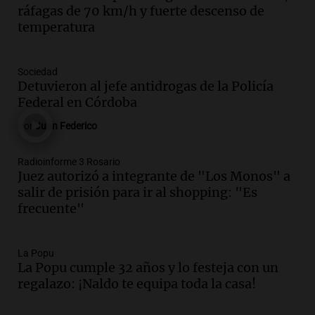
lluvias, senadores manifiestan
ráfagas de 70 km/h y fuerte descenso de
oposición a ley de tierras
temperatura
Panorama Federal
Episodios
Audio.
Mendoza celebra la apertura del
Sociedad
centro de esquí Penitentes Park tras
Detuvieron al jefe antidrogas de la Policía
siete años de cierre por falta de nieve
Federal en Córdoba
Panorama Federal
Por
Juan Federico
Episodios
Audio.
Madres en Rosario piden por la
Radioinforme 3 Rosario
Juez autorizó a integrante de "Los Monos" a
ley Joaquín.
salir de prisión para ir al shopping: "Es
Viva la Radio Rosario
frecuente"
Episodios
Audio.
Juan Pedro Colombo, rematador
de hacienda: “Las tecnologías no
La Popu
La Popu cumple 32 años y lo festeja con un
reemplazan el contacto con la gente”
regalazo: ¡Naldo te equipa toda la casa!
La Argentina, hoy
Episodios