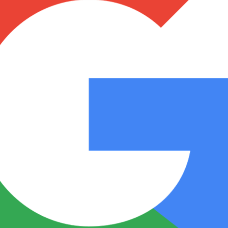
Notas
Notas
No
e en Cadena 3
El huracán de Arequito
Cadena 3 en