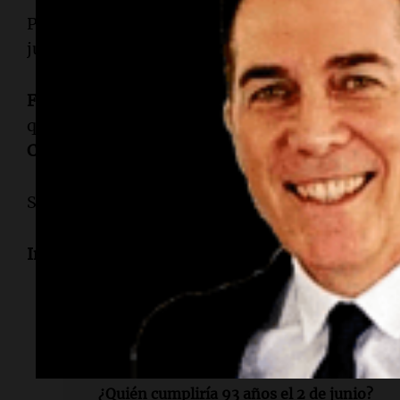
Para recordar su obra, se sugiere escuchar
"Bala
junto a
Piazzolla
en 1969.
Ferrer
describió su obra como una mezcla de locu
que estoy piantado, piantado, piantado. No ves 
Callao
, que un corso de astronautas y niños con
Su legado sigue vivo en cada rincón de
Buenos A
Informe de Marcos Calligaris.
Lectura rápida
¿Quién cumpliría 93 años el 2 de junio?