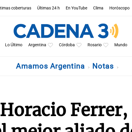
ltimas coberturas
Últimas 24 h
En YouTube
Clima
Horóscopo
Lo Último
Argentina
Córdoba
Rosario
Mundo
Amamos Argentina
Notas
Horacio Ferrer, 
l mejor aliado d