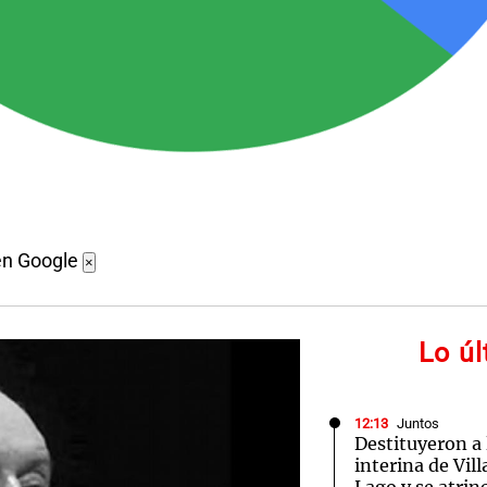
en Google
×
Lo ú
12:13
Juntos
Destituyeron a
interina de Vil