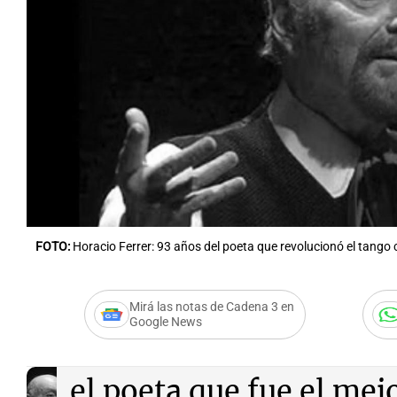
FOTO:
Horacio Ferrer: 93 años del poeta que revolucionó el tango 
Mirá las notas de Cadena 3 en
Google News
Audio.
El recuerdo de H
el poeta que fue el mej