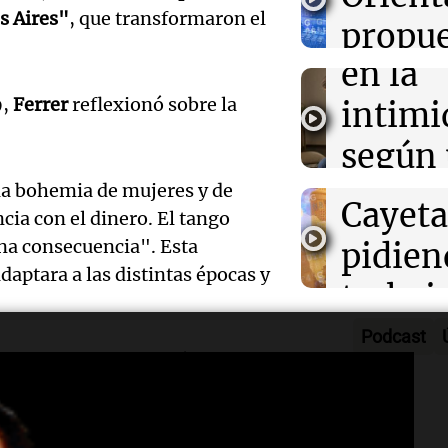
sin recibir salar
s Aires"
, que transformaron el
poblac
propue
Juntos
Episodios
en la
cultur
Audio.
9,
Ferrer
reflexionó sobre la
intimi
imperd
de fiel
según
Noticias
celebr
Episodios
inform
la bohemia de mujeres y de
Audio.
Cayet
ia con el dinero. El tango
UBA
que ha
una consecuencia". Esta
pidien
El dato conf
daptara a las distintas épocas y
reglam
trabaj
Episodios
Audio.
el rec
en Có
Podcast
iciembre de 2014, dejó un
acusa 
Kennel
Panorama F
das en el
río de la Plata
,
Episodios
Audio.
de per
los cr
lo adoptó.