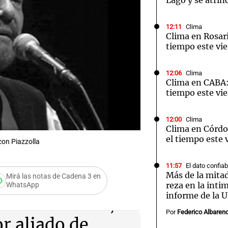
Lago y se atrin
12:11
Clima
Clima en Rosari
tiempo este vie
12:06
Clima
Clima en CABA:
tiempo este vie
12:00
Clima
Clima en Córdo
el tiempo este 
con Piazzolla
11:57
El dato confiab
Más de la mitad
Mirá las notas de Cadena 3 en
reza en la inti
WhatsApp
informe de la 
oracio Ferrer,
Por
Federico Albaren
or aliado de