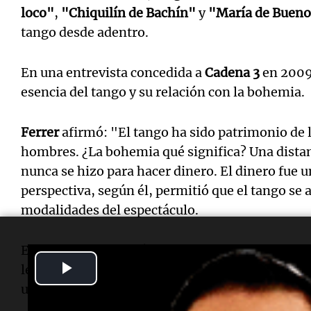
loco"
,
"Chiquilín de Bachín"
y
"María de Bueno
tango desde adentro.
En una entrevista concedida a
Cadena 3
en 200
esencia del tango y su relación con la bohemia.
Ferrer
afirmó: "El tango ha sido patrimonio de 
hombres. ¿La bohemia qué significa? Una distanc
nunca se hizo para hacer dinero. El dinero fue 
perspectiva, según él, permitió que el tango se a
modalidades del espectáculo.
El poeta, que falleció en
Buenos Aires
el 21 de d
Play
legado imborrable. Sus cenizas fueron dispersa
uniendo así su
Uruguay
natal y la
Argentina
que 
Video