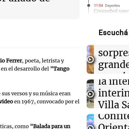
11:54
Deportes
Conmebol sanci
Audio.
Arruabarrena p
Copa Sudameri
La Bul
Escuchá 
comie
11:47
Juntos
Oncativo presen
Audio.
Nacional del Sa
sorpre
novedad de la v
Córdo
premium"
io Ferrer
, poeta, letrista y
grand
destit
en el desarrollo del
"Tango
premio
11:43
Siempre Junto
Audio.
la int
"Tiene que hab
los vis
reglamentación
de tan
interi
Kennel Club por
 sus versos y su música eran
Noticias
perros
milong
video
en 1967, convocado por el
Villa 
Episodios
Audio.
Confit
11:39
Cruz d
Mundo
Un hombre se e
la mita
de ébola más ve
Orient
se atr
áticas, como
"Balada para un