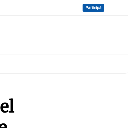
Participá
el
e