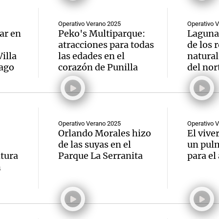
Operativo Verano 2025
Operativo 
ar en
Peko's Multiparque:
Laguna 
atracciones para todas
de los 
illa
las edades en el
natural
Lago
corazón de Punilla
del nor
Operativo Verano 2025
Operativo 
Orlando Morales hizo
El vive
de las suyas en el
un pulm
ntura
Parque La Serranita
para el
n