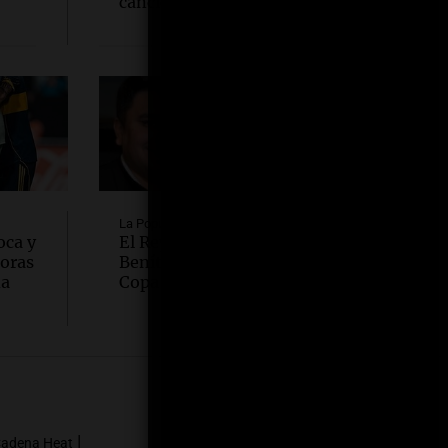
canción de Teddy Swims
La Popu
oca y
El Rey Pelusa y Francisco
oras
Benítez cantaron juntos “La
na
Copa Rota”
Seguinos en
|
adena Heat