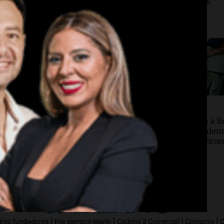
el kitesurfista
por qué no ganamos"
arecido
d
Deportes
nizarán con $2,7
Conmebol sanciona a B
nes a un hombre que
a Arruabarrena por dem
acado por dos perros en
en la Copa Sudamerica
untry
|
|
|
|
dres fundadores
Por siempre Mario
Cadena 3 Comercial
Contacto
C