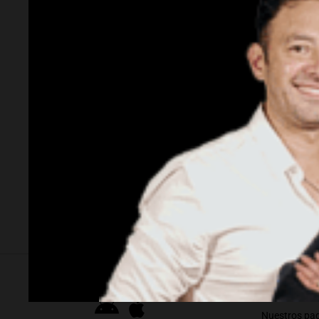
acumula 19,4% en lo que va
si es 
del año
desap
Siempre Juntos Rosario
Socieda
Lewandowski contra el
Indem
Gobierno: "Es un proyecto de
millo
país que apunta a una
fue at
Argentina extractivista"
un co
Descargá nuestra App
Nuestros pa