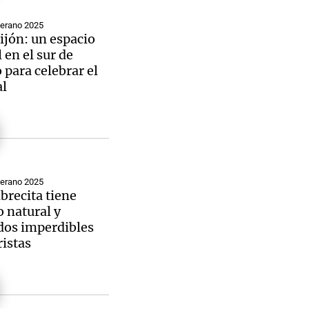
Verano 2025
ijón: un espacio
 en el sur de
 para celebrar el
Notas
al
tas
Notas
Venezuela de
 Groenlandia
Comprometidos
Madur
Verano 2025
recita tiene
 natural y
dos imperdibles
ristas