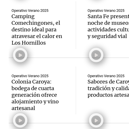
Operativo Verano 2025
Operativo Verano 2025
Camping
Santa Fe presen
Comechingones, el
noche de museo
destino ideal para
actividades cult
atravesar el calor en
y seguridad vial
Notas
Notas
Los Hornillos
Editorial
Mundial 2026
La Sol
Operativo Verano 2025
Operativo Verano 2025
Colonia Caroya:
Sabores de Caro
bodega de cuarta
tradición y calid
generación ofrece
productos artes
alojamiento y vino
artesanal