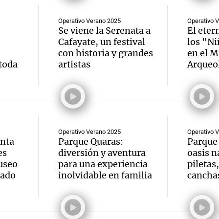
Operativo Verano 2025
Operativo 
Se viene la Serenata a
El eter
Cafayate, un festival
los "N
con historia y grandes
en el M
toda
artistas
Arqueol
Operativo Verano 2025
Operativo 
anta
Parque Quaras:
Parque
es
diversión y aventura
oasis n
useo
para una experiencia
piletas
rado
inolvidable en familia
canchas