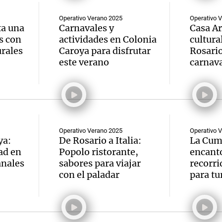
Operativo Verano 2025
Operativo 
ta una
Carnavales y
Casa Ar
s con
actividades en Colonia
cultural
urales
Caroya para disfrutar
Rosario
este verano
carnav
Notas
Notas
No
e en Cadena 3
El huracán de Arequito
Cadena 3 en
Operativo Verano 2025
Operativo 
ya:
De Rosario a Italia:
La Cumb
ad en
Popolo ristorante,
encanto
anales
sabores para viajar
recorri
con el paladar
para tu