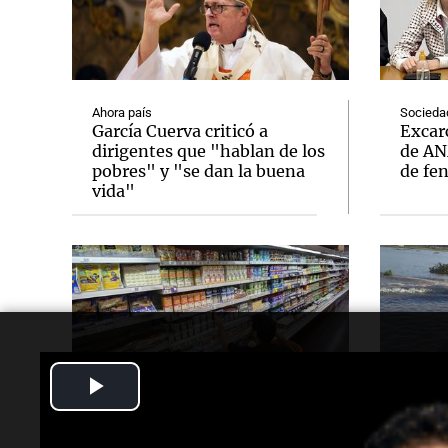
Ahora país
Socieda
García Cuerva criticó a
Excarc
dirigentes que "hablan de los
de AN
pobres" y "se dan la buena
de fe
vida"
Play
Ahora país
Socieda
La inflación en CABA se
Hallar
Video
aceleró al 2,9% en julio y
riacho