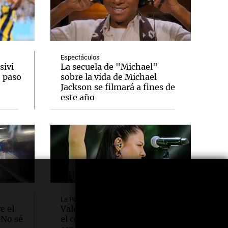
Espectáculos
sivi
La secuela de "Michael"
o paso
sobre la vida de Michael
Jackson se filmará a fines de
este año
La Popu
e el
Vale Márquez lanzó “Pierdo
"No sé
el control”, su versión de la