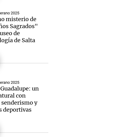
Verano 2025
no misterio de
iños Sagrados"
useo de
ogía de Salta
Verano 2025
 Guadalupe: un
atural con
, senderismo y
 deportivas