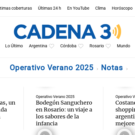
ltimas coberturas
Últimas 24 h
En YouTube
Clima
Horóscopo
Lo Último
Argentina
Córdoba
Rosario
Mundo
Operativo Verano 2025
Notas
Operativo Verano 2025
Operativo 
as, un
Bodegón Sanguchero
Costane
lda
en Rosario: un viaje a
shoppi
n
los sabores de la
argent
infancia
mejores