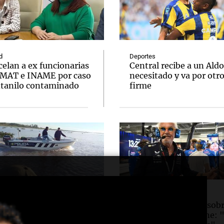
d
Deportes
elan a ex funcionarias
Central recibe a un Aldo
MAT e INAME por caso
necesitado y va por otr
ntanilo contaminado
firme
d
Deportes
on un cuerpo en el
Briatore reflexiona sobr
 Santa Fe e investigan
desempeño de Alpine: 