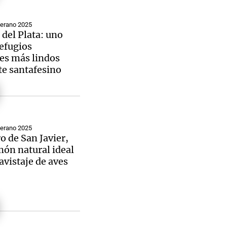
Verano 2025
del Plata: uno
refugios
es más lindos
te santafesino
Verano 2025
ro de San Javier,
ón natural ideal
 avistaje de aves