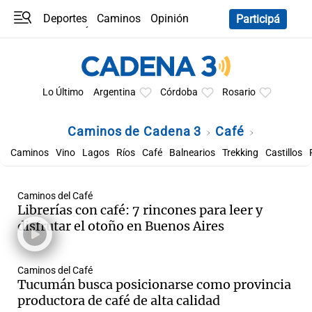
Deportes
Caminos
Opinión
Participá
Programas
Últimas coberturas
Últimas 24 h
En YouTube
Clima
Horóscopo
Lo Último
Argentina
Córdoba
Rosario
Caminos de Cadena 3
Café
Caminos
Vino
Lagos
Ríos
Café
Balnearios
Trekking
Castillos
Caminos del Café
Librerías con café: 7 rincones para leer y
disfrutar el otoño en Buenos Aires
Caminos del Café
Tucumán busca posicionarse como provincia
productora de café de alta calidad