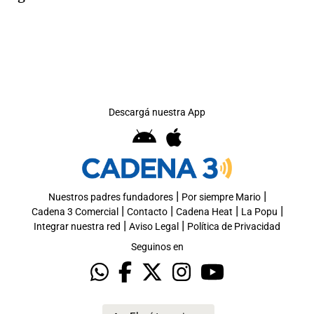
Notas
s
Notas
La Sole en
ial
Mundial 2026
Cadena 3
Descargá nuestra App
|
|
Nuestros padres fundadores
Por siempre Mario
|
|
|
|
Cadena 3 Comercial
Contacto
Cadena Heat
La Popu
|
|
Integrar nuestra red
Aviso Legal
Política de Privacidad
Seguinos en