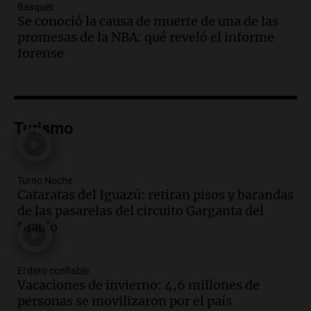
Básquet
Audio.
Nuevo desarrollo urbano y casa
Se conoció la causa de muerte de una de las
del estudiante impulsan el crecimiento
promesas de la NBA: qué reveló el informe
en Villa María
forense
Panorama Federal
Episodios
Audio.
La gran exposición de la rural de
la Bulaya abrirá sus puertas mañana con
diversas actividades y sorpresas
Turismo
Panorama Federal
Episodios
Audio.
Villa María presenta nuevos
Turno Noche
edificios y proyecta una casa del
Cataratas del Iguazú: retiran pisos y barandas
estudiante con 48 municipios
de las pasarelas del circuito Garganta del
involucrados
Diablo
Panorama Federal
Episodios
Audio.
1° gol de Rosario Central a
El dato confiable
Aldosivi (Zalazar en contra) - relato
Vacaciones de invierno: 4,6 millones de
Gato Greco
personas se movilizaron por el país
Deportes Rosario