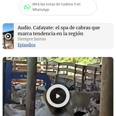
Mirá las notas de Cadena 3 en
WhatsApp
Notas
Audio.
Cafayate: el spa de cabras que
s
Notas
marca tendencia en la región
La Sole en
Siempre Juntos
ial
Mundial 2026
Cadena 3
Episodios