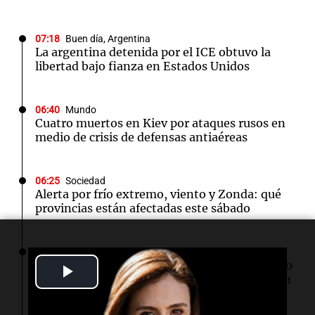
07:18
Buen día, Argentina
La argentina detenida por el ICE obtuvo la
libertad bajo fianza en Estados Unidos
06:40
Mundo
Cuatro muertos en Kiev por ataques rusos en
medio de crisis de defensas antiaéreas
06:25
Sociedad
Alerta por frío extremo, viento y Zonda: qué
provincias están afectadas este sábado
06:05
Cadena 3 Mundo
Todd Blanche fue confirmado como secretario
Play
de Justicia de Trump en una ajustada votación
Video