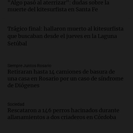
intensas y su legado en la revolución
"Algo pasó al aterrizar": dudas sobre la
argentina
muerte del kitesurfista en Santa Fe
Panorama Federal
Episodios
Trágico final: hallaron muerto al kitesurfista
Audio.
El Ensamble Municipal de Música
que buscaban desde el jueves en la Laguna
Ciudadana de Córdoba deleitó a los
Setúbal
oyentes de la radio a puro tango
Amamos Argentina
Episodios
Audio.
Boletín de Calificaciones de
Siempre Juntos Rosario
Retiraran hasta 14 camiones de basura de
Marcelo Lamberti (Rosario Central 2 - 1
una casa en Rosario por un caso de síndrome
Aldosivi)
de Diógenes
Deportes Rosario
Episodios
Sociedad
Audio.
2° gol de Rosario Central a
Rescataron a 146 perros hacinados durante
Aldosivi (Campaz) - relato Gato Greco
allanamientos a dos criaderos en Córdoba
Deportes Rosario
Episodios