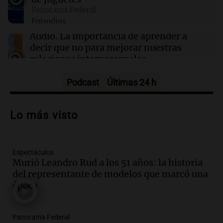
sábado 8 de agosto
Panorama Federal
Episodios
Audio.
La importancia de aprender a
decir que no para mejorar nuestras
relaciones interpersonales
Panorama Federal
Episodios
Podcast
Últimas 24 h
Audio.
Se acerca el Campeonato
Argentino del Alfajor en el Estadio de
Lo más visto
Ferro este fin de semana
Panorama Federal
Episodios
Espectáculos
Audio.
El evento más federal del año
Murió Leandro Rud a los 51 años: la historia
reunirá a más de 80 expositores con
del representante de modelos que marcó una
sabores únicos
época
Panorama Federal
Episodios
Audio.
Mariano Moreno: pasiones
Panorama Federal