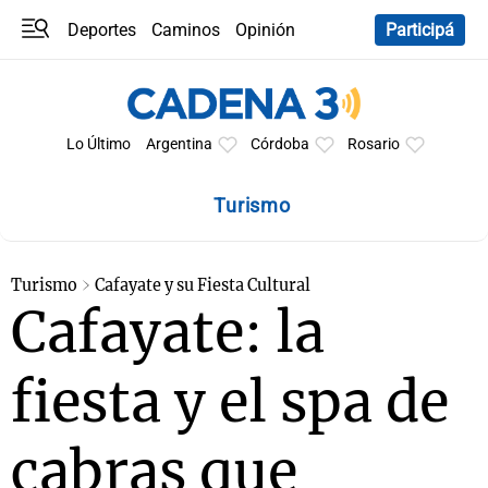
Deportes
Caminos
Opinión
Participá
Programas
Últimas coberturas
Últimas 24 h
En YouTube
Clima
Horóscopo
Lo Último
Argentina
Córdoba
Rosario
Turismo
Turismo
Cafayate y su Fiesta Cultural
Cafayate: la
fiesta y el spa de
cabras que