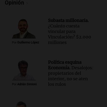
Bulaya este sábado
Opinión
Panorama Federal
Episodios
Audio.
Denuncias por represión en el
Subasta millonaria.
Congreso y evacuación por derrame de
¿Cuánto cuesta
oxígeno en Montecastro
vincular para
Panorama Federal
Vinculación? $2.000
Episodios
millones
Por
Guillermo López
Audio.
Río Gallegos reporta frío extremo
y llega avión para escuelas de la décima
brigada aérea
Política esquina
Panorama Federal
Economía.
Desalojos:
Episodios
propietarios del
Audio.
La justicia reconoce al COVID
interior, no se aten
como enfermedad laboral tras la muerte
los rulos
Por
Adrián Simioni
de un docente
Panorama Federal
Episodios