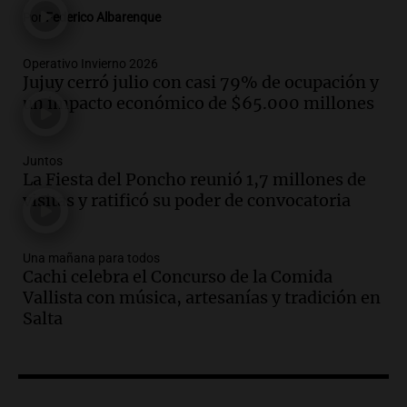
Episodios
Por
Federico Albarenque
Audio.
Recomendaciones de vino
bonarda para disfrutar el fin de semana
Operativo Invierno 2026
Jujuy cerró julio con casi 79% de ocupación y
en Mendoza
un impacto económico de $65.000 millones
Panorama Federal
Episodios
Audio.
Mañana inicia la gran exposición
Juntos
en la Sociedad Rural de Bulaya con
La Fiesta del Poncho reunió 1,7 millones de
actividades para toda la familia
visitas y ratificó su poder de convocatoria
Panorama Federal
Episodios
Una mañana para todos
Audio.
Villa María presenta nuevos
Cachi celebra el Concurso de la Comida
edificios y una casa del estudiante para
Vallista con música, artesanías y tradición en
jóvenes de la región
Salta
Panorama Federal
Episodios
Audio.
Preparativos finales para la gran
exposición en la sociedad rural de