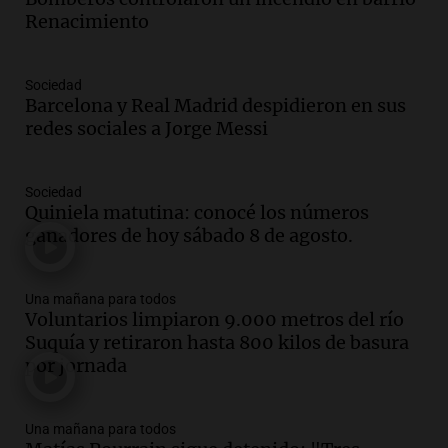
Episodios
Renacimiento
Audio.
El orgullo y el sueño argentino de
Jorge Messi en una entrevista con Rony
Sociedad
Vargas en 2007
Barcelona y Real Madrid despidieron en sus
Una mañana para todos
redes sociales a Jorge Messi
Episodios
Audio.
El abuelo de Agostina Vega, tras
las nuevas detenciones: "En esa casa
Sociedad
Quiniela matutina: conocé los números
todos tenían algo que ver"
ganadores de hoy sábado 8 de agosto.
Una mañana para todos
Episodios
Audio.
Una nutricionista derribó el mito
Una mañana para todos
del desayuno ideal: qué alimentos
Voluntarios limpiaron 9.000 metros del río
conviene priorizar
Suquía y retiraron hasta 800 kilos de basura
Una mañana para todos
por jornada
Episodios
Audio.
Murió Jorge Messi
Una mañana para todos