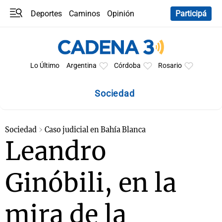
Deportes
Caminos
Opinión
Participá
Programas
Últimas coberturas
Últimas 24 h
En YouTube
Clima
Horóscopo
Lo Último
Argentina
Córdoba
Rosario
Sociedad
Sociedad
Caso judicial en Bahía Blanca
Leandro
Ginóbili, en la
mira de la