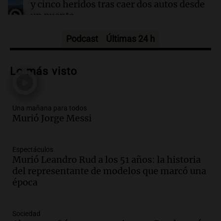
y cinco heridos tras caer dos autos desde
un puente
Una mañana para todos
Episodios
Podcast
Últimas 24 h
Audio.
Messi llegará esta noche a
Rosario para acompañar a su familia
Lo más visto
tras la muerte de su papá
Una mañana para todos
Episodios
Una mañana para todos
Audio.
Ley de Propiedad Privada: el revés
Murió Jorge Messi
en el Congreso expuso una debilidad
comunicacional del Gobierno
Una mañana para todos
Espectáculos
Episodios
Murió Leandro Rud a los 51 años: la historia
Audio.
Casabindo se prepara para una
del representante de modelos que marcó una
celebración única: 30.000 turistas y el
época
tradicional Toreo de la Vincha
Una mañana para todos
Sociedad
Episodios