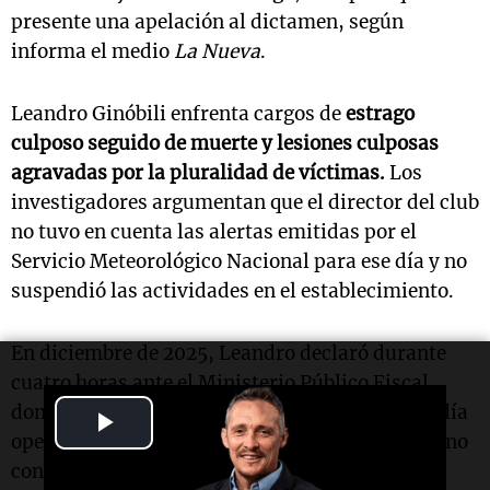
presente una apelación al dictamen, según
informa el medio
La Nueva
.
Leandro Ginóbili enfrenta cargos de
estrago
culposo seguido de muerte y lesiones culposas
agravadas por la pluralidad de víctimas.
Los
investigadores argumentan que el director del club
no tuvo en cuenta las alertas emitidas por el
Servicio Meteorológico Nacional para ese día y no
suspendió las actividades en el establecimiento.
En diciembre de 2025, Leandro declaró durante
cuatro horas ante el Ministerio Público Fiscal,
donde expuso que desconocía que el club no podía
Play
operar ese día, aunque reconoció que sabía que no
Video
contaba con la habilitación correspondiente.