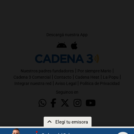
Descargá nuestra App
|
|
Nuestros padres fundadores
Por siempre Mario
|
|
|
|
Cadena 3 Comercial
Contacto
Cadena Heat
La Popu
|
|
Integrar nuestra red
Aviso Legal
Política de Privacidad
Seguinos en
Elegí tu emisora