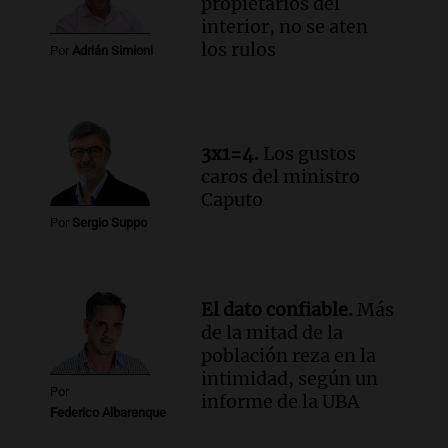
propietarios del
conectividad fronteriza, aérea y digital
interior, no se aten
con Jujuy
los rulos
Por
Adrián Simioni
Panorama Federal
Episodios
Audio.
Del fitness a la longevidad: por
qué crece el consumo de alimentos con
3x1=4.
Los gustos
proteínas
caros del ministro
Una mañana para todos
Caputo
Episodios
Por
Sergio Suppo
Audio.
Investigan un asalto millonario a
la cooperativa Talamochita en Villa
María
Panorama Federal
El dato confiable.
Más
Episodios
de la mitad de la
población reza en la
intimidad, según un
Por
informe de la UBA
Federico Albarenque