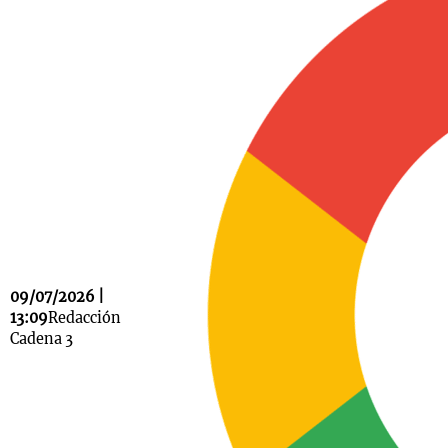
Notas
s
Notas
La Sole en
ial
Mundial 2026
Cadena 3
09/07/2026 |
13:09
Redacción
Cadena 3