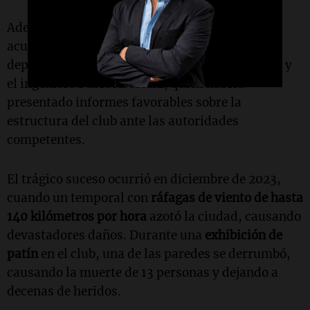
Además de Leandro, también enfrentan
acusaciones
Laura Fabiana Soberón
, jefa del
departamento de Habilitaciones del municipio, y
el ingeniero
Pablo Ascolani
, quien habría
presentado informes favorables sobre la
estructura del club ante las autoridades
competentes.
El trágico suceso ocurrió en diciembre de 2023,
cuando un temporal con
ráfagas de viento de hasta
140 kilómetros por hora
azotó la ciudad, causando
devastadores daños. Durante una
exhibición de
patín
en el club, una de las paredes se derrumbó,
causando la muerte de 13 personas y dejando a
decenas de heridos.