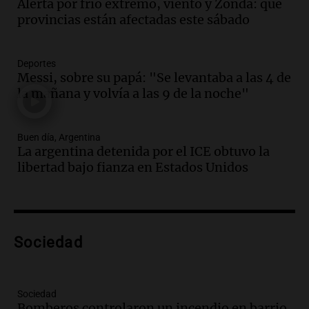
Alerta por frío extremo, viento y Zonda: qué
Audio.
Borges, abogada de Pourrain:
provincias están afectadas este sábado
"Tres hombres se lo llevaron para
hacerle preguntas y nunca regresó"
Una mañana para todos
Deportes
Episodios
Messi, sobre su papá: "Se levantaba a las 4 de
la mañana y volvía a las 9 de la noche"
Audio.
Voluntarios limpiaron 9.000
metros del río Suquía y retiraron hasta
800 kilos de basura por jornada
Buen día, Argentina
Una mañana para todos
La argentina detenida por el ICE obtuvo la
Episodios
libertad bajo fianza en Estados Unidos
Audio.
La historia de la servilleta que
firmó Jorge Messi para el primer
contrato de Leo con Barcelona
Una mañana para todos
Episodios
Sociedad
Audio.
Joan Gaspart: "Sin Jorge, no sé si
Messi hubiera llegado adonde llegó"
Sociedad
Una mañana para todos
Bomberos controlaron un incendio en barrio