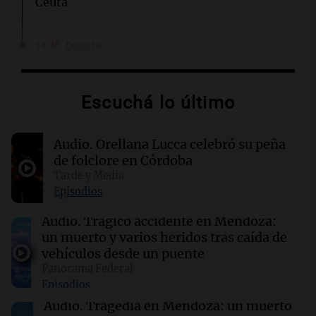
Ceuta
14:45
Deportes
Racing se mide ante Argentinos Juniors tras
caída con Tigre en el Torneo Clausura
Escuchá lo último
14:36
Mundo
Controles fronterizos en España para viajeros
Audio.
Orellana Lucca celebró su peña
italianos tras sanciones de Italia
de folclore en Córdoba
Tarde y Media
14:23
Una mañana para todos
Episodios
Voluntarios limpiaron 9.000 metros del río
Suquía y retiraron hasta 800 kilos de basura
Audio.
Trágico accidente en Mendoza:
por jornada
un muerto y varios heridos tras caída de
vehículos desde un puente
Panorama Federal
14:22
Una mañana para todos
Episodios
Matías Pourrain sigue detenido: "Tres
hombres se lo llevaron para hacerle preguntas
Audio.
Tragedia en Mendoza: un muerto
y nunca regresó"