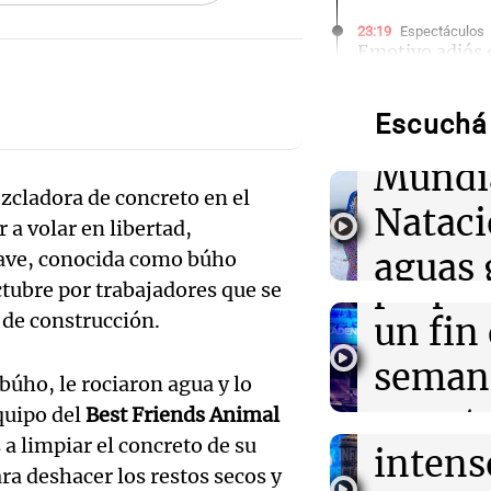
Audio.
23:19
Espectáculos
Emotivo adiós
Juani abandona 
de neo
madre
Escuchá 
compit
23:08
Mundo
Mundi
Intensas torme
Audio.
impactan Phoe
cladora de concreto en el
Nataci
ocasiones dura
 a volar en libertad,
Mendo
semana
aguas 
 ave, conocida como búho
prepar
ctubre por trabajadores que se
23:02
Política y Eco
frente 
Incidentes fren
Audio.
 de construcción.
un fin
detenidos y dos
Moren
marcha
Galleg
seman
búho, le rociaron agua y lo
Turno Noch
enfren
y prot
quipo del
Best Friends Animal
Episodios
23:02
Sociedad
Audio.
Clima en Buenos
s a limpiar el concreto de su
intens
ley de 
polar llega este
el Sen
ara deshacer los restos secos y
agosto tras to