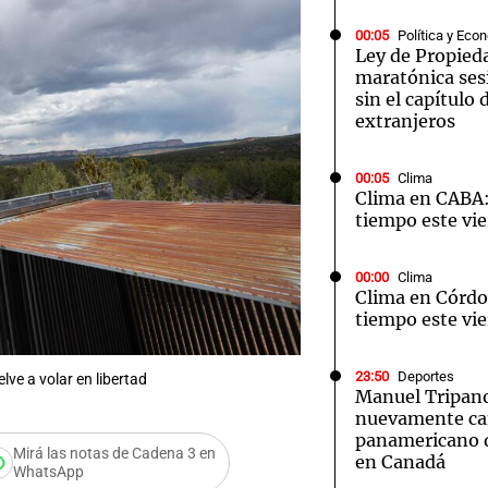
00:05
Política y Eco
Ley de Propied
maratónica ses
sin el capítulo 
extranjeros
00:05
Clima
Clima en CABA:
tiempo este vie
00:00
Clima
Clima en Córdo
tiempo este vie
23:50
Deportes
ve a volar en libertad
Manuel Tripano
nuevamente c
panamericano d
Mirá las notas de Cadena 3 en
en Canadá
WhatsApp