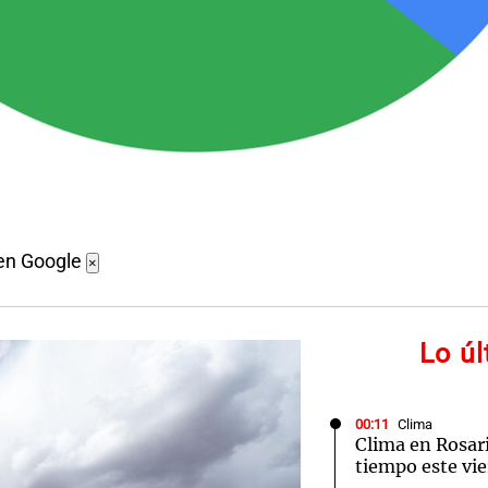
en Google
×
Lo ú
00:11
Clima
Clima en Rosari
tiempo este vie