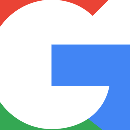
Notas
Notas
No
e en Cadena 3
El huracán de Arequito
Cadena 3 en