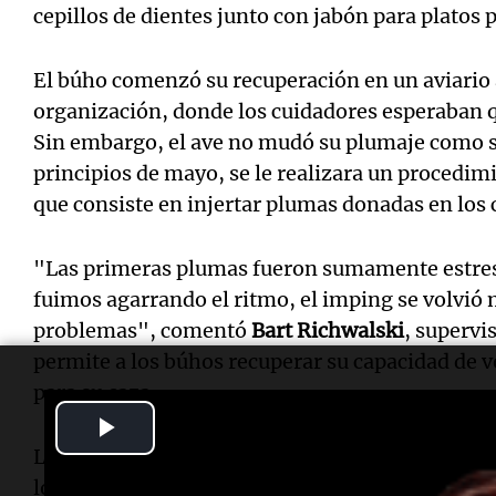
cepillos de dientes junto con jabón para platos 
El búho comenzó su recuperación en un aviario 
organización, donde los cuidadores esperaban q
Sin embargo, el ave no mudó su plumaje como se 
principios de mayo, se le realizara un proced
que consiste en injertar plumas donadas en los 
"Las primeras plumas fueron sumamente estres
fuimos agarrando el ritmo, el imping se volvió 
problemas", comentó
Bart Richwalski
, supervi
permite a los búhos recuperar su capacidad de vo
para su caza.
Play
Las plumas del búho rescatado habían quedado 
Video
lo que producía un ruido al volar. Para preparar