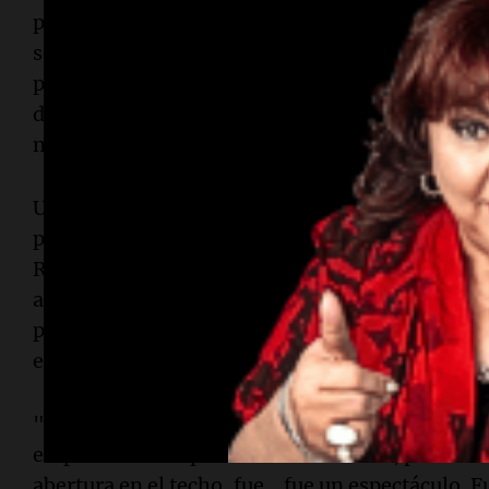
personal del santuario examinó los patrones de
semanas y recortó los cañones dañados. El ave f
plumas de un búho de tamaño similar que había 
duró alrededor de 90 minutos y resultó en la co
nuevas y una secundaria en su ala derecha.
Una vez finalizado el procedimiento, el búho fu
para recuperarse de la anestesia. Al despertar,
Richwalski utilizó un medidor de decibelios pa
aleteo y determinó que era lo suficientemente 
pudiera ser liberado. El ave se mantuvo inmóvi
el techo del aviario, luego ganó velocidad y voló 
"Se siente tan, tan bien. Creo que mi corazón por
empezaban a imponerse a la emoción, pero cuand
abertura en el techo, fue… fue un espectáculo. 