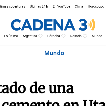
ltimas coberturas
Últimas 24 h
En YouTube
Clima
Horóscopo
Lo Último
Argentina
Córdoba
Rosario
Mundo
Mundo
tado de una
 cemento en Ut