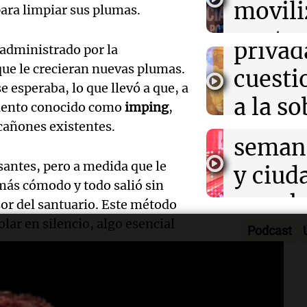
movili
Panorama F
para limpiar sus plumas.
propi
Episodios
Audio.
contra
privad
administrado por la
Mendo
kirch
ue le crecieran nuevas plumas.
cuest
prepar
esperaba, lo que llevó a que, a
Panorama F
a la s
Episodios
imiento conocido como
imping
,
un fin
cañones existentes.
digital
seman
Audio.
Argent
antes, pero a medida que le
y ciud
"Mono
Panorama F
más cómodo y todo salió sin
Audio.
march
Episodios
sor del santuario. Este método
Kapan
Conde
lar en silencio, algo esencial
contra
Podcast
adelan
tres a
de tier
show 
prisió
Panorama F
deshilachadas por el concreto,
Audio.
Rosari
Episodios
 el procedimiento de imping, el