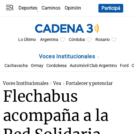
Deportes
Caminos
Opinión
Participá
Programas
Últimas coberturas
Últimas 24 h
En YouTube
Clima
Horóscopo
Lo Último
Argentina
Córdoba
Rosario
Voces Institucionales
Cachavacha
Ormay
Cordobesa
Automóvil Club Argentino
Ford
C
Voces Institucionales
Vea
Fortalecer y potenciar
Flechabus
acompaña a la