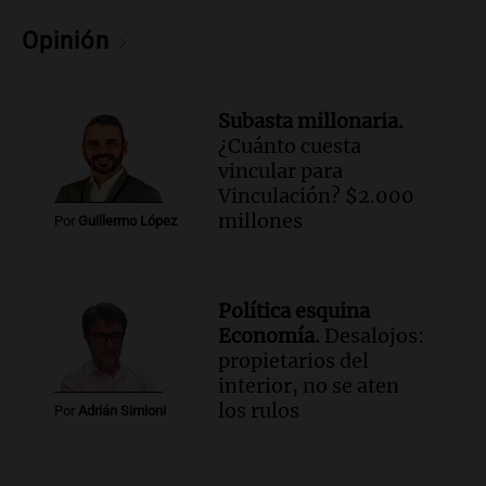
Noticias Rosario
Episodios
Opinión
Audio.
José Roccuzzo, cortes de carne y
compras de Antonella: bromas en
Rosario.
Subasta millonaria.
Ahora país
¿Cuánto cuesta
Episodios
vincular para
Audio.
José Roccuzzo, cortes de carne y
Vinculación? $2.000
compras de Antonella: bromas en
millones
Por
Guillermo López
Rosario.
Viva la Radio Rosario
Episodios
Política esquina
Audio.
Luciano Cáceres llega a Córdoba a
Economía.
Desalojos:
presentar “Paraíso”, una obra que
propietarios del
cuestiona certezas masculinas
interior, no se aten
Amamos Argentina
los rulos
Por
Adrián Simioni
Episodios