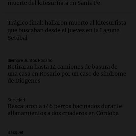
muerte del kitesurfista en Santa Fe
involucrados
Panorama Federal
Episodios
Trágico final: hallaron muerto al kitesurfista
Audio.
1° gol de Rosario Central a
que buscaban desde el jueves en la Laguna
Aldosivi (Zalazar en contra) - relato
Setúbal
Gato Greco
Deportes Rosario
Episodios
Audio.
Recomendaciones de vino
Siempre Juntos Rosario
Retiraran hasta 14 camiones de basura de
bonarda para disfrutar el fin de semana
una casa en Rosario por un caso de síndrome
en Mendoza
de Diógenes
Panorama Federal
Episodios
Audio.
Mañana inicia la gran exposición
Sociedad
en la Sociedad Rural de Bulaya con
Rescataron a 146 perros hacinados durante
actividades para toda la familia
allanamientos a dos criaderos en Córdoba
Panorama Federal
Episodios
Básquet
Audio.
Villa María presenta nuevos