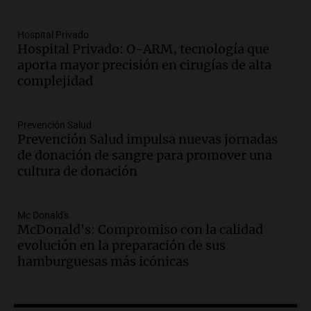
Audio.
La justicia reconoce al COVID
como enfermedad laboral tras la muerte
Hospital Privado
Hospital Privado: O-ARM, tecnología que
de un docente
aporta mayor precisión en cirugías de alta
Panorama Federal
complejidad
Episodios
Audio.
Aumento de tarifas de luz en San
Luis a partir de agosto por nueva
Prevención Salud
regulación de la energía
Prevención Salud impulsa nuevas jornadas
Panorama Federal
de donación de sangre para promover una
Episodios
cultura de donación
Audio.
Gabriela Irrazábal: “Un 35,5% de
la población del país fue a templos a
buscar ayuda el último año”
Mc Donald's
McDonald's: Compromiso con la calidad
La Argentina, hoy
evolución en la preparación de sus
Episodios
hamburguesas más icónicas
Audio.
"Algo pasó al aterrizar": dudas
sobre la muerte del kitesurfista en
Santa Fe.