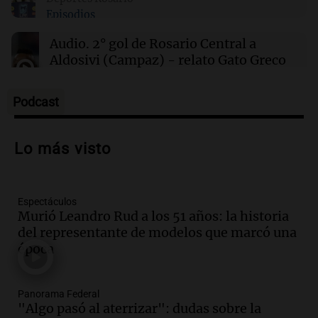
Episodios
00:32
Clima
Clima en Salta: cómo estará el tiempo este
Audio.
2° gol de Rosario Central a
sábado 8 de agosto
Aldosivi (Campaz) - relato Gato Greco
Deportes Rosario
Episodios
Podcast
Audio.
Nuevo desarrollo urbano y casa
del estudiante impulsan el crecimiento
Lo más visto
en Villa María
Panorama Federal
Episodios
Espectáculos
Audio.
La gran exposición de la rural de
Murió Leandro Rud a los 51 años: la historia
la Bulaya abrirá sus puertas mañana con
del representante de modelos que marcó una
diversas actividades y sorpresas
época
Panorama Federal
Episodios
Audio.
Villa María presenta nuevos
Panorama Federal
edificios y proyecta una casa del
"Algo pasó al aterrizar": dudas sobre la
estudiante con 48 municipios