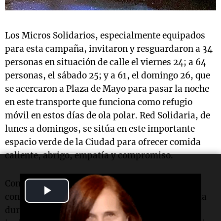
Los Micros Solidarios, especialmente equipados
para esta campaña, invitaron y resguardaron a 34
personas en situación de calle el viernes 24; a 64
personas, el sábado 25; y a 61, el domingo 26, que
se acercaron a Plaza de Mayo para pasar la noche
en este transporte que funciona como refugio
móvil en estos días de ola polar. Red Solidaria, de
lunes a domingos, se sitúa en este importante
espacio verde de la Ciudad para ofrecer comida
caliente, abrigo, empatía y compromiso.
Con esta misma premisa, por segundo año
Play
consecutivo, trabajaremos junto a Vida Solidaria
Video
durante todo junio, julio y agosto para que este