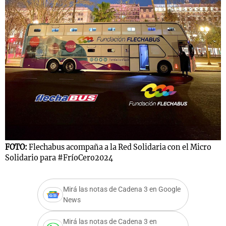
Notas
s
Notas
La Sole en
ial
Mundial 2026
Cadena 3
FOTO:
Flechabus acompaña a la Red Solidaria con el Micro
Solidario para #FríoCero2024
Mirá las notas de Cadena 3 en Google
News
Mirá las notas de Cadena 3 en