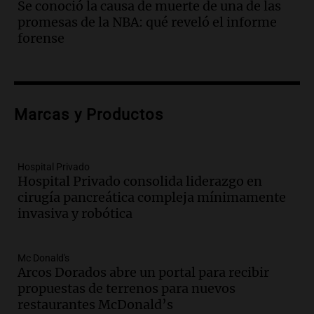
Se conoció la causa de muerte de una de las
edificios y una casa del estudiante para
promesas de la NBA: qué reveló el informe
jóvenes de la región
forense
Panorama Federal
Episodios
Audio.
Preparativos finales para la gran
exposición en la sociedad rural de
Bulaya este sábado
Marcas y Productos
Panorama Federal
Episodios
Audio.
Denuncias por represión en el
Hospital Privado
Congreso y evacuación por derrame de
Hospital Privado consolida liderazgo en
oxígeno en Montecastro
cirugía pancreática compleja mínimamente
Panorama Federal
invasiva y robótica
Episodios
Audio.
Río Gallegos reporta frío extremo
Mc Donald's
y llega avión para escuelas de la décima
Arcos Dorados abre un portal para recibir
brigada aérea
propuestas de terrenos para nuevos
Panorama Federal
restaurantes McDonald’s
Episodios