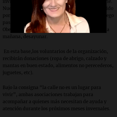
invierno menos personas duerman a la interperie.
Nuestro primer Micro Solidario, hará un recorrido
por diferentes zonas céntricas de la Ciudad y luego
pasará la noche frente a nuestro emblemático
Obelisco. Allí, las personas podrán cenar y por la
mañana, desayunar.
En esta base,los voluntarios de la organización,
recibirán donaciones (ropa de abrigo, calzado y
mantas en buen estado, alimentos no perecederos,
juguetes, etc).
Bajo la consigna “la calle no es un lugar para
vivir”, ambas asociaciones trabajan para
acompañar a quienes más necesitan de ayuda y
atención durante los próximos meses invernales.