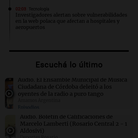
02:03
Tecnología
Investigadores alertan sobre vulnerabilidades
en la web polaca que afectan a hospitales y
aeropuertos
01:49
Mundo
Trump vuelve a intentar limitar la ciudadanía
por nacimiento con nuevas órdenes ejecutivas
Escuchá lo último
01:31
Ciencia
Audio.
El Ensamble Municipal de Música
Descubren vida inesperada en el cuerpo de
Ciudadana de Córdoba deleitó a los
Ötzi, el hombre de hielo de 5.300 años
oyentes de la radio a puro tango
Amamos Argentina
Episodios
00:55
Mundo
China se prepara para el tifón Dolphin; cierran
Audio.
Boletín de Calificaciones de
escuelas y actividades turísticas en varias
Marcelo Lamberti (Rosario Central 2 - 1
provincias
Aldosivi)
Deportes Rosario