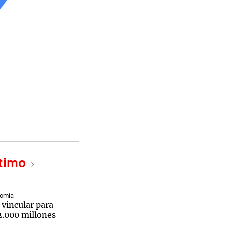
ltimo
nomía
 vincular para
2.000 millones