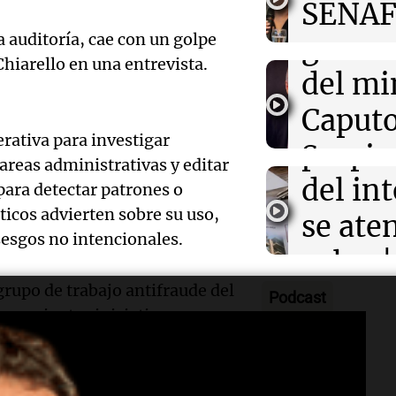
Audio.
SENAF
Radioinfor
los cuatro acus
Episodios
de Máximo Jer
a auditoría, cae con un golpe
gustos
que se
hiarello en una entrevista.
Audio.
del mi
por lo
Desalo
Caputo
Radioinfor
Episodios
erativa para investigar
propie
Sergio
Audio.
areas administrativas y editar
del int
3x1:4
para detectar patrones o
atrinc
Episodios
icos advierten sobre su uso,
se aten
la int
esgos no intencionales.
Audio.
rulos |
interi
justici
grupo de trabajo antifraude del
Adrián
Podcast
Villa 
 recientes iniciativas para
invest
Política es
gramas de
Medicaid
,
Medicare
,
Cruz d
Episodios
Audio.
estafa
les. En una reciente entrevista
aceptó
eral de Comercio
,
Andrew