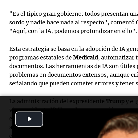
"Es el típico gran gobierno: todos presentan un
sordo y nadie hace nada al respecto", comentó C
"Aquí, con la IA, podemos profundizar en ello".
Esta estrategia se basa en la adopción de IA gen
programas estatales de
Medicaid
, automatizar t
documentos. Las herramientas de IA son útiles 
problemas en documentos extensos, aunque crít
señalando que pueden cometer errores y tener s
La administración del expresidente
Trump
y el 
vicepresidente
JD Vance
han promovido en meses
Play
endurecer las acciones contra el fraude en pro
así como en solicitudes de préstamos estudianti
Video
con
Fox News
, el presidente de la
Comisión Fed