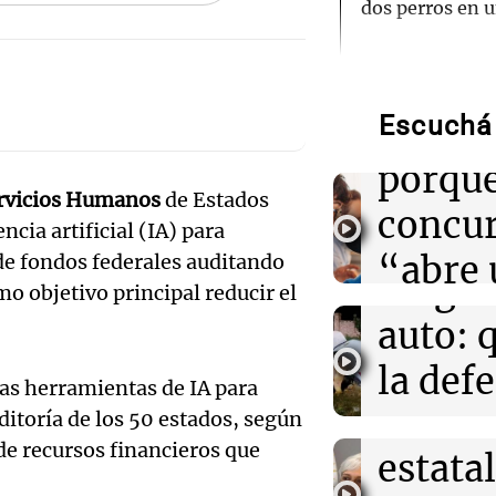
dos perros en 
Audio.
13:58
Política esqu
Hotele
Desalojos: prop
interior, no se 
Escuchá 
patroc
Por
Adrián Simioni
porque
Audio.
ervicios Humanos
de Estados
13:58
Mundo
concu
Detienen a exg
cia artificial (IA) para
Femici
Guerrero por el
“abre 
de fondos federales auditando
estudiantes de
fuego 
2014
mo objetivo principal reducir el
espacio
Audio.
auto: 
13:51
Cadena 3 Mun
creati
Exconv
Un estudio aler
la def
as herramientas de IA para
comenzó a liber
Edición 202
impacto del ca
doble
espos
itoría de los 50 estados, según
Episodios
 de recursos financieros que
estatal
acusa
13:50
Sociedad
Condenaron a p