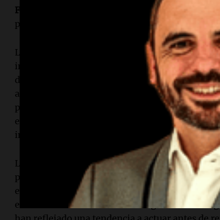
Ferguson
, destacó el uso de tecnología de IA pa
potenciales.
Los estados, gobiernos locales, organizaciones s
instituciones de educación superior que gestio
dólares en fondos federales anualmente están o
anuales. La nueva iniciativa empleará IA para an
programas financiados por el Departamento de
estatales de
Medicaid
y beneficiarios de subven
investigación y servicios de adicciones.
Los receptores que no presenten los informes r
problemas señalados en ellos podrían enfrentar 
embargo, críticos de esta estrategia han señala
esfuerzos antifraude se han dirigido a estados
han reflejado una tendencia a actuar antes de r