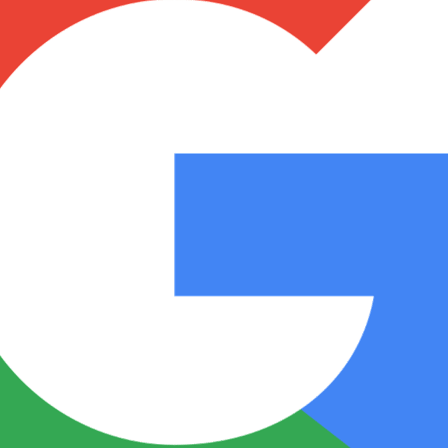
Notas
Notas
No
e en Cadena 3
El huracán de Arequito
Cadena 3 en