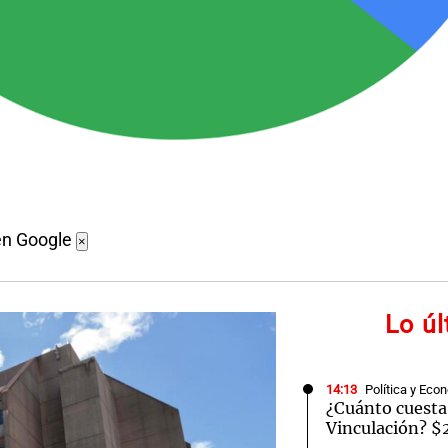
en Google
×
Lo ú
14:13
Política y Eco
¿Cuánto cuesta
Vinculación? $