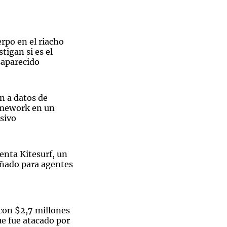
rpo en el riacho
tigan si es el
saparecido
n a datos de
amework en un
sivo
enta Kitesurf, un
ñado para agentes
on $2,7 millones
e fue atacado por