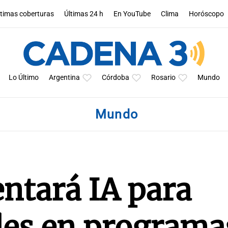
ltimas coberturas
Últimas 24 h
En YouTube
Clima
Horóscopo
Lo Último
Argentina
Córdoba
Rosario
Mundo
Mundo
tará IA para
des en programa