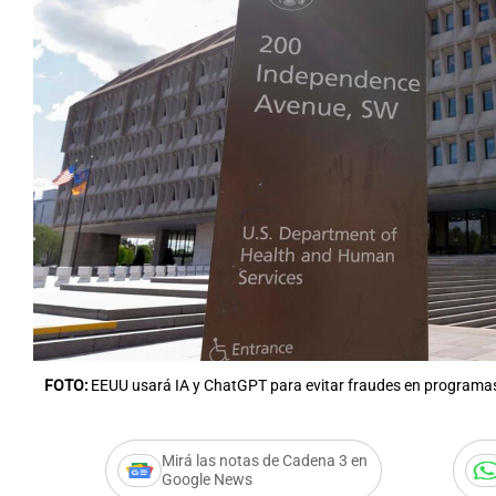
FOTO:
EEUU usará IA y ChatGPT para evitar fraudes en programa
Mirá las notas de Cadena 3 en
Google News