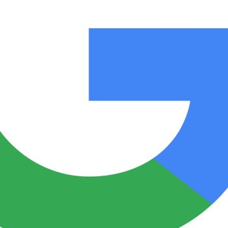
Notas
Notas
No
e en Cadena 3
El huracán de Arequito
Cadena 3 en