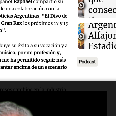
los loc
spañol
Raphael
compartió su
acerca
consec
Buen día, A
 de una colaboración con la
Campe
Episodios
ticias Argentinas
,
"El Divo de
tiene 
Audio.
Argent
 Gran Rex
los próximos 17 y 19
siemp
o".
event
Alfajor
Buen día, A
federa
Estadi
Episodios
uye su éxito a su vocación y a
música, por mi profesión y,
Audio.
reunir
Ferro 
en me ha permitido seguir más
Podcast
Maria
de 80
de se
cantar encima de un escenario
Audio.
Moren
exposi
Panorama F
Episodios
Ensam
pasion
con sa
erosos cambios en la industria
Munici
intens
únicos
 se mantiene:
"La industria de la
letamente integrada en la era
Músic
legado
Panorama F
o el mismo propósito que hace
Episodios