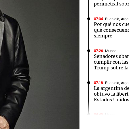
perimetral sob
07:34
Buen día, Arge
Por qué nos cue
qué consecuenc
siempre
07:26
Mundo
Senadores aban
cumplir con las
Trump sobre la 
07:18
Buen día, Arge
La argentina de
obtuvo la liber
Estados Unido
Audio.
Rechaz
06:40
Mundo
Cuatro muertos
ataques rusos e