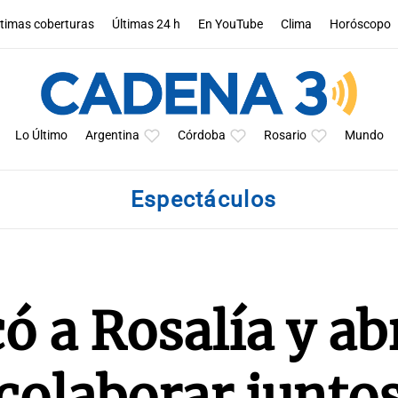
ltimas coberturas
Últimas 24 h
En YouTube
Clima
Horóscopo
Lo Último
Argentina
Córdoba
Rosario
Mundo
Espectáculos
 a Rosalía y abr
 colaborar junto