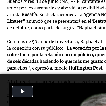
Buenos Aires, 18 de junio (NA) -- El cantante e
amor por los escenarios y abordó la posibilidad
artista
Rosalía
. En declaraciones a la
Agencia No
Linares"
anunció que se presentará en el
Teatro
de octubre, como parte de su gira
"Raphaelísim
Con más de 50 años de trayectoria, Raphael atrib
la conexión con su público:
"La vocación por la 
sobre todo, por la relación con mi público, qui
de seis décadas haciendo lo que más me gusta: 
para ellos"
, expresó al medio
Huffington Post
.
A lo largo de su carrera, ha sido testigo de num
musical, pero subraya que el objetivo principal
Play
música ha cambiado muchísimo y hoy está comp
Video
digital. Sin embargo, en esencia sigue teniend