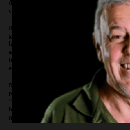
décadas: acercar la música al público y emociona
cambiado las herramientas y los canales, pero n
Raphael valora la digitalización, que le ha per
generaciones de fanáticos, mientras mantiene 
la fortuna de contar con un público intergener
años. Imagino que los abuelos llevaron a los padr
hijos a los nietos... y todos se quedaron. La mú
entiende de emociones"
, afirmó.
Respecto a una posible retirada, el artista fue cl
pausa obligada en 2024 y 2025 debido a un diag
"Siempre tuve la certeza de que iba a regresar 
había que seguir las indicaciones médicas y hace
ningún momento pensé en retirarme ni en ale