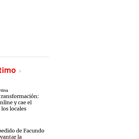
ltimo
ntina
 transformación:
nline y cae el
los locales
pedido de Facundo
vantar la