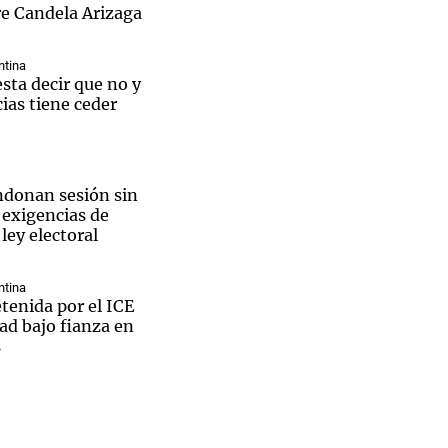
re Candela Arizaga
ntina
sta decir que no y
ias tiene ceder
donan sesión sin
 exigencias de
ley electoral
ntina
tenida por el ICE
tad bajo fianza en
s
aron el
 en Kiev por
n medio de crisis