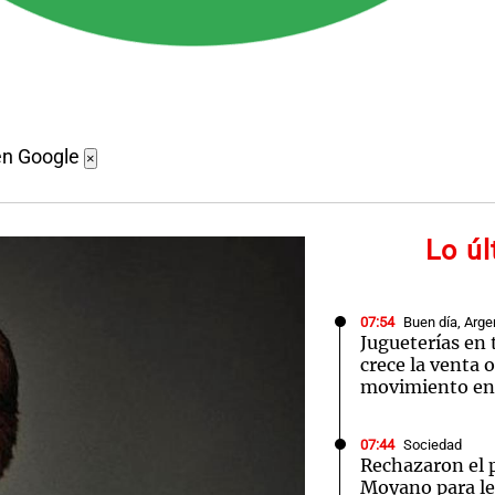
en Google
×
Lo ú
07:54
Buen día, Arge
Jugueterías en
crece la venta o
movimiento en 
07:44
Sociedad
Rechazaron el 
Moyano para le