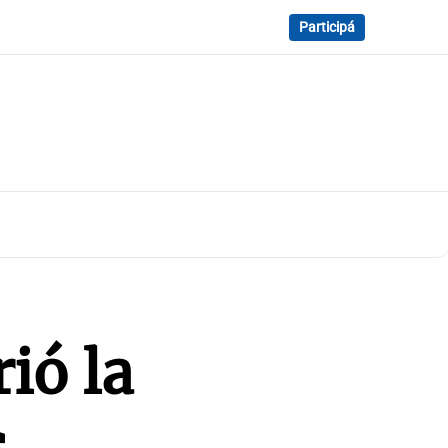
Participá
ió la
s