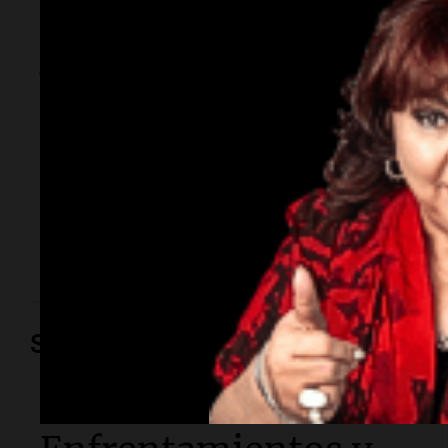
sexo": Candela
Arizaga contó cómo
fue su noche con
Moyano
La influencer declaró ante la Fiscalía por el episodio
ocurrido esta semana y aseguró que el hijo del
dirigente no la agredió.
Sociedad
Sociedad