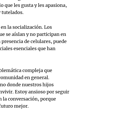
en San
lo que les gusta y les apasiona,
Gonzá
de fert
 tutelados.
Panorama F
Audio.
avanz
la ost
Episodios
teatro
n la socialización. Los
testim
de mil
e se aíslan y no participan en
la bie
clave 
Amamos Arg
a presencia de celulares, puede
Episodios
Audio.
la tem
accide
ciales esenciales que han
Marott
Rock R
Villa 
cordob
bandas
Panorama F
roblemática compleja que
Audio.
Episodios
 comunidad en general.
Recole
todos 
Blanca
rno donde nuestros hijos
“Enfre
jueves
nvivir. Estoy ansioso por seguir
psicól
Audio.
Boca, 
n la conversación, porque
Panorama F
expert
Episodios
 futuro mejor.
Docen
donde 