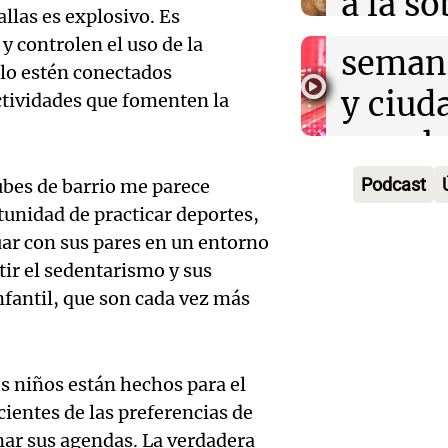
a la s
Episodios
un fin
llas es explosivo. Es
digital
y controlen el uso de la
seman
Audio.
olo estén conectados
Argent
y ciud
ctividades que fomenten la
"Mono
Panorama F
Audio.
march
Episodios
Kapan
Conde
contra
Podcast
ubes de barrio me parece
adelan
tres a
tunidad de practicar deportes,
de tier
show 
uar con sus pares en un entorno
prisió
Panorama F
tir el sedentarismo y sus
Audio.
Rosari
Episodios
suspen
nfantil, que son cada vez más
Medic
Viva la Radi
hombr
Episodios
reprod
simula
s niños están hechos para el
Audio.
entre 
ientes de las preferencias de
de rec
contra
por p
enar sus agendas. La verdadera