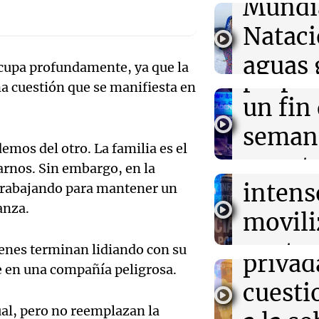
Mundi
Audio.
00:32
Clima
Nataci
Clima en Salta:
Mendo
tiempo este vie
aguas 
ocupa profundamente, ya que la
prepar
a cuestión que se manifiesta en
00:32
Mundo
frente 
Simone Biles da
Audio.
un fin
regresiva para 
Moren
Panamericanos
Galleg
seman
Turno Noch
mos del otro. La familia es el
enfren
y prot
Episodios
00:27
Clima
rnos. Sin embargo, en la
Audio.
Clima en Tucu
intens
trabajando para mantener un
ley de 
el tiempo este 
el Sen
anza.
movili
Panorama F
propi
Episodios
Audio.
contra
uienes terminan lidiando con su
privad
se en una compañía peligrosa.
Mendo
kirch
cuest
prepar
Panorama F
ual, pero no reemplazan la