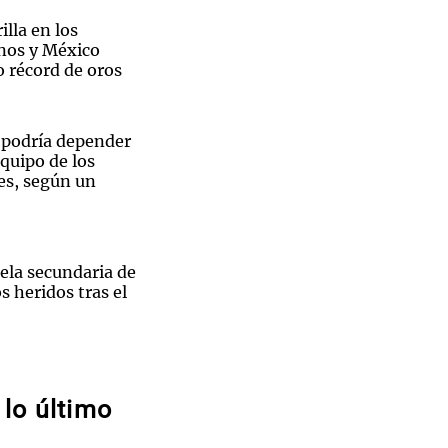
illa en los
nos y México
 récord de oros
Notas
tas
Notas
n podría depender
Venezuela de
equipo de los
 Groenlandia
Comprometidos
Madur
es, según un
ela secundaria de
s heridos tras el
Sin traje
prene,
ión de Hanói:
radical y sus
lo último
e en el
habitantes