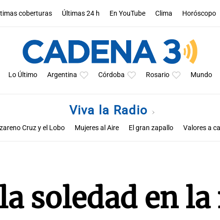
ltimas coberturas
Últimas 24 h
En YouTube
Clima
Horóscopo
Lo Último
Argentina
Córdoba
Rosario
Mundo
Viva la Radio
zareno Cruz y el Lobo
Mujeres al Aire
El gran zapallo
Valores a ca
Educar entre todos
a soledad en la