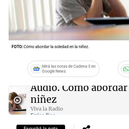
Notas
Notas
FOTO:
Cómo abordar la soledad en la niñez.
Editorial
Mundial 2026
La Sol
Mirá las notas de Cadena 3 en
Google News
Audio.
Cómo abordar l
niñez
Viva la Radio
Episodios
Escuchá la nota