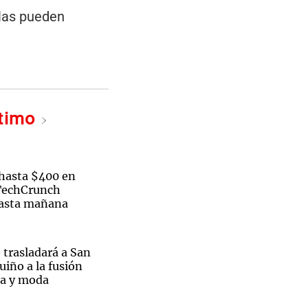
llas pueden
ltimo
hasta $400 en
 TechCrunch
hasta mañana
 trasladará a San
uiño a la fusión
ía y moda