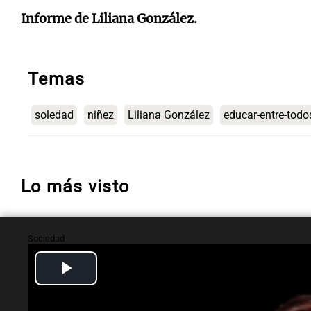
Informe de Liliana González.
Temas
soledad
niñez
Liliana González
educar-entre-todo
Lo más visto
Sociedad
"La droga era mía y
Play
ni siquiera tuvimos
Video