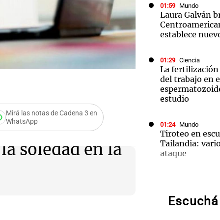
01:59
Mundo
Laura Galván br
Centroamerica
establece nuevo
01:29
Ciencia
Notas
Notas
No
La fertilizació
del trabajo en 
e en Cadena 3
El huracán de Arequito
Cadena 3 en
espermatozoid
estudio
Mirá las notas de Cadena 3 en
WhatsApp
01:24
Mundo
Tiroteo en escu
Tailandia: vario
a soledad en la
ataque
Audio.
de neo
01:09
Mundo
La transformac
modernización 
Escuchá 
compit
efectos en los 